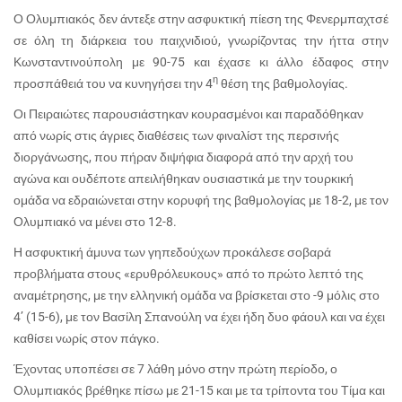
Ο Ολυμπιακός δεν άντεξε στην ασφυκτική πίεση της Φενερμπαχτσέ
σε όλη τη διάρκεια του παιχνιδιού, γνωρίζοντας την ήττα στην
Κωνσταντινούπολη με 90-75 και έχασε κι άλλο έδαφος στην
η
προσπάθειά του να κυνηγήσει την 4
θέση της βαθμολογίας.
Οι Πειραιώτες παρουσιάστηκαν κουρασμένοι και παραδόθηκαν
από νωρίς στις άγριες διαθέσεις των φιναλίστ της περσινής
διοργάνωσης, που πήραν διψήφια διαφορά από την αρχή του
αγώνα και ουδέποτε απειλήθηκαν ουσιαστικά με την τουρκική
ομάδα να εδραιώνεται στην κορυφή της βαθμολογίας με 18-2, με τον
Ολυμπιακό να μένει στο 12-8.
Η ασφυκτική άμυνα των γηπεδούχων προκάλεσε σοβαρά
προβλήματα στους «ερυθρόλευκους» από το πρώτο λεπτό της
αναμέτρησης, με την ελληνική ομάδα να βρίσκεται στο -9 μόλις στο
4’ (15-6), με τον Βασίλη Σπανούλη να έχει ήδη δυο φάουλ και να έχει
καθίσει νωρίς στον πάγκο.
Έχοντας υποπέσει σε 7 λάθη μόνο στην πρώτη περίοδο, ο
Ολυμπιακός βρέθηκε πίσω με 21-15 και με τα τρίποντα του Τίμα και