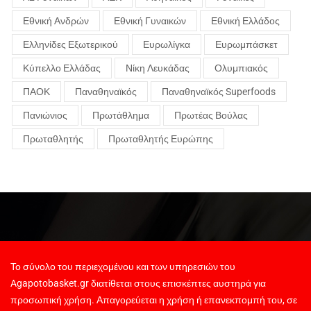
Εθνική Ανδρών
Εθνική Γυναικών
Εθνική Ελλάδος
Ελληνίδες Εξωτερικού
Ευρωλίγκα
Ευρωμπάσκετ
Κύπελλο Ελλάδας
Νίκη Λευκάδας
Ολυμπιακός
ΠΑΟΚ
Παναθηναϊκός
Παναθηναϊκός Superfoods
Πανιώνιος
Πρωτάθλημα
Πρωτέας Βούλας
Πρωταθλητής
Πρωταθλητής Ευρώπης
Το σύνολο του περιεχομένου και των υπηρεσιών του
Agapotobasket.gr διατίθεται στους επισκέπτες αυστηρά για
προσωπική χρήση. Απαγορεύεται η χρήση ή επανεκπομπή του, σε