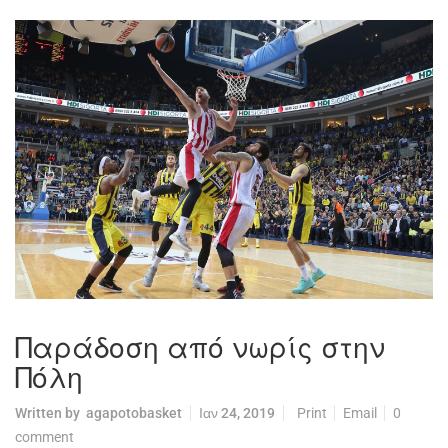
Παράδοση από νωρίς στην
Πόλη
Written by
agapotobasket
Ιαν 24, 2019
Print
Email
0
comment