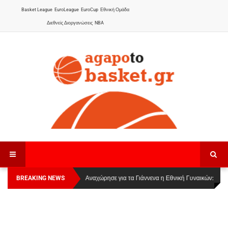
Basket League
EuroLeague
EuroCup
Εθνική Ομάδα
Διεθνείς Διοργανώσεις
NBA
BREAKING NEWS
Οι Πάνθηρες Καβάλας στην Women Basketball
Αναχώρησε για τα Γιάννενα η Εθνική Γυναικών
:
League 1