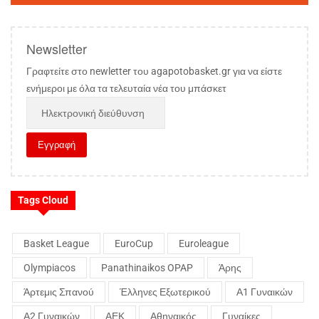
Newsletter
Γραφτείτε στο newletter του agapotobasket.gr για να είστε
ενήμεροι με όλα τα τελευταία νέα του μπάσκετ
Tags Cloud
Basket League
EuroCup
Euroleague
Olympiacos
Panathinaikos OPAP
Άρης
Άρτεμις Σπανού
Έλληνες Εξωτερικού
Α1 Γυναικών
Α2 Γυναικών
ΑΕΚ
Αθηναικός
Γυναίκες