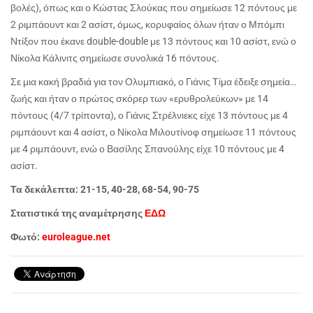
βολές), όπως και ο Κώστας Σλούκας που σημείωσε 12 πόντους με
2 ριμπάουντ και 2 ασίστ, όμως, κορυφαίος όλων ήταν ο Μπόμπι
Ντίξον που έκανε
double
-
double
με 13 πόντους και 10 ασίστ, ενώ ο
Νίκολα Κάλινιτς σημείωσε συνολικά 16 πόντους.
Σε μια κακή βραδιά για τον Ολυμπιακό, ο Γιάνις Τίμα έδειξε σημεία…
ζωής και ήταν ο πρώτος σκόρερ των «ερυθρολεύκων» με 14
πόντους (4/7 τρίποντα), ο Γιάνις Στρέλνιεκς είχε 13 πόντους με 4
ριμπάουντ και 4 ασίστ, ο Νίκολα Μιλουτίνοφ σημείωσε 11 πόντους
με 4 ριμπάουντ, ενώ ο Βασίλης Σπανούλης είχε 10 πόντους με 4
ασίστ.
Τα δεκάλεπτα: 21-15, 40-28, 68-54, 90-75
Στατιστικά της αναμέτρησης
ΕΔΩ
Φωτό:
euroleague.net