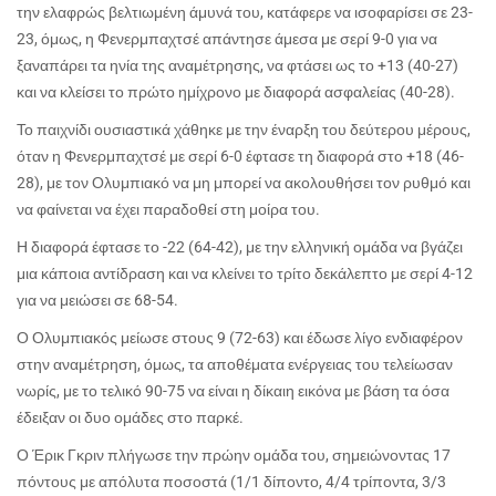
την ελαφρώς βελτιωμένη άμυνά του, κατάφερε να ισοφαρίσει σε 23-
23, όμως, η Φενερμπαχτσέ απάντησε άμεσα με σερί 9-0 για να
ξαναπάρει τα ηνία της αναμέτρησης, να φτάσει ως το +13 (40-27)
και να κλείσει το πρώτο ημίχρονο με διαφορά ασφαλείας (40-28).
Το παιχνίδι ουσιαστικά χάθηκε με την έναρξη του δεύτερου μέρους,
όταν η Φενερμπαχτσέ με σερί 6-0 έφτασε τη διαφορά στο +18 (46-
28), με τον Ολυμπιακό να μη μπορεί να ακολουθήσει τον ρυθμό και
να φαίνεται να έχει παραδοθεί στη μοίρα του.
Η διαφορά έφτασε το -22 (64-42), με την ελληνική ομάδα να βγάζει
μια κάποια αντίδραση και να κλείνει το τρίτο δεκάλεπτο με σερί 4-12
για να μειώσει σε 68-54.
Ο Ολυμπιακός μείωσε στους 9 (72-63) και έδωσε λίγο ενδιαφέρον
στην αναμέτρηση, όμως, τα αποθέματα ενέργειας του τελείωσαν
νωρίς, με το τελικό 90-75 να είναι η δίκαιη εικόνα με βάση τα όσα
έδειξαν οι δυο ομάδες στο παρκέ.
Ο Έρικ Γκριν πλήγωσε την πρώην ομάδα του, σημειώνοντας 17
πόντους με απόλυτα ποσοστά (1/1 δίποντο, 4/4 τρίποντα, 3/3