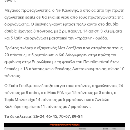
89-84.
Μεγάλος πρωταγωνιστής, ο Νικ Καλάθης, ο οποίος από την πρώτη
αγωνιστική έδειξε ότι θα είναι εκ νέου από τους πρωταγωνιστές της
διοργάνωσης. Ο διεθνής γκαρντ έφτασε πολύ κοντά στο
double
-
double
, έχοντας 8 πόντους, με 2 ριμπάουντ, 14 ασίστ, 3 κλεψίματα
και 5 λάθη και οργάνωσε μαεστρικά την «πράσινη» ομάδα.
Πρώτος σκόρερ ο εξαιρετικός Ματ Λοτζέσκι που σταμάτησε στους
20 πόντους με 5 ριμπάουντ, ο Κιθ Λάνγκφορτν στην πρώτη του
εμφάνιση στην Ευρωλίγκα με τη φανέλα του Παναθηναϊκού ήταν
θετικός με 13 πόντους και ο Θανάσης Αντετοκούνμπο σημείωσε 10
πόντους.
Ο Σκότι Γουίλμπεκιν έπαιξε και για τους απόντες, σημειώνοντας 24
πόντους με 8 ασίστ, ο ο Μάικ Ρόλ είχε 15 πόντους με 3 ασίστ, ο
Ταρίκ Μπλακ είχε 14 πόντους με 6 ριμπάουντ και ο Άντζελο
Καλοιάρο σημείωσε 11 πόντους με 7 ριμπάουντ.
Τα δεκάλεπτα: 26-24, 46-45, 70-67, 89-84