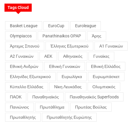
Tags Cloud
Basket League
EuroCup
Euroleague
Olympiacos
Panathinaikos OPAP
Άρης
Άρτεμις Σπανού
Έλληνες Εξωτερικού
Α1 Γυναικών
Α2 Γυναικών
ΑΕΚ
Αθηναικός
Γυναίκες
Εθνική Ανδρών
Εθνική Γυναικών
Εθνική Ελλάδος
Ελληνίδες Εξωτερικού
Ευρωλίγκα
Ευρωμπάσκετ
Κύπελλο Ελλάδας
Νίκη Λευκάδας
Ολυμπιακός
ΠΑΟΚ
Παναθηναϊκός
Παναθηναϊκός Superfoods
Πανιώνιος
Πρωτάθλημα
Πρωτέας Βούλας
Πρωταθλητής
Πρωταθλητής Ευρώπης