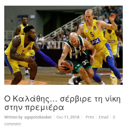
Ο Καλάθης… σέρβιρε τη νίκη
στην πρεμιέρα
Written by
agapotobasket
Οκτ 11, 2018
Print
Email
0
comment