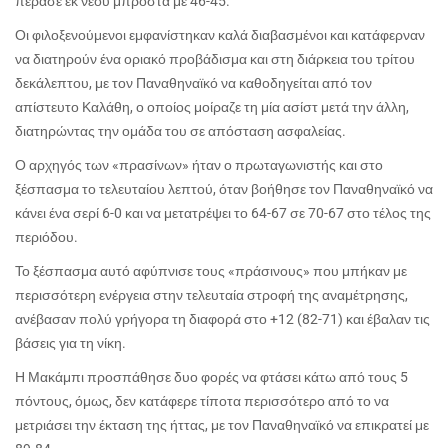
πέρασε εκ νέου μπροστά με 46-45.
Οι φιλοξενούμενοι εμφανίστηκαν καλά διαβασμένοι και κατάφερναν
να διατηρούν ένα οριακό προβάδισμα και στη διάρκεια του τρίτου
δεκάλεπτου, με τον Παναθηναϊκό να καθοδηγείται από τον
απίστευτο Καλάθη, ο οποίος μοίραζε τη μία ασίστ μετά την άλλη,
διατηρώντας την ομάδα του σε απόσταση ασφαλείας.
Ο αρχηγός των «πρασίνων» ήταν ο πρωταγωνιστής και στο
ξέσπασμα το τελευταίου λεπτού, όταν βοήθησε τον Παναθηναϊκό να
κάνει ένα σερί 6-0 και να μετατρέψει το 64-67 σε 70-67 στο τέλος της
περιόδου.
Το ξέσπασμα αυτό αφύπνισε τους «πράσινους» που μπήκαν με
περισσότερη ενέργεια στην τελευταία στροφή της αναμέτρησης,
ανέβασαν πολύ γρήγορα τη διαφορά στο +12 (82-71) και έβαλαν τις
βάσεις για τη νίκη.
Η Μακάμπι προσπάθησε δυο φορές να φτάσει κάτω από τους 5
πόντους, όμως, δεν κατάφερε τίποτα περισσότερο από το να
μετριάσει την έκταση της ήττας, με τον Παναθηναϊκό να επικρατεί με