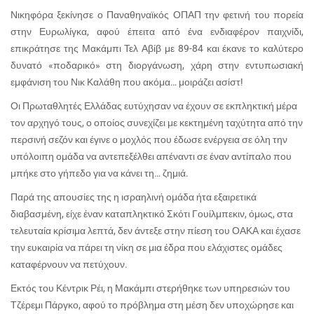
Νικηφόρα ξεκίνησε ο Παναθηναϊκός ΟΠΑΠ την φετινή του πορεία
στην Ευρωλίγκα, αφού έπειτα από ένα ενδιαφέρον παιχνίδι,
επικράτησε της Μακάμπι Τελ Αβίβ με 89-84 και έκανε το καλύτερο
δυνατό «ποδαρικό» στη διοργάνωση, χάρη στην εντυπωσιακή
εμφάνιση του Νικ Καλάθη που ακόμα… μοιράζει ασίστ!
Οι Πρωταθλητές Ελλάδας ευτύχησαν να έχουν σε εκπληκτική μέρα
τον αρχηγό τους, ο οποίος συνεχίζει με κεκτημένη ταχύτητα από την
περσινή σεζόν και έγινε ο μοχλός που έδωσε ενέργεια σε όλη την
υπόλοιπη ομάδα να αντεπεξέλθει απέναντι σε έναν αντίπαλο που
μπήκε στο γήπεδο για να κάνει τη… ζημιά.
Παρά της απουσίες της η ισραηλινή ομάδα ήτα εξαιρετικά
διαβασμένη, είχε έναν καταπληκτικό Σκότι Γουίλμπεκιν, όμως, στα
τελευταία κρίσιμα λεπτά, δεν άντεξε στην πίεση του ΟΑΚΑ και έχασε
την ευκαιρία να πάρει τη νίκη σε μια έδρα που ελάχιστες ομάδες
καταφέρνουν να πετύχουν.
Εκτός του Κέντρικ Ρέι, η Μακάμπι στερήθηκε των υπηρεσιών του
Τζέρεμι Πάργκο, αφού το πρόβλημα στη μέση δεν υποχώρησε και