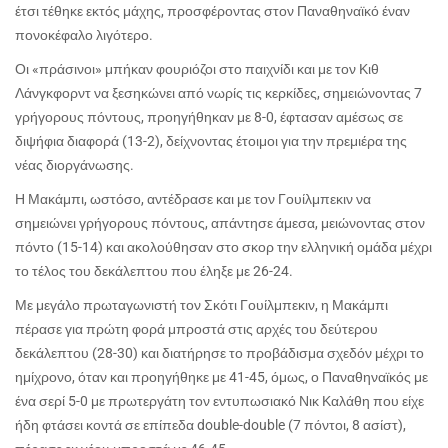
έτσι τέθηκε εκτός μάχης, προσφέροντας στον Παναθηναϊκό έναν
πονοκέφαλο λιγότερο.
Οι «πράσινοι» μπήκαν φουριόζοι στο παιχνίδι και με τον Κιθ
Λάνγκφορντ να ξεσηκώνει από νωρίς τις κερκίδες, σημειώνοντας 7
γρήγορους πόντους, προηγήθηκαν με 8-0, έφτασαν αμέσως σε
διψήφια διαφορά (13-2), δείχνοντας έτοιμοι για την πρεμιέρα της
νέας διοργάνωσης.
Η Μακάμπι, ωστόσο, αντέδρασε και με τον Γουίλμπεκιν να
σημειώνει γρήγορους πόντους, απάντησε άμεσα, μειώνοντας στον
πόντο (15-14) και ακολούθησαν στο σκορ την ελληνική ομάδα μέχρι
το τέλος του δεκάλεπτου που έληξε με 26-24.
Με μεγάλο πρωταγωνιστή τον Σκότι Γουίλμπεκιν, η Μακάμπι
πέρασε για πρώτη φορά μπροστά στις αρχές του δεύτερου
δεκάλεπτου (28-30) και διατήρησε το προβάδισμα σχεδόν μέχρι το
ημίχρονο, όταν και προηγήθηκε με 41-45, όμως, ο Παναθηναϊκός με
ένα σερί 5-0 με πρωτεργάτη τον εντυπωσιακό Νικ Καλάθη που είχε
ήδη φτάσει κοντά σε επίπεδα
double
-
double
(7 πόντοι, 8 ασίστ),