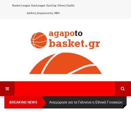
Basket League
EuroLeague
EuroCup
Εθνική Ομάδα
Διεθνείς Διοργανώσεις
NBA
BREAKING NEWS
Οι Πάνθηρες Καβάλας στην Women Basketball
Αναχώρησε για τα Γιάννενα η Εθνική Γυναικών
:
League 1