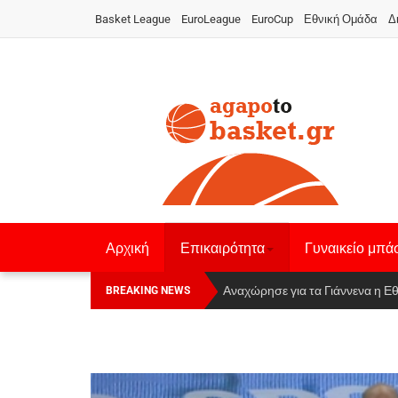
Basket League
EuroLeague
EuroCup
Εθνική Ομάδα
Δ
Αρχική
Επικαιρότητα
Γυναικείο μπά
Οι Πάνθηρες Καβάλας στην Women
Αναχώρησε για τα Γιάννενα η Ε
BREAKING NEWS