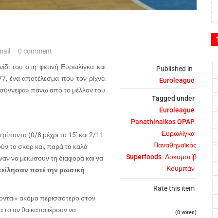
mail
0 comment
ίδι του στη φετινή Ευρωλίγκα και
Published in
7, ένα αποτέλεσμα που τον ρίχνει
Euroleague
ι «σύννεφα» πάνω από το μέλλον του
Tagged under
Euroleague
Panathinaikos OPAP
Ευρωλίγκα
ίποντα (0/8 μέχρι το 15’ και 2/11
Παναθηναϊκός
ύν το σκορ και, παρά τα καλά
Superfoods
Λοκομοτίβ
αν να μειώσουν τη διαφορά και να
Κουμπάν
πείλησαν ποτέ την ρωσική
Rate this item
ονται» ακόμα περισσότερο στον
α το αν θα καταφέρουν να
(0 votes)