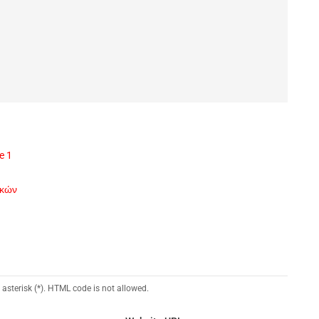
e 1
ικών
 asterisk (*). HTML code is not allowed.