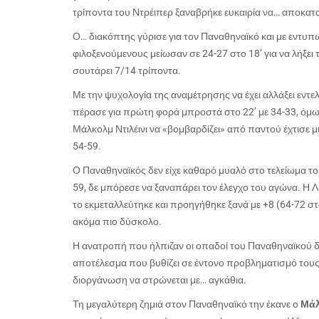
τρίποντα του Ντρέιπερ ξαναβρήκε ευκαιρία να… αποκατ
Ο… διακόπτης γύρισε για τον Παναθηναϊκό και με εντυπ
φιλοξενούμενους μείωσαν σε 24-27 στο 18’ για να λήξει 
σουτάρει 7/14 τρίποντα.
Με την ψυχολογία της αναμέτρησης να έχει αλλάξει εντε
πέρασε για πρώτη φορά μπροστά στο 22’ με 34-33, όμως
Μάλκολμ Ντιλέινι να «βομβαρδίζει» από παντού έχτισε μ
54-59.
Ο Παναθηναϊκός δεν είχε καθαρό μυαλό στο τελείωμα του
59, δε μπόρεσε να ξαναπάρει τον έλεγχο του αγώνα. Η 
το εκμεταλλεύτηκε και προηγήθηκε ξανά με +8 (64-72 στ
ακόμα πιο δύσκολο.
Η ανατροπή που ήλπιζαν οι οπαδοί του Παναθηναϊκού δε
αποτέλεσμα που βυθίζει σε έντονο προβληματισμό τους
διοργάνωση να στρώνεται με… αγκάθια.
Τη μεγαλύτερη ζημιά στον Παναθηναϊκό την έκανε ο
Μάλ