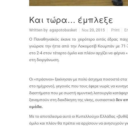
Και τώρα… έμπλεξε
Written by
agapotobasket
Νοε 20, 2015
Print
E
Ο Παναθηναϊκός έκανε το χειρότερο εντός έδρας παιχν
γνώρισε την ήττα από την Λοκομοτίβ Κουμπάν με 71-7
στο 2-4 στον τέταρτο όμιλο και πλέον αρχίζει να φέρνε
στη διοργάνωση.
Οι «πράσινοι» ξεκίνησαν με πολύ άσχημα ποσοστά στα τρ
στο ημίχρονο), γεγονός που τους έφερε νωρίς να κυνηγο
διαστήματα που με σωστή αμυντική λειτουργία κατάφερν
ξαναμπούν στη διεκδίκηση της νίκης, ουσιαστικά
δεν α
ομάδα.
Με το αποτέλεσμα αυτό οι Κυπελλούχοι Ελλάδας «βυθίζ
όμιλο και πλέον θα πρέπει να αρχίσουν να ανησυχούν γι