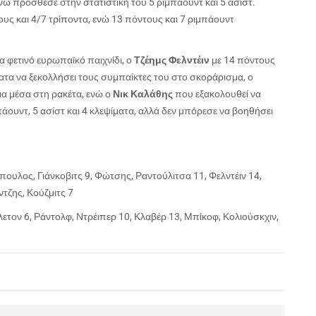
ενώ πρόσθεσε στην στατιστική του 5 ριμπάουντ και 5 ασίστ.
υς και 4/7 τρίποντα, ενώ 13 πόντους και 7 ριμπάουντ
 φετινό ευρωπαϊκό παιχνίδι, ο
Τζέημς Φελντέιν
με 14 πόντους
ατα να ξεκολλήσει τους συμπαίκτες του στο σκοράρισμα, ο
α μέσα στη ρακέτα, ενώ ο
Νικ Καλάθης
που εξακολουθεί να
πάουντ, 5 ασίστ και 4 κλεψίματα, αλλά δεν μπόρεσε να βοηθήσει
ουλος, Γιάνκοβιτς 9, Φώτσης, Ραντούλιτσα 11, Φελντέιν 14,
ντζης, Κούζμιτς 7
λετον 6, Ράντολφ, Ντρέιπερ 10, Κλαβέρ 13, Μπίκοφ, Κολιούσκχιν,