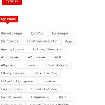
Tags Cloud
Basket League
EuroCup
Euroleague
Olympiacos
Panathinaikos OPAP
Άρης
Άρτεμις Σπανού
Έλληνες Εξωτερικού
Α1 Γυναικών
Α2 Γυναικών
ΑΕΚ
Αθηναικός
Γυναίκες
Εθνική Ανδρών
Εθνική Γυναικών
Εθνική Ελλάδος
Ελληνίδες Εξωτερικού
Ευρωλίγκα
Ευρωμπάσκετ
Κύπελλο Ελλάδας
Νίκη Λευκάδας
Ολυμπιακός
ΠΑΟΚ