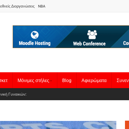
ιεθνείς Διοργανώσεις
NBA
σκετ
Μόνιμες στήλες
Blog
Αφιερώματα
Συνεν
 Basketball League 1
θνική Γυναικών
: