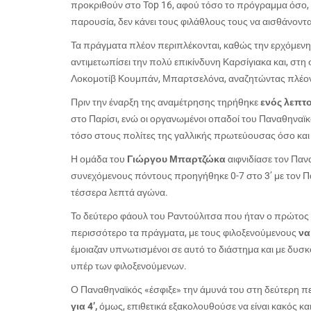
προκριθούν στο
Top
16, αφού τόσο το πρόγραμμα όσο, κ
παρουσία, δεν κάνει τους φιλάθλους τους να αισθάνονται
Τα πράγματα πλέον περιπλέκονται, καθώς την ερχόμενη 
αντιμετωπίσει την πολύ επικίνδυνη Καρσίγιακα και, στη
Λοκομοτίβ Κουμπάν, Μπαρτσελόνα, αναζητώντας πλέον μ
Πριν την έναρξη της αναμέτρησης τηρήθηκε
ενός λεπτ
στο Παρίσι, ενώ οι οργανωμένοι οπαδοί του Παναθηνα
τόσο στους πολίτες της γαλλικής πρωτεύουσας όσο και 
Η ομάδα του
Γιώργου Μπαρτζώκα
αιφνιδίασε τον Πανα
συνεχόμενους πόντους προηγήθηκε 0-7 στο 3’ με τον Π
τέσσερα λεπτά αγώνα.
Το δεύτερο φάουλ του Ραντούλιτσα που ήταν ο πρώτος
περισσότερο τα πράγματα, με τους φιλοξενούμενους
να
έμοιαζαν υπνωτισμένοι σε αυτό το διάστημα και με δυσκ
υπέρ των φιλοξενούμενων.
Ο Παναθηναϊκός «έσφιξε» την άμυνά του στη δεύτερη π
για 4’,
όμως, επιθετικά εξακολουθούσε να είναι κακός και