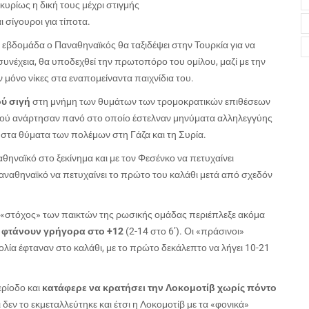
υρίως η δική τους μέχρι στιγμής
 σίγουροι για τίποτα.
εβδομάδα ο Παναθηναϊκός θα ταξιδέψει στην Τουρκία για να
 συνέχεια, θα υποδεχθεί την πρωτοπόρο του ομίλου, μαζί με την
όνο νίκες στα εναπομείναντα παιχνίδια του.
ού σιγή
στη μνήμη των θυμάτων των τρομοκρατικών επιθέσεων
ϊκού ανάρτησαν πανό στο οποίο έστελναν μηνύματα αλληλεγγύης
στα θύματα των πολέμων στη Γάζα και τη Συρία.
θηναϊκό στο ξεκίνημα και με τον Φεσένκο να πετυχαίνει
αναθηναϊκό να πετυχαίνει το πρώτο του καλάθι μετά από σχεδόν
 «στόχος» των παικτών της ρωσικής ομάδας περιέπλεξε ακόμα
 φτάνουν γρήγορα στο +12
(2-14 στο 6’). Οι «πράσινοι»
ολία έφταναν στο καλάθι, με το πρώτο δεκάλεπτο να λήγει 10-21
ερίοδο και
κατάφερε να κρατήσει την Λοκομοτίβ χωρίς πόντο
 δεν το εκμεταλλεύτηκε και έτσι η Λοκομοτίβ με τα «φονικά»