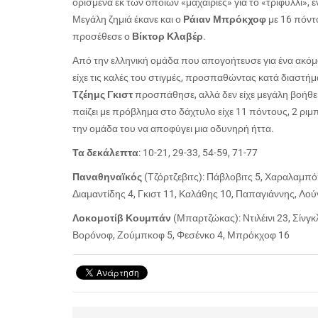
ορισμένα εκ των οποίων «μαχαιριές» για το «τριφύλλι», 
Μεγάλη ζημιά έκανε και ο
Ράιαν Μπρόκχοφ
με 16 πόντο
προσέθεσε ο
Βίκτορ Κλαβέρ
.
Από την ελληνική ομάδα που απογοήτευσε για ένα ακόμα
είχε τις καλές του στιγμές, προσπαθώντας κατά διαστήμ
Τζέημς Γκιστ
προσπάθησε, αλλά δεν είχε μεγάλη βοήθει
παίζει με πρόβλημα στο δάχτυλο είχε 11 πόντους, 2 ριμ
την ομάδα του να αποφύγει μια οδυνηρή ήττα.
Τα δεκάλεπτα
: 10-21, 29-33, 54-59, 71-77
Παναθηναϊκός
(Τζόρτζεβιτς): Πάβλοβιτς 5, Χαραλαμπόπ
Διαμαντίδης 4, Γκιστ 11, Καλάθης 10, Παπαγιάννης, Λού
Λοκομοτίβ Κουμπάν
(Μπαρτζώκας): Ντιλέινι 23, Σίνγκ
Βορόνοφ, Ζούμπκοφ 5, Φεσένκο 4, Μπρόκχοφ 16