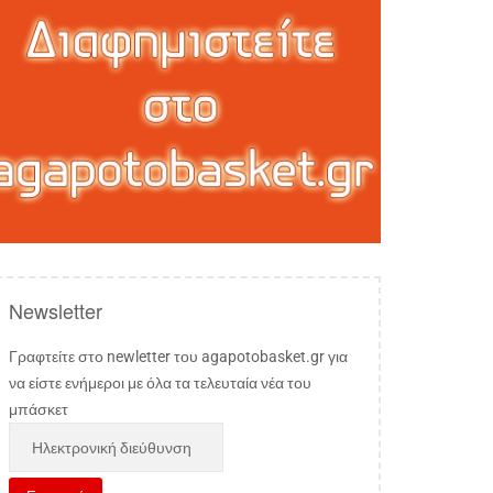
Newsletter
Γραφτείτε στο newletter του agapotobasket.gr για
να είστε ενήμεροι με όλα τα τελευταία νέα του
μπάσκετ