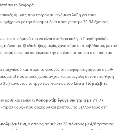
αστήσει τη διαφορά.
ωσιακές άμυνες που έφεραν συνεχόμενα λάθη για τους
το ημίχρονο με την Λοκομοτίβ να προηγείται με 29-33 έχοντας
λώς και την άμυνά του να είναι σταθερά καλή, ο Παναθηναϊκός
, η Λοκομοτίβ έδειξε ψυχραιμία, ξαναπήρε το προβάδισμα, με τον
ια μικρή διαφορά και έκλεισε την περίοδο μπροστά στο σκορ με
 παιχνιδιού και, παρά το γεγονός ότι ισοφάρισε γρήγορα σε 59-
Λοκομοτίβ που έπαιζε χωρίς άγχος και με μεγάλη αυτοπεποίθηση
ο 35’) κάνοντας το έργο των παικτών του
Σάσα Τζόρτζεβιτς
ν ήρθε και τελικά
η Λοκομοτίβ έφυγε νικήτρια με 71-77
,
 «πράσινους» που αρχίζουν και βλέπουν το μέλλον τους στη
κολμ Ντιλέινι
, ο οποίος σημείωσε 23 πόντους με 4/8 τρίποντα,