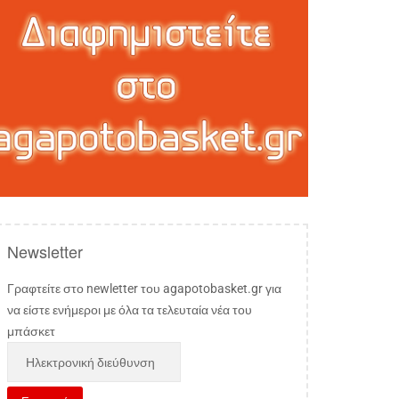
Newsletter
Γραφτείτε στο newletter του agapotobasket.gr για
να είστε ενήμεροι με όλα τα τελευταία νέα του
μπάσκετ