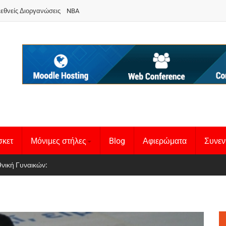
ιεθνείς Διοργανώσεις
NBA
σκετ
Μόνιμες στήλες
Blog
Αφιερώματα
Συνεν
 Basketball League 1
θνική Γυναικών
: