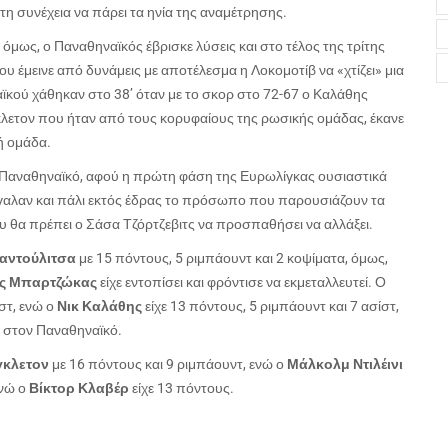
τη συνέχεια να πάρει τα ηνία της αναμέτρησης.
μως, ο Παναθηναϊκός έβρισκε λύσεις και στο τέλος της τρίτης
υ έμεινε από δυνάμεις με αποτέλεσμα η Λοκομοτίβ να «χτίζει» μια
αϊκού χάθηκαν στο 38’ όταν με το σκορ στο 72-67 ο Καλάθης
νγκλετον που ήταν από τους κορυφαίους της ρωσικής ομάδας, έκανε
ή ομάδα.
ον Παναθηναϊκό, αφού η πρώτη φάση της Ευρωλίγκας ουσιαστικά
βγαλαν και πάλι εκτός έδρας το πρόσωπο που παρουσιάζουν τα
που θα πρέπει ο Σάσα Τζόρτζεβιτς να προσπαθήσει να αλλάξει.
αντούλιτσα
με 15 πόντους, 5 ριμπάουντ και 2 κοψίματα, όμως,
ς Μπαρτζώκας
είχε εντοπίσει και φρόντισε να εκμεταλλευτεί. Ο
στ, ενώ ο
Νικ Καλάθης
είχε 13 πόντους, 5 ριμπάουντ και 7 ασίστ,
 στον Παναθηναϊκό.
γκλετον
με 16 πόντους και 9 ριμπάουντ, ενώ ο
Μάλκολμ Ντιλέινι
ενώ ο
Βίκτορ Κλαβέρ
είχε 13 πόντους.