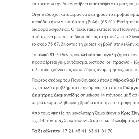
επιτρέπουν την Λοκομοτίβ να επιστρέψει στο ματς και, σ
Οι γηπεδούχοι κατάφεραν να διατηρούν το προβάδισμα, ό
περιόδου ήταν σε απόσταση βολής (63-61). Εκεί ήταν πο
διαφορά ασφαλείας. Οι τελευταίες ελπίδες του Παναθην
απέτυχε να μειώσει τη διαφορά και, στη συνέχεια, ο Σί
το σκορ 75-67, δίνοντας τη χαριστική βολή στην ελληνικ
Το τελικό 81-70 δεν προκαλεί κάποια μεγάλη ζημιά στ
προσφέρεται για μοντάρισμα, ωστόσο, οι «πράσινοι» έ
τελευταία χρόνια στις εκτός έδρας αναμετρήσεις, κάτι 
Πρώτος σκόρερ του Παναθηναϊκού ήταν ο
Μίροσλαβ Ρ
είχε πολλά προβλήματα στην άμυνα, κάτι που ο
Γιώργο
Δημήτρης Διαμαντίδης
σημείωσε 14 πόντους με 5 ασί
σε μια ακόμα πληθωρική βραδιά από την επιστροφή του
Από τους νικητές, τη μεγαλύτερη ζημιά έκανε ο
Κρις Σίν
είχε 14 πόντους, 5 ριμπάουντ, 5 ασίστ και 3 κλεψίματα, 
Τα δεκάλεπτα
: 17-21, 45-41, 63-61, 81-70