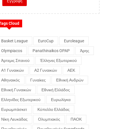
Tags Cloud
Basket League
EuroCup
Euroleague
Olympiacos
Panathinaikos OPAP
Άρης
Άρτεμις Σπανού
Έλληνες Εξωτερικού
Α1 Γυναικών
Α2 Γυναικών
ΑΕΚ
Αθηναικός
Γυναίκες
Εθνική Ανδρών
Εθνική Γυναικών
Εθνική Ελλάδος
Ελληνίδες Εξωτερικού
Ευρωλίγκα
Ευρωμπάσκετ
Κύπελλο Ελλάδας
Νίκη Λευκάδας
Ολυμπιακός
ΠΑΟΚ