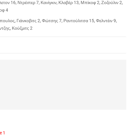
ετον 16, Ντρέιπερ 7, Κανίγκιν, Κλαβέρ 13, Μπίκοφ 2, Ζοζούλιν 2,
οφ 4
ουλος, Γιάνκοβιτς 2, Φώτσης 7, Ραντούλιτσα 15, Φελντέιν 9,
ντζης, Κούζμιτς 2
e 1