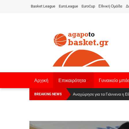
Basket League
EuroLeague
EuroCup
Εθνική Ομάδα
Δ
Αρχική
Επικαιρότητα
Γυναικείο μπά
Οι Πάνθηρες Καβάλας στην Women
Αναχώρησε για τα Γιάννενα η Ε
BREAKING NEWS