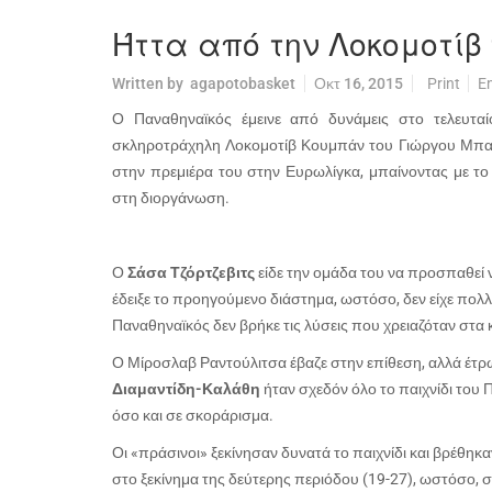
Ήττα από την Λοκομοτίβ
Written by
agapotobasket
Οκτ 16, 2015
Print
E
Ο Παναθηναϊκός έμεινε από δυνάμεις στο τελευταί
σκληροτράχηλη Λοκομοτίβ Κουμπάν του Γιώργου Μπαρ
στην πρεμιέρα του στην Ευρωλίγκα, μπαίνοντας με το
στη διοργάνωση.
Ο
Σάσα Τζόρτζεβιτς
είδε την ομάδα του να προσπαθεί
έδειξε το προηγούμενο διάστημα, ωστόσο, δεν είχε πολλο
Παναθηναϊκός δεν βρήκε τις λύσεις που χρειαζόταν στα 
Ο Μίροσλαβ Ραντούλιτσα έβαζε στην επίθεση, αλλά έτρ
Διαμαντίδη-Καλάθη
ήταν σχεδόν όλο το παιχνίδι του
όσο και σε σκοράρισμα.
Οι «πράσινοι» ξεκίνησαν δυνατά το παιχνίδι και βρέθηκ
στο ξεκίνημα της δεύτερης περιόδου (19-27), ωστόσο, σ