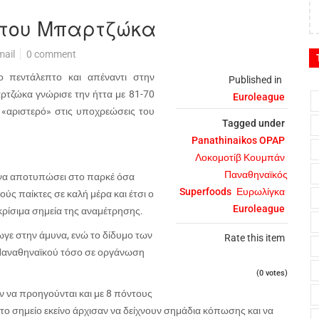
 του Μπαρτζώκα
mail
0 comment
ο πεντάλεπτο και απέναντι στην
Published in
τζώκα γνώρισε την ήττα με 81-70
Euroleague
 «αριστερό» στις υποχρεώσεις του
Tagged under
Panathinaikos OPAP
Λοκομοτίβ Κουμπάν
Παναθηναϊκός
 να αποτυπώσει στο παρκέ όσα
Superfoods
Ευρωλίγκα
ύς παίκτες σε καλή μέρα και έτσι ο
Euroleague
κρίσιμα σημεία της αναμέτρησης.
ωγε στην άμυνα, ενώ το δίδυμο των
Rate this item
 Παναθηναϊκού τόσο σε οργάνωση
(0 votes)
αν να προηγούνται και με 8 πόντους
το σημείο εκείνο άρχισαν να δείχνουν σημάδια κόπωσης και να