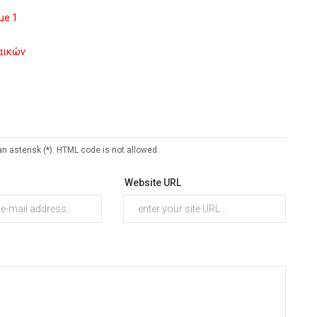
ue 1
ναικών
an asterisk (*). HTML code is not allowed.
Website URL