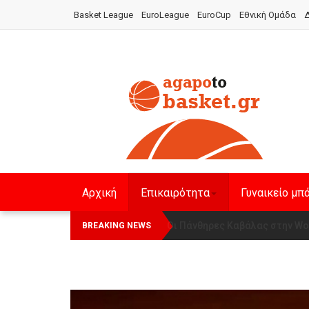
Basket League
EuroLeague
EuroCup
Εθνική Ομάδα
Δ
Αρχική
Επικαιρότητα
Γυναικείο μπ
Οι Πάνθηρες Καβάλας στην Wom
Αναχώρησε για τα Γιάννενα 
BREAKING NEWS