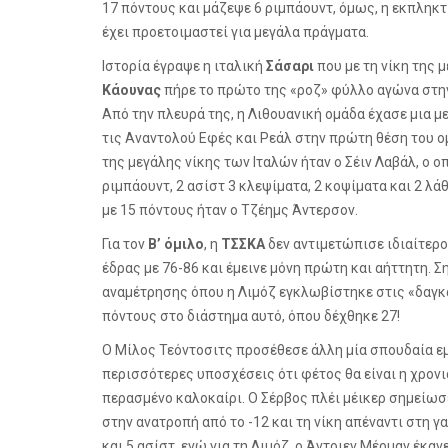
17 πόντους και μάζεψε 6 ριμπάουντ, όμως, η εκπληκ
έχει προετοιμαστεί για μεγάλα πράγματα.
Ιστορία έγραψε η ιταλική
Σάσαρι
που με τη νίκη της μ
Κάουνας
πήρε το πρώτο της «ροζ» φύλλο αγώνα στην
Από την πλευρά της, η Λιθουανική ομάδα έχασε μια με
τις Αναντολού Εφές και Ρεάλ στην πρώτη θέση του 
της μεγάλης νίκης των Ιταλών ήταν ο Σέιν Λαβάλ, ο 
ριμπάουντ, 2 ασίστ 3 κλεψίματα, 2 κοψίματα και 2 λ
με 15 πόντους ήταν ο Τζέημς Άντερσον.
Για τον
Β’ όμιλο
, η
ΤΣΣΚΑ
δεν αντιμετώπισε ιδιαίτερ
έδρας με 76-86 και έμεινε μόνη πρώτη και αήττητη. Σ
αναμέτρησης όπου η Λιμόζ εγκλωβίστηκε στις «δαγκ
πόντους στο διάστημα αυτό, όπου δέχθηκε 27!
Ο Μίλος Τεόντοσιτς προσέθεσε άλλη μία σπουδαία εμ
περισσότερες υποσχέσεις ότι φέτος θα είναι η χρονι
περασμένο καλοκαίρι. Ο Σέρβος πλέι μέικερ σημείωσ
στην ανατροπή από το -12 και τη νίκη απέναντι στη γ
και 5 ασίστ, ενώ για τη Λιμόζ, ο Άντριεν Μέρμαν έκαν