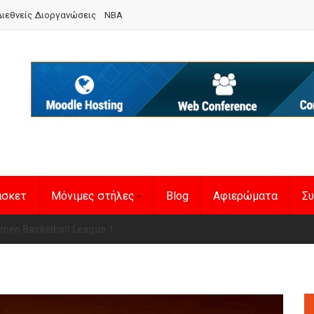
ιεθνείς Διοργανώσεις
NBA
άσκετ
Μόνιμες στήλες
Blog
Αφιερώματα
Συ
en Basketball League 1
η Εθνική Γυναικών
: