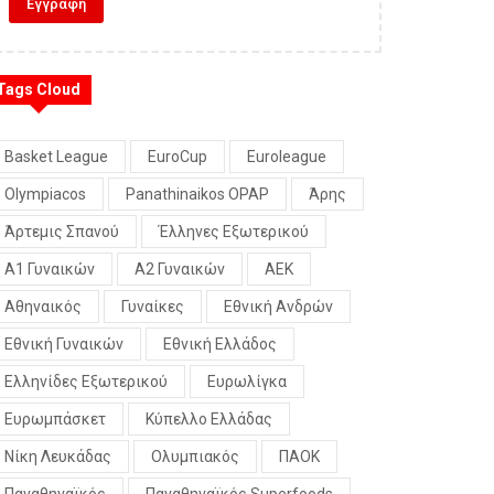
Tags Cloud
Basket League
EuroCup
Euroleague
Olympiacos
Panathinaikos OPAP
Άρης
Άρτεμις Σπανού
Έλληνες Εξωτερικού
Α1 Γυναικών
Α2 Γυναικών
ΑΕΚ
Αθηναικός
Γυναίκες
Εθνική Ανδρών
Εθνική Γυναικών
Εθνική Ελλάδος
Ελληνίδες Εξωτερικού
Ευρωλίγκα
Ευρωμπάσκετ
Κύπελλο Ελλάδας
Νίκη Λευκάδας
Ολυμπιακός
ΠΑΟΚ