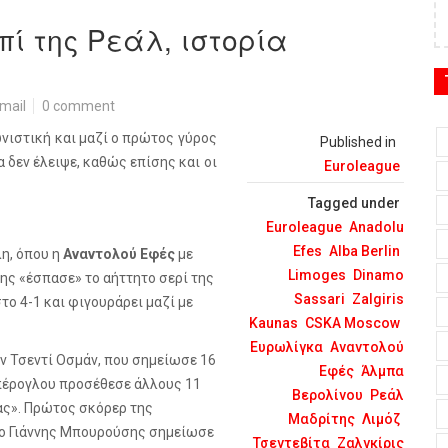
πί της Ρεάλ, ιστορία
mail
0 comment
ιστική και μαζί ο πρώτος γύρος
Published in
 δεν έλειψε, καθώς επίσης και οι
Euroleague
Tagged under
Euroleague
Anadolu
Efes
Alba Berlin
η, όπου η
Αναντολού Εφές
με
Limoges
Dinamo
ης «έσπασε» το αήττητο σερί της
Sassari
Zalgiris
στο 4-1 και φιγουράρει μαζί με
Kaunas
CSKA Moscow
Ευρωλίγκα
Αναντολού
ον Τσεντί Οσμάν, που σημείωσε 16
Εφές
Άλμπα
ρπέρογλου προσέθεσε άλλους 11
Βερολίνου
Ρεάλ
σας». Πρώτος σκόρερ της
Μαδρίτης
Λιμόζ
ώ ο Γιάννης Μπουρούσης σημείωσε
Τσεντεβίτα
Ζαλγκίρις