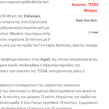
τική τουρκική ομάδα έδειξε πως
Κάουνας
ΤΣΣΚΑ
Μόσχας
ε 93-80 επί της
Ζαλγκίρις
Rate this item
 ιστορία της στην Ευρωλίγκα.
γάλη ευκαιρία να μείνει μαζί με
(1 Vote)
ομίλου. Μεγάλος πρωταγωνιστής
οποίος σημείωσε 25 πόντους με 9
άθη, ενώ για την ομάδα του Γκιντάρας Κραπίκας, πρώτος σκόρερ
ο πρόβλημα απέναντι στην
Λιμόζ
, της οποίας επικράτησε εκτός
ημείο κλειδί αποδείχθηκε η τελευταία περίοδος της
άνες» των παικτών της ΤΣΣΚΑ, πετυχαίνοντας μόλις 5
φάνιση στο ενεργητικό του, αφήνοντας ολοένα και
ά του, έπειτα από το εξαιρετικό Μουντομπάσκετ που έκανε το
ε 16 πόντους και μοίρασε 12 ασίστ, οδηγώντας την ομάδα του
αλλική ομάδα. Ο Σόνι Γουίμς πρόσθεσε 18 πόντους, 5 ριμπάουντ
ε
double
double
με 17 πόντους και 10 ριμπάουντ.