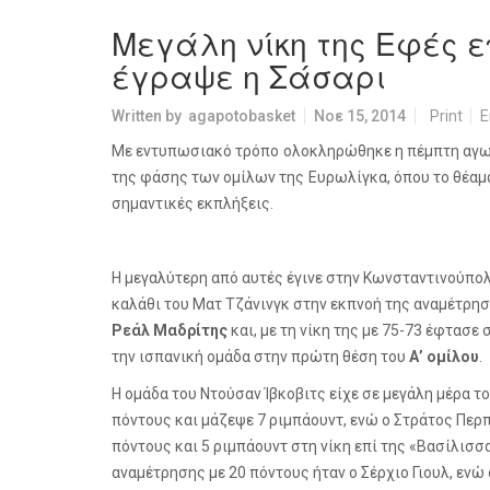
Μεγάλη νίκη της Εφές ε
έγραψε η Σάσαρι
Written by
agapotobasket
Νοε 15, 2014
Print
E
Με εντυπωσιακό τρόπο ολοκληρώθηκε η πέμπτη αγων
της φάσης των ομίλων της Ευρωλίγκα, όπου το θέαμα
σημαντικές εκπλήξεις.
Η μεγαλύτερη από αυτές έγινε στην Κωνσταντινούπολ
καλάθι του Ματ Τζάνινγκ στην εκπνοή της αναμέτρησ
Ρεάλ Μαδρίτης
και, με τη νίκη της με 75-73 έφτασε 
την ισπανική ομάδα στην πρώτη θέση του
Α’ ομίλου
.
Η ομάδα του Ντούσαν Ίβκοβιτς είχε σε μεγάλη μέρα τ
πόντους και μάζεψε 7 ριμπάουντ, ενώ ο Στράτος Πε
πόντους και 5 ριμπάουντ στη νίκη επί της «Βασίλισ
αναμέτρησης με 20 πόντους ήταν ο Σέρχιο Γιουλ, εν