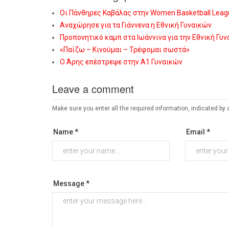
Οι Πάνθηρες Καβάλας στην Women Basketball Leag
Αναχώρησε για τα Γιάννενα η Εθνική Γυναικών
Προπονητικό καμπ στα Ιωάννινα για την Εθνική Γυ
«Παίζω – Κινούμαι – Τρέφομαι σωστά»
Ο Άρης επέστρεψε στην Α1 Γυναικών
Leave a comment
Make sure you enter all the required information, indicated by 
Name *
Email *
Message *