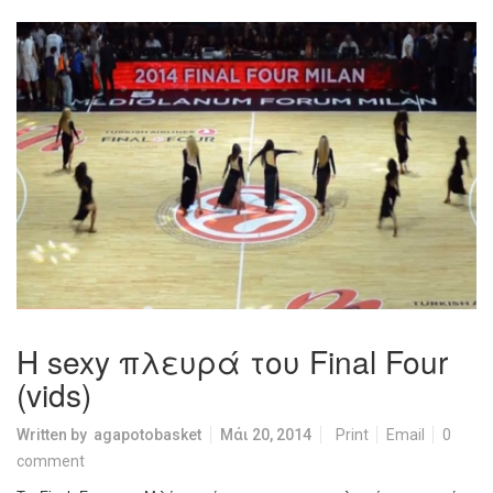
Η sexy πλευρά του Final Four
(vids)
Written by
agapotobasket
Μάι 20, 2014
Print
Email
0
comment