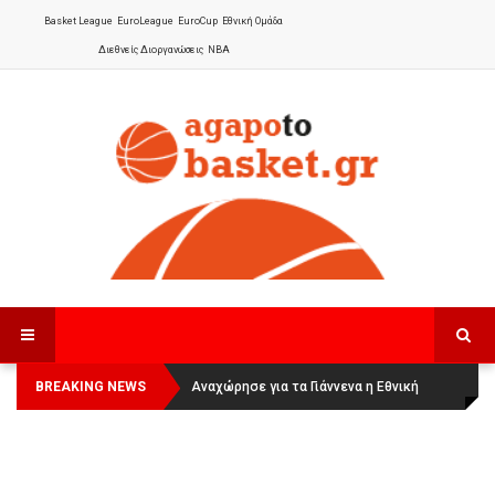
Basket League
EuroLeague
EuroCup
Εθνική Ομάδα
Διεθνείς Διοργανώσεις
NBA
BREAKING NEWS
Οι Πάνθηρες Καβάλας στην Women
Αναχώρησε για τα Γιάννενα η Εθνική
Basketball League 1
Γυναικών
: