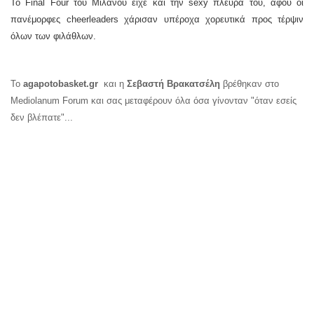
To
Final
Four
του Μιλάνου είχε και την
sexy
πλευρά του, αφού οι
πανέμορφες
cheerleaders
χάρισαν υπέροχα χορευτικά προς τέρψιν
όλων των φιλάθλων.
Το
agapotobasket
.
gr
και η
Σεβαστή Βρακατσέλη
βρέθηκαν στο
Mediolanum
Forum
και σας μεταφέρουν όλα όσα
γίνονταν "όταν εσείς
δεν βλέπατε"...