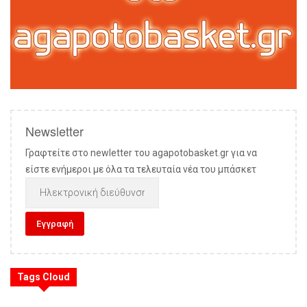
Newsletter
Γραφτείτε στο newletter του agapotobasket.gr για να
είστε ενήμεροι με όλα τα τελευταία νέα του μπάσκετ
Tags Cloud