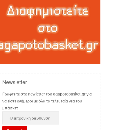
Newsletter
Γραφτείτε στο newletter του agapotobasket.gr για
να είστε ενήμεροι με όλα τα τελευταία νέα του
μπάσκετ