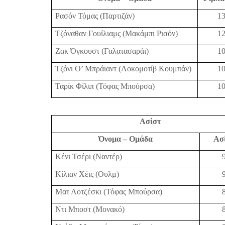
Ρασόν Τόμας (Παρτιζάν)
1
Τζόναθαν Γουίλιαμς (Μακάμπι Ρισόν)
1
Ζακ Όγκουστ (Γαλατασαράι)
1
Τζόνι Ο’ Μπράιαντ (Λοκομοτίβ Κουμπάν)
1
Ταρίκ Φίλιπ (Τόφας Μπούρσα)
1
Ασίστ
Όνομα – Ομάδα
Ασ
Κένι Τσέρι (Ναντέρ)
Κίλιαν Χέις (Ουλμ)
Ματ Λοτζέσκι (Τόφας Μπούρσα)
Ντι Μποστ (Μονακό)