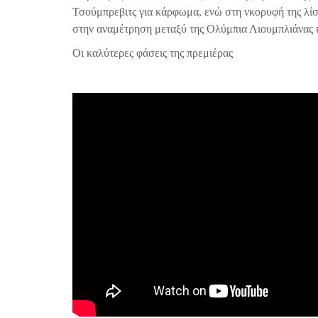
Τσούμπρεβιτς για κάρφωμα, ενώ στη νκορυφή της λί
στην αναμέτρηση μεταξύ της Ολύμπια Λιουμπλιάνας 
Οι καλύτερες φάσεις της πρεμιέρας