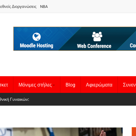
ιεθνείς Διοργανώσεις
NBA
σκετ
Μόνιμες στήλες
Blog
Αφιερώματα
Συνεν
 Basketball League 1
θνική Γυναικών
: