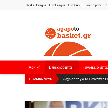
Basket League
EuroLeague
EuroCup
Εθνική Ομάδα
Δ
Αρχική
Επικαιρότητα
Γυναικείο μπά
Οι Πάνθηρες Καβάλας στην Women
Αναχώρησε για τα Γιάννενα η Ε
BREAKING NEWS