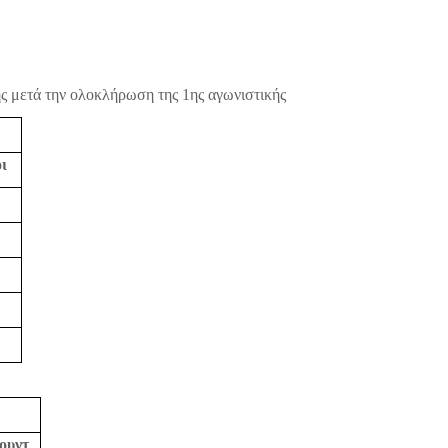
ής μετά την ολοκλήρωση της 1ης αγωνιστικής
ι
ουντ