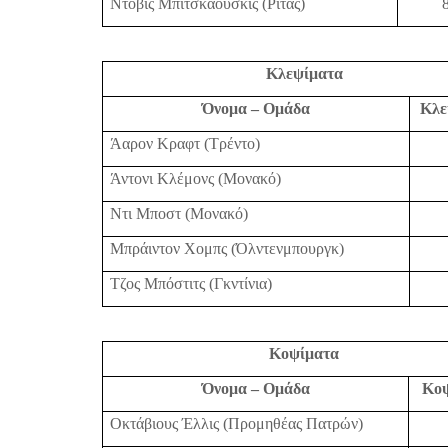
Ντόβις Μπιτσκάουσκις (Ρίτας)
Κλεψίματα
Όνομα – Ομάδα
Κλε
Άαρον Κραφτ (Τρέντο)
Άντονι Κλέμονς (Μονακό)
Ντι Μποστ (Μονακό)
Μπράιντον Χομπς (Όλντενμπουργκ)
Τζος Μπόστιτς (Γκντίνια)
Κοψίματα
Όνομα – Ομάδα
Κο
Οκτάβιους Έλλις (Προμηθέας Πατρών)