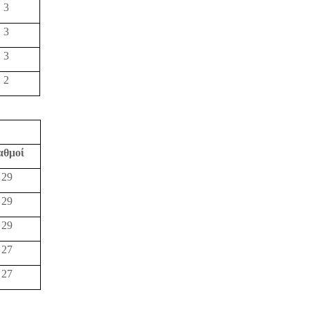
3
3
3
2
αθμοί
29
29
29
27
27