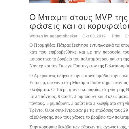
Ο Μπαμπ στους MVP της
φάσεις και οι κορυφαίοι 
Written by
agapotobasket
Οκτ 03, 2019
Print
E
Ο Προμηθέας Πάτρας ξεκίνησε εντυπωσιακά τις υποχ
κάτι που επιβραβεύθηκε και με την παρουσία τ
μοιράστηκε το βραβείο του πολυτιμότερου παίκτη της 
Ναντέρ και τον Γκρεγκ Γουίτινγκτον της Γαλατασαράι
Ο Αμερικανός οδήγησε την πατρινή ομάδα στην πρώτη 
Eurocup
, απέναντι στη Μακάμπι Ρισόν σημειώνοντας 
κλεψίματα. Ο Τσέρι, ήταν ο κορυφαίος στη νίκη της
με 24 πόντους, 9 ασίστ, 3 ριμπάουντ και 3 κλεψίματα,
πόντους, 8 ριμπάουντ, 3 ασίστ και 3 κλεψίματα στη νί
Τρέντο. Όλοι συγκέντρωσαν με τις επιδόσεις τους 2
αξιολόγησης, που τους χάρισε το βραβείο των πολυτι
Στην κορυφαία δεκάδα των φάσεων της αγωνιστικής, 