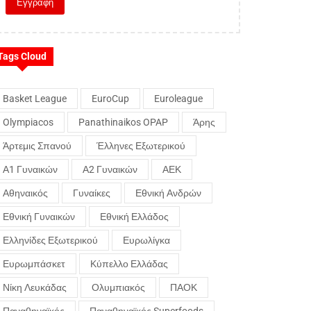
Tags Cloud
Basket League
EuroCup
Euroleague
Olympiacos
Panathinaikos OPAP
Άρης
Άρτεμις Σπανού
Έλληνες Εξωτερικού
Α1 Γυναικών
Α2 Γυναικών
ΑΕΚ
Αθηναικός
Γυναίκες
Εθνική Ανδρών
Εθνική Γυναικών
Εθνική Ελλάδος
Ελληνίδες Εξωτερικού
Ευρωλίγκα
Ευρωμπάσκετ
Κύπελλο Ελλάδας
Νίκη Λευκάδας
Ολυμπιακός
ΠΑΟΚ