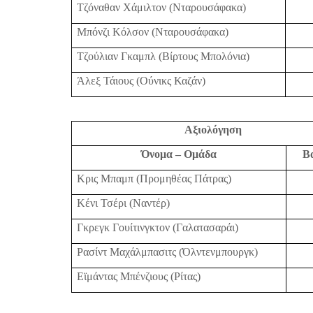
Τζόναθαν Χάμιλτον (Νταρουσάφακα)
Μπόνζι Κόλσον (Νταρουσάφακα)
Τζούλιαν Γκαμπλ (Βίρτους Μπολόνια)
Άλεξ Τάιους (Ούνικς Καζάν)
Αξιολόγηση
Όνομα – Ομάδα
Β
Κρις Μπαμπ (Προμηθέας Πάτρας)
Κένι Τσέρι (Ναντέρ)
Γκρεγκ Γουίτινγκτον (Γαλατασαράι)
Ρασίντ Μαχάλμπασιτς (Όλντενμπουργκ)
Εϊμάντας Μπένζιους (Ρίτας)