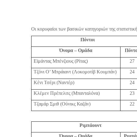
Οι κορυφαίοι των βασικών κατηγοριών της στατιστικ
Πόντοι
Όνομα – Ομάδα
Πόντο
Εϊμάντας Μπένζιους (Ρίτας)
27
Τζόνι Ο’ Μπράιαντ (Λοκομοτίβ Κουμπάν)
24
Κένι Τσέρι (Ναντέρ)
24
Κλέμεν Πρέπελιτς (Μπανταλόνα)
23
Τζαμάρ Σμιθ (Ούνικς Καζάν)
22
Ριμπάουντ
Όνομα – Ομάδα
Ριμπά