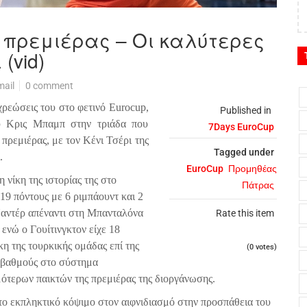
 πρεμιέρας – Οι καλύτερες
(vid)
mail
0 comment
ρεώσεις του στο φετινό
Eurocup
,
Published in
ου Κρις Μπαμπ στην τριάδα που
7Days EuroCup
πρεμιέρας, με τον Κένι Τσέρι της
Tagged under
.
EuroCup
Προμηθέας
νίκη της ιστορίας της στο
Πάτρας
19 πόντους με 6 ριμπάουντ και 2
 Ναντέρ απέναντι στη Μπανταλόνα
Rate this item
 ενώ ο Γουίτινγκτον είχε 18
κη της τουρκικής ομάδας επί της
(0 votes)
9 βαθμούς στο σύστημα
μότερων παικτών της πρεμιέρας της διοργάνωσης.
το εκπληκτικό κόψιμο στον αιφνιδιασμό στην προσπάθεια του