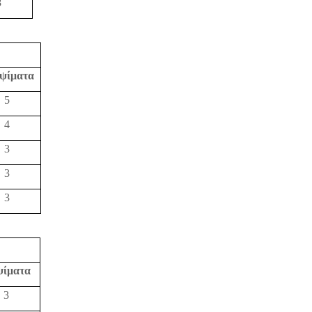
8
ψίματα
5
4
3
3
3
ψίματα
3