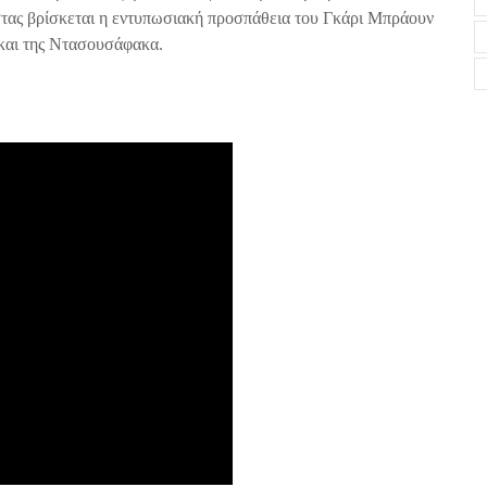
στας βρίσκεται η εντυπωσιακή προσπάθεια του Γκάρι Μπράουν
και της Ντασουσάφακα.