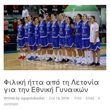
Φιλική ήττα από τη Λετονία
για την Εθνική Γυναικών
Written by
agapotobasket
Σεπ 14, 2018
Print
Email
0
comment