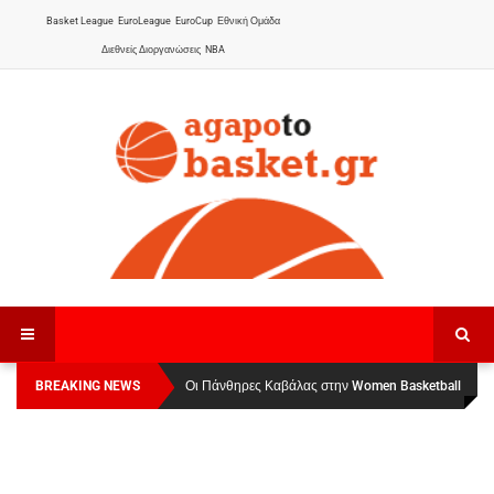
Basket League
EuroLeague
EuroCup
Εθνική Ομάδα
Διεθνείς Διοργανώσεις
NBA
BREAKING NEWS
Οι Πάνθηρες Καβάλας στην Women Basketball
Αναχώρησε για τα Γιάννενα η Εθνική Γυναικών
:
League 1