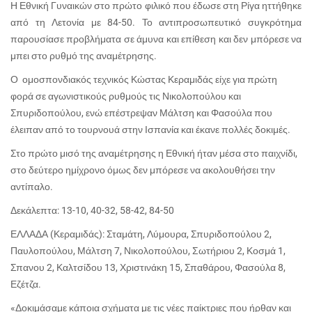
Η Εθνική Γυναικών στο πρώτο φιλικό που έδωσε στη Ρίγα ηττήθηκε
από τη Λετονία με 84-50. Το αντιπροσωπευτικό συγκρότημα
παρουσίασε προβλήματα σε άμυνα και επίθεση και δεν μπόρεσε να
μπει στο ρυθμό της αναμέτρησης.
Ο ομοσπονδιακός τεχνικός Κώστας Κεραμιδάς είχε για πρώτη
φορά σε αγωνιστικούς ρυθμούς τις Νικολοπούλου και
Σπυριδοπούλου, ενώ επέστρεψαν Μάλτση και Φασούλα που
έλειπαν από το τουρνουά στην Ισπανία και έκανε πολλές δοκιμές.
Στο πρώτο μισό της αναμέτρησης η Εθνική ήταν μέσα στο παιχνίδι,
στο δεύτερο ημίχρονο όμως δεν μπόρεσε να ακολουθήσει την
αντίπαλο.
Δεκάλεπτα: 13-10, 40-32, 58-42, 84-50
ΕΛΛΑΔΑ (Κεραμιδάς): Σταμάτη, Λύμουρα, Σπυριδοπούλου 2,
Παυλοπούλου, Μάλτση 7, Νικολοπούλου, Σωτήριου 2, Κοσμά 1,
Σπανου 2, Καλτσίδου 13, Χριστινάκη 15, Σπαθάρου, Φασούλα 8,
Εζέτζα.
«Δοκιμάσαμε κάποια σχήματα με τις νέες παίκτριες που ήρθαν και