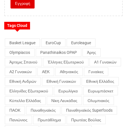
Tags Cloud
Basket League
EuroCup
Euroleague
Olympiacos
Panathinaikos OPAP
Άρης
Άρτεμις Σπανού
Έλληνες Εξωτερικού
Α1 Γυναικών
Α2 Γυναικών
ΑΕΚ
Αθηναικός
Γυναίκες
Εθνική Ανδρών
Εθνική Γυναικών
Εθνική Ελλάδος
Ελληνίδες Εξωτερικού
Ευρωλίγκα
Ευρωμπάσκετ
Κύπελλο Ελλάδας
Νίκη Λευκάδας
Ολυμπιακός
ΠΑΟΚ
Παναθηναϊκός
Παναθηναϊκός Superfoods
Πανιώνιος
Πρωτάθλημα
Πρωτέας Βούλας