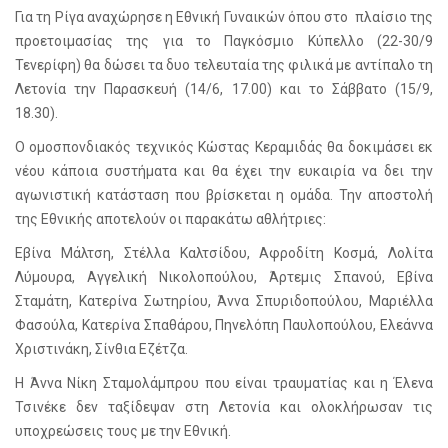
Για τη Ρίγα αναχώρησε η Εθνική Γυναικών όπου στο πλαίσιο της
προετοιμασίας της για το Παγκόσμιο Κύπελλο (22-30/9
Τενερίφη) θα δώσει τα δυο τελευταία της φιλικά με αντίπαλο τη
Λετονία την Παρασκευή (14/6, 17.00) και το Σάββατο (15/9,
18.30).
Ο ομοσπονδιακός τεχνικός Κώστας Κεραμιδάς θα δοκιμάσει εκ
νέου κάποια συστήματα και θα έχει την ευκαιρία να δει την
αγωνιστική κατάσταση που βρίσκεται η ομάδα. Την αποστολή
της Εθνικής αποτελούν οι παρακάτω αθλήτριες:
Εβίνα Μάλτση, Στέλλα Καλτσίδου, Αφροδίτη Κοσμά, Λολίτα
Λύμουρα, Αγγελική Νικολοπούλου, Άρτεμις Σπανού, Εβίνα
Σταμάτη, Κατερίνα Σωτηρίου, Άννα Σπυριδοπούλου, Μαριέλλα
Φασούλα, Κατερίνα Σπαθάρου, Πηνελόπη Παυλοπούλου, Ελεάννα
Χριστινάκη, Σίνθια Εζέτζα.
Η Άννα Νίκη Σταμολάμπρου που είναι τραυματίας και η Έλενα
Τσινέκε δεν ταξίδεψαν στη Λετονία και ολοκλήρωσαν τις
υποχρεώσεις τους με την Εθνική.