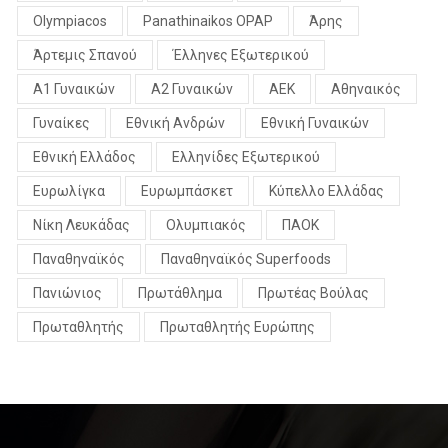
Olympiacos
Panathinaikos OPAP
Άρης
Άρτεμις Σπανού
Έλληνες Εξωτερικού
Α1 Γυναικών
Α2 Γυναικών
ΑΕΚ
Αθηναικός
Γυναίκες
Εθνική Ανδρών
Εθνική Γυναικών
Εθνική Ελλάδος
Ελληνίδες Εξωτερικού
Ευρωλίγκα
Ευρωμπάσκετ
Κύπελλο Ελλάδας
Νίκη Λευκάδας
Ολυμπιακός
ΠΑΟΚ
Παναθηναϊκός
Παναθηναϊκός Superfoods
Πανιώνιος
Πρωτάθλημα
Πρωτέας Βούλας
Πρωταθλητής
Πρωταθλητής Ευρώπης