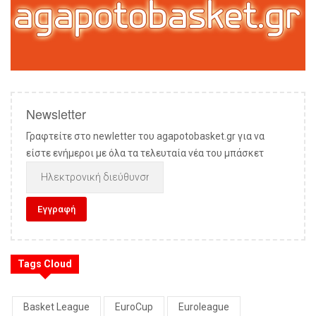
Newsletter
Γραφτείτε στο newletter του agapotobasket.gr για να
είστε ενήμεροι με όλα τα τελευταία νέα του μπάσκετ
Tags Cloud
Basket League
EuroCup
Euroleague