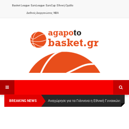
Basket League
EuroLeague
EuroCup
Εθνική Ομάδα
Διεθνείς Διοργανώσεις
NBA
BREAKING NEWS
Οι Πάνθηρες Καβάλας στην Women Basketball
Αναχώρησε για τα Γιάννενα η Εθνική Γυναικών
:
League 1