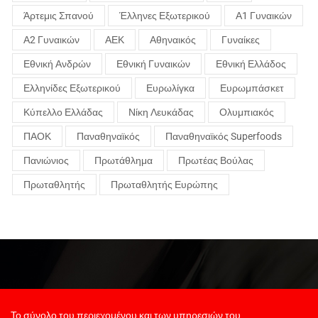
Άρτεμις Σπανού
Έλληνες Εξωτερικού
Α1 Γυναικών
Α2 Γυναικών
ΑΕΚ
Αθηναικός
Γυναίκες
Εθνική Ανδρών
Εθνική Γυναικών
Εθνική Ελλάδος
Ελληνίδες Εξωτερικού
Ευρωλίγκα
Ευρωμπάσκετ
Κύπελλο Ελλάδας
Νίκη Λευκάδας
Ολυμπιακός
ΠΑΟΚ
Παναθηναϊκός
Παναθηναϊκός Superfoods
Πανιώνιος
Πρωτάθλημα
Πρωτέας Βούλας
Πρωταθλητής
Πρωταθλητής Ευρώπης
Το σύνολο του περιεχομένου και των υπηρεσιών του