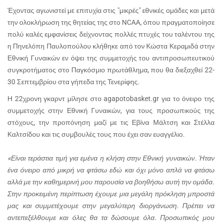
Έχοντας αγωνιστεί με επιτυχία στις "μικρές" εθνικές ομάδες και μετά
την ολοκλήρωση της θητείας της στο NCAA, όπου πραγματοποίησε
πολύ καλές εμφανίσεις δείχνοντας πολλές πτυχές του ταλέντου της
η Πηνελόπη Παυλοπούλου κλήθηκε από τον Κώστα Κεραμιδά στην
Εθνική Γυναικών εν όψει της συμμετοχής του αντιπροσωπευτικού
συγκροτήματος στο Παγκόσμιο πρωτάθλημα, που θα διεξαχθεί 22-
30 Σεπτεμβρίου στα γήπεδα της Τενερίφης.
Η 22χρονη γκαρντ μίλησε στο agapotobasket.gr για το όνειρο της
συμμετοχής στην Εθνική Γυναικών, για τους προσωπικούς της
στόχους, την προπόνηση μαζί με τις Εβίνα Μάλτση και Στέλλα
Καλτσίδου και τις συμβουλές τους που έχει σαν ευαγγέλιο.
«Είναι τεράστια τιμή για εμένα η κλήση στην Εθνική γυναικών. Ήταν
ένα όνειρο από μικρή να φτάσω εδώ και όχι μόνο απλά να φτάσω
αλλά με την καθημερινή μου παρουσία να βοηθήσω αυτή την ομάδα.
Στην προκειμένη περίπτωση έχουμε μια μεγάλη πρόκληση μπροστά
μας και συμμετέχουμε στην μεγαλύτερη διοργάνωση. Πρέπει να
αντεπεξέλθουμε και όλες θα τα δώσουμε όλα. Προσωπικός μου