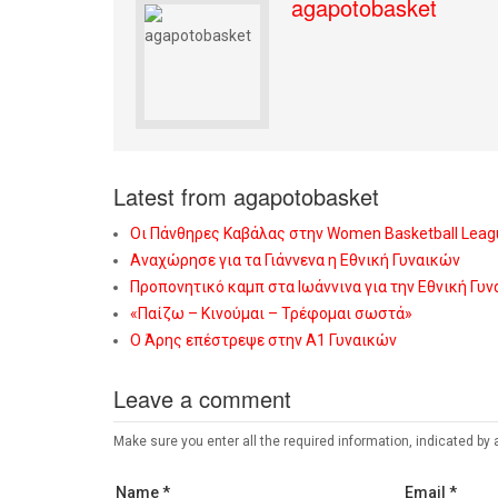
agapotobasket
Latest from agapotobasket
Οι Πάνθηρες Καβάλας στην Women Basketball Leag
Αναχώρησε για τα Γιάννενα η Εθνική Γυναικών
Προπονητικό καμπ στα Ιωάννινα για την Εθνική Γυ
«Παίζω – Κινούμαι – Τρέφομαι σωστά»
Ο Άρης επέστρεψε στην Α1 Γυναικών
Leave a comment
Make sure you enter all the required information, indicated by 
Name *
Email *