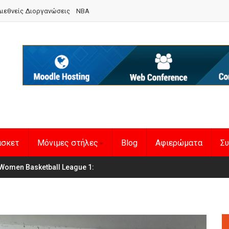
ιεθνείς Διοργανώσεις
NBA
άσκετ
Μόνιμες στήλες
Blog
Αφιερώματα
Συ
θνική Γυναικών
men Basketball League 1
:
: