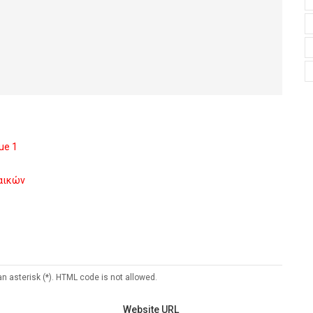
ue 1
ναικών
an asterisk (*). HTML code is not allowed.
Website URL