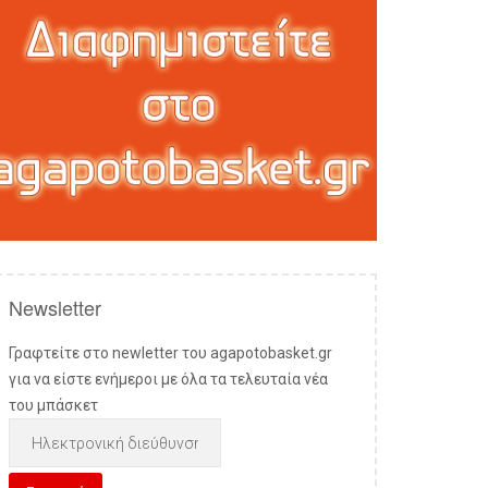
Newsletter
Γραφτείτε στο newletter του agapotobasket.gr
για να είστε ενήμεροι με όλα τα τελευταία νέα
του μπάσκετ