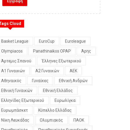
Tags Cloud
Basket League
EuroCup
Euroleague
Olympiacos
Panathinaikos OPAP
Άρης
Άρτεμις Σπανού
Έλληνες Εξωτερικού
Α1 Γυναικών
Α2 Γυναικών
ΑΕΚ
Αθηναικός
Γυναίκες
Εθνική Ανδρών
Εθνική Γυναικών
Εθνική Ελλάδος
Ελληνίδες Εξωτερικού
Ευρωλίγκα
Ευρωμπάσκετ
Κύπελλο Ελλάδας
Νίκη Λευκάδας
Ολυμπιακός
ΠΑΟΚ