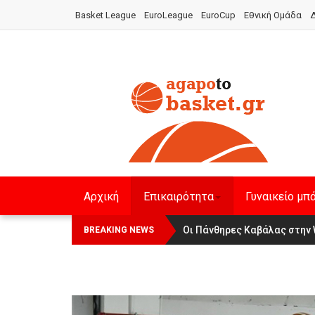
Basket League
EuroLeague
EuroCup
Εθνική Ομάδα
Δ
Αρχική
Επικαιρότητα
Γυναικείο μπ
Αναχώρησε για τα Γιάννενα η Ε
Οι Πάνθηρες Καβάλας στην Wo
BREAKING NEWS