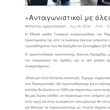
«Ανταγωνιστικοί με όλε
Written by
agapotobasket
Αυγ 16, 2018
Print
E
Η Εθνική ομάδα Γυναικών συγκεντρώθηκε την Πέμπ
προετοιμασία της από τα Ιωάννινα έχοντας μπροστά 
πρωταθλήματος που θα διεξαχθεί τον Σεπτέμβριο (22-30
Ο ομοσπονδιακός προπονητής, Κώστας Κεραμιδάς, μί
την αναχώρηση της ομάδας, για τη νέα μεγάλη π
συγκροτήματος.
«Είναι μια πολύ δύσκολη αποστολή. Έχουμε σημαντικές
στο Πανευρωπαϊκό. Θα προσπαθήσουμε για το καλύτερο 
κοπέλες θα δώσουν το 100% και παραπάνω, ώστε να είμασ
θα μας δώσει ελπίδες να περάσουμε στον επόμενο γύρο
στην αρχή και στην συνέχεια ότι πετυχαίνουμε θα τον
και θέλουμε να παρουσιαστούμε ως σύνολο δεμένοι κα