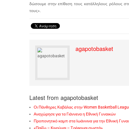
δώσουμε στην επίθεση τους κατάλληλους ρόλους στη
τους».
agapotobasket
Latest from agapotobasket
Οι Πάνθηρες Καβάλας στην Women Basketball Leagu
Αναχώρησε για τα Γιάννενα η Εθνική Γυναικών
Προπονητικό καμπ στα Ιωάννινα για την Εθνική Γυνα
«Παίζω – Κινούμαι – Τρέφομαι σωστά»