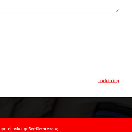
back to top
potobasket.gr διατίθεται στους