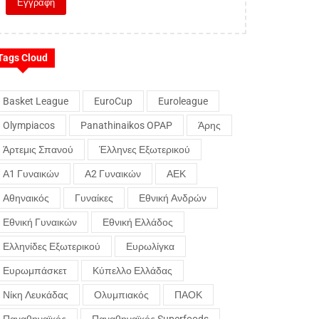
Tags Cloud
Basket League
EuroCup
Euroleague
Olympiacos
Panathinaikos OPAP
Άρης
Άρτεμις Σπανού
Έλληνες Εξωτερικού
Α1 Γυναικών
Α2 Γυναικών
ΑΕΚ
Αθηναικός
Γυναίκες
Εθνική Ανδρών
Εθνική Γυναικών
Εθνική Ελλάδος
Ελληνίδες Εξωτερικού
Ευρωλίγκα
Ευρωμπάσκετ
Κύπελλο Ελλάδας
Νίκη Λευκάδας
Ολυμπιακός
ΠΑΟΚ