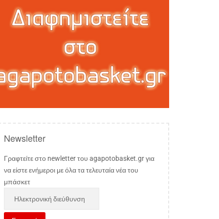
Newsletter
Γραφτείτε στο newletter του agapotobasket.gr για
να είστε ενήμεροι με όλα τα τελευταία νέα του
μπάσκετ