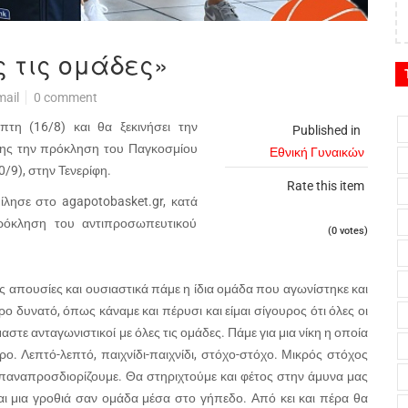
ς τις ομάδες»
mail
0 comment
τη (16/8) και θα ξεκινήσει την
Published in
της την πρόκληση του Παγκοσμίου
Εθνική Γυναικών
/9), στην Τενερίφη.
Rate this item
λησε στο agapotobasket.gr, κατά
ρόκληση του αντιπροσωπευτικού
(0 votes)
 απουσίες και ουσιαστικά πάμε η ίδια ομάδα που αγωνίστηκε και
δυνατό, όπως κάναμε και πέρυσι και είμαι σίγουρος ότι όλες οι
τε ανταγωνιστικοί με όλες τις ομάδες. Πάμε για μια νίκη η οποία
. Λεπτό-λεπτό, παιχνίδι-παιχνίδι, στόχο-στόχο. Μικρός στόχος
 επαναπροσδιορίζουμε. Θα στηριχτούμε και φέτος στην άμυνα μας
ι μια γροθιά σαν ομάδα μέσα στο γήπεδο. Από κει και πέρα θα