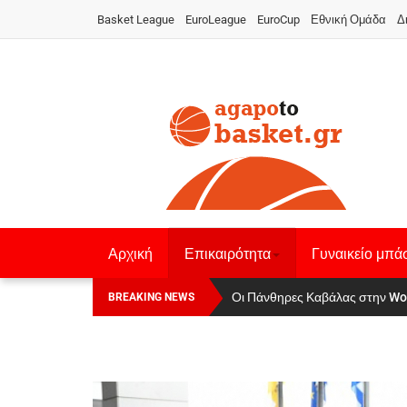
Basket League
EuroLeague
EuroCup
Εθνική Ομάδα
Δ
Αρχική
Επικαιρότητα
Γυναικείο μπά
Οι Πάνθηρες Καβάλας στην Wo
Αναχώρησε για τα Γιάννενα η Ε
BREAKING NEWS