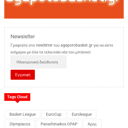
Newsletter
Γραφτείτε στο newletter του agapotobasket.gr για να είστε
ενήμεροι με όλα τα τελευταία νέα του μπάσκετ
Tags Cloud
Basket League
EuroCup
Euroleague
Olympiacos
Panathinaikos OPAP
Άρης