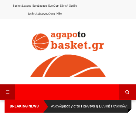
Basket League
EuroLeague
EuroCup
Εθνική Ομάδα
Διεθνείς Διοργανώσεις
NBA
BREAKING NEWS
Οι Πάνθηρες Καβάλας στην Women Basketball
Αναχώρησε για τα Γιάννενα η Εθνική Γυναικών
:
League 1