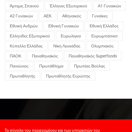
Άρτεμις Σπανού
Έλληνες Εξωτερικού
Α1 Γυναικών
Α2 Γυναικών
ΑΕΚ
Αθηναικός
Γυναίκες
Εθνική Ανδρών
Εθνική Γυναικών
Εθνική Ελλάδος
Ελληνίδες Εξωτερικού
Ευρωλίγκα
Ευρωμπάσκετ
Κύπελλο Ελλάδας
Νίκη Λευκάδας
Ολυμπιακός
ΠΑΟΚ
Παναθηναϊκός
Παναθηναϊκός Superfoods
Πανιώνιος
Πρωτάθλημα
Πρωτέας Βούλας
Πρωταθλητής
Πρωταθλητής Ευρώπης
Το σύνολο του περιεχομένου και των υπηρεσιών του