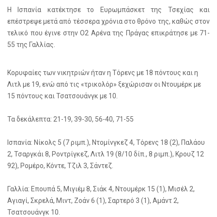
Η Ισπανία κατέκτησε το Ευρωμπάσκετ της Τσεχίας και
επέστρεψε μετά από τέσσερα χρόνια στο θρόνο της, καθώς στον
τελικό που έγινε στην Ο2 Αρένα της Πράγας επικράτησε με 71-
55 της Γαλλίας.
Κορυφαίες των νικητριών ήταν η Τόρενς με 18 πόντους και η
Λιτλ με 19, ενώ από τις «τρικολόρ» ξεχώρισαν οι Ντουμέρκ με
15 πόντους και Τσατσουάνγκ με 10.
Τα δεκάλεπτα: 21-19, 39-30, 56-40, 71-55
Ισπανία: Νίκολς 5 (7 ριμπ.), Ντομίνγκεζ 4, Τόρενς 18 (2), Παλάου
2, Τσαργκάι 8, Ροντρίγκεζ, Λιτλ 19 (8/10 δίπ., 8 ριμπ.), Κρουζ 12
92), Ρομέρο, Κόντε, Τζιλ 3, Σάντεζ.
Γαλλία: Επουπά 5, Μιγιέμ 8, Σιάκ 4, Ντουμέρκ 15 (1), Μισέλ 2,
Αγιαγί, Σκρελά, Μιντ, Ζοάν 6 (1), Σαρτερό 3 (1), Αμάντ 2,
Τσατσουάνγκ 10.