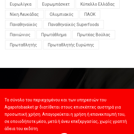
Ευρωλίγκα
Ευρωμπάσκετ
Κύπελλο Ελλάδας
Νίκη Λευκάδας
Ολυμπιακός
ΠΑΟΚ
Παναθηναϊκός
Παναθηναϊκός Superfoods
Πανιώνιος
Πρωτάθλημα
Πρωτέας Βούλας
Πρωταθλητής
Πρωταθλητής Ευρώπης
Το σύνολο του περιεχομένου και των υπηρεσιών του
Agapotobasket.gr διατίθεται στους επισκέπτες αυστηρά για
προσωπική χρήση. Απαγορεύεται η χρήση ή επανεκπομπή του,
σε οποιοδήποτε μέσο, μετά ή άνευ επεξεργασίας, χωρίς γραπτή
άδεια του εκδότη.