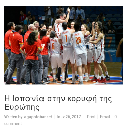
Η Ισπανία στην κορυφή της
Ευρώπης
Written by
agapotobasket
Ιουν 26, 2017
Print
Email
0
comment