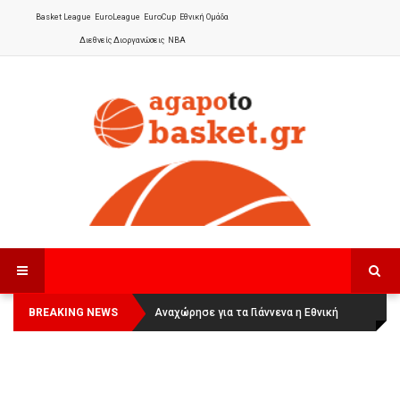
Basket League
EuroLeague
EuroCup
Εθνική Ομάδα
Διεθνείς Διοργανώσεις
NBA
BREAKING NEWS
Οι Πάνθηρες Καβάλας στην Women
Αναχώρησε για τα Γιάννενα η Εθνική
Basketball League 1
Γυναικών
: