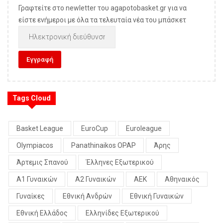
Γραφτείτε στο newletter του agapotobasket.gr για να
είστε ενήμεροι με όλα τα τελευταία νέα του μπάσκετ
Tags Cloud
Basket League
EuroCup
Euroleague
Olympiacos
Panathinaikos OPAP
Άρης
Άρτεμις Σπανού
Έλληνες Εξωτερικού
Α1 Γυναικών
Α2 Γυναικών
ΑΕΚ
Αθηναικός
Γυναίκες
Εθνική Ανδρών
Εθνική Γυναικών
Εθνική Ελλάδος
Ελληνίδες Εξωτερικού