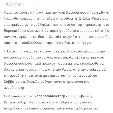
0 comment
Ικανοποιημένη για την νίκη και την καλή διαφορά που πήρε η Εθνική
Γυναικών απέναντι στην Ελβετία δηλώνει η Στέλλα Καλτσίδου,
επισημαίνοντας, παράλληλα, πως ο στόχος της πρόκρισης στο
Ευρωμπάσκετ είναι ανοικτός, αρκεί η ομάδα να παρουσιαστεί το ιδιο
συγκεντρωμένη στα δυο τελευταία παιχνίδια της προκριματικής
φάσης που ακολουθούν σε αρκετούς μήνες από σήμερα.
Η Εθνική Γυναικών δεν συνάντησε καμία δυσκολία απέναντι στην
πιο αδύναμη ομάδα του ομίλου, πήρε εύκολα τη νίκη και μια καλή
διαφορά που ίσως παίξει ρόλο στη συνέχεια, ενώ εξακολουθεί να
βρίσκεται μια «ανάσα» πίσω από την Ρωσία, από την οποία μετρά
την μοναδική της ήττα μέχρι σήμερα, αυτήν του περασμένου
Σαββάτου στη Χαλκίδα με έναν πόντο στην εκπνοή της
αναμέτρησης.
Σε δηλώσεις της στο
agapotobasket
.gr
και την
Σεβαστή
Βρακατσέλη
, η διεθνής παίκτρια στάθηκε στα σημεία του
παιχνιδιού της ελληνικής ομάδας που έκαναν τη διαφορά στο