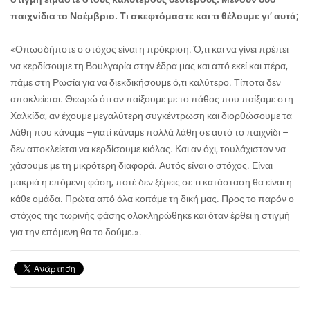
παιχνίδια το Νοέμβριο. Τι σκεφτόμαστε και τι θέλουμε γι’ αυτά;
«Οπωσδήποτε ο στόχος είναι η πρόκριση. Ό,τι και να γίνει πρέπει
να κερδίσουμε τη Βουλγαρία στην έδρα μας και από εκεί και
πέρα,
πάμε στη Ρωσία για να διεκδικήσουμε ό,τι καλύτερο. Τίποτα δεν
αποκλείεται. Θεωρώ ότι αν παίξουμε με το πάθος που παίξαμε στη
Χαλκίδα, αν έχουμε μεγαλύτερη συγκέντρωση και διορθώσουμε τα
λάθη που κάναμε –γιατί κάναμε πολλά λάθη σε αυτό το παιχνίδι –
δεν αποκλείεται να κερδίσουμε κιόλας. Και αν όχι, τουλάχιστον να
χάσουμε με τη μικρότερη διαφορά. Αυτός είναι ο στόχος. Είναι
μακριά η επόμενη φάση, ποτέ δεν ξέρεις σε τι κατάσταση θα είναι η
κάθε ομάδα. Πρώτα από όλα κοιτάμε τη δική μας. Προς το παρόν ο
στόχος της τωρινής φάσης ολοκληρώθηκε και όταν έρθει η στιγμή
για την επόμενη θα το δούμε.».