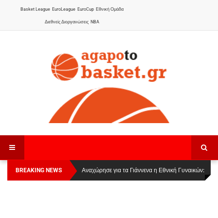
Basket League
EuroLeague
EuroCup
Εθνική Ομάδα
Διεθνείς Διοργανώσεις
NBA
BREAKING NEWS
Οι Πάνθηρες Καβάλας στην Women Basketball
Αναχώρησε για τα Γιάννενα η Εθνική Γυναικών
:
League 1