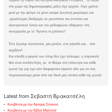
πέρασε τη πόρτα του Κέντρου Αθλητικού Ρεπορτάζ . Το ταξίδι
στο χώρο της δημοσιογραφίας μόλις είχε αρχίσει. Λίγα χρόνια
μετά με την φλόγα να μένει ακόμα ζωντανή μικρότερες και
μεγαλύτερες διαδρομές σε μονοπάτια του έντυπου και
ηλεκτρονικού τύπου και του ραδιοφώνου οδήγησαν στη
συνεργασία με το "Αγαπώ το μπάσκετ"
Ένα ζευγάρι παπούτσια, μία μπάλα, ένα γήπεδο και... όλα
αρχίζουν!
Και επειδή η μαγεία των σπορ δεν έχει τελειωμό, η πορτοκαλί
θεά είναι ανεξάντλητη με το θέαμα στο επίκεντρο και κάθε
γωνιά της γης έχει κάτι διαφορετικό είμαστε εδώ για να σας
παρουσιάσουμε μέσα από την δικιά μας οπτική κάθε της γωνιά!
Latest from Σεβαστή Βρακατσέλη
Κουβέντα με την Άρτεμις Σπανού
Κουβέντα με την Εβίνα Μάλτση!