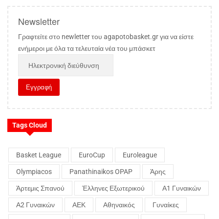
Newsletter
Γραφτείτε στο newletter του agapotobasket.gr για να είστε
ενήμεροι με όλα τα τελευταία νέα του μπάσκετ
Tags Cloud
Basket League
EuroCup
Euroleague
Olympiacos
Panathinaikos OPAP
Άρης
Άρτεμις Σπανού
Έλληνες Εξωτερικού
Α1 Γυναικών
Α2 Γυναικών
ΑΕΚ
Αθηναικός
Γυναίκες