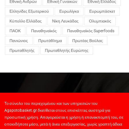
Εθνική Ανδρών
Εθνική Γυναικών
Εθνική Ελλάδος
Ελληνίδες Εξωτερικού
Ευρωλίγκα
Ευρωμπάσκετ
Κύπελλο Ελλάδας
Νίκη Λευκάδας
Ολυμπιακός
ΠΑΟΚ
Παναθηναϊκός
Παναθηναϊκός Superfoods
Πανιώνιος
Πρωτάθλημα
Πρωτέας Βούλας
Πρωταθλητής
Πρωταθλητής Ευρώπης
Το σύνολο του περιεχομένου και των υπηρεσιών του
Agapotobasket.gr διατίθεται στους επισκέπτες αυστηρά για
προσωπική χρήση. Απαγορεύεται η χρήση ή επανεκπομπή του, σε
οποιοδήποτε μέσο, μετά ή άνευ επεξεργασίας, χωρίς γραπτή άδεια