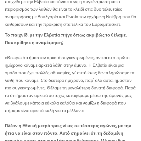
παιχνίδι με την Ελβετία και τόνισε πως η συγκέντρωση και ο
περιορισμός των λαθών θα είναι το κλειδί στις δυο τελευταίες
αναμετρήσεις με Βουλγαρία και Ρωσία τον ερχόμενη Νοέβρη που θα
καθορίσουν και την πρόκριση στα τελικά του Ευρωμπάσκετ.
Το παιχνίδι με την Ελβετία πήγε όπως ακριβώς το θέλαμε.
Που κρίθηκε η αναμέτρηση;
«Θεωρώ ότι ήμασταν αρκετά συγκεντρωμένες, αν και στο πρώτο
ημίχρονο κάναμε αρκετά λάθη στην άμυνα. Η Ελβετία είναι μια
ομάδα που
έχει πολλές αδυναμίες, γι’ αυτό ίσως δεν πληρώσαμε τα
λάθη που κάναμε. Στο δεύτερο ημίχρονο, παρ’ όλα αυτά, ήμασταν
πιο συγκεντρωμένες. Θέλαμε τη μεγαλύτερη δυνατή διαφορά. Παρά
το ότι ήμασταν αρκετά άστοχες καταφέραμε μέσω της άμυνάς μας
να βγάλουμε κάποια εύκολα καλάθια και νομίζω η διαφορά που
πήραμε είναι αρκετά καλή για το μέλλον.»
Πλέον η Εθνική μετρά τρεις νίκες σε τέσσερις αγώνες, με την
ήττα να είναι στον πόντο. Αυτό σημαίνει ότι τη δεδομένη
στιγμή είμαστε στους καλύτερους δεύτερους. Μένουν δυο