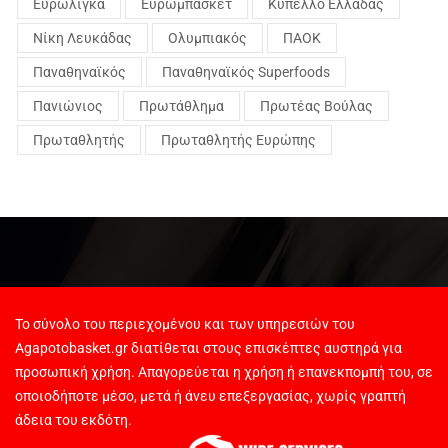
Ευρωλίγκα
Ευρωμπάσκετ
Κύπελλο Ελλάδας
Νίκη Λευκάδας
Ολυμπιακός
ΠΑΟΚ
Παναθηναϊκός
Παναθηναϊκός Superfoods
Πανιώνιος
Πρωτάθλημα
Πρωτέας Βούλας
Πρωταθλητής
Πρωταθλητής Ευρώπης
Το σύνολο του περιεχομένου και των υπηρεσιών του
Agapotobasket.gr διατίθεται στους επισκέπτες αυστηρά για
προσωπική χρήση. Απαγορεύεται η χρήση ή επανεκπομπή του, σε
οποιοδήποτε μέσο, μετά ή άνευ επεξεργασίας, χωρίς γραπτή
άδεια του εκδότη.