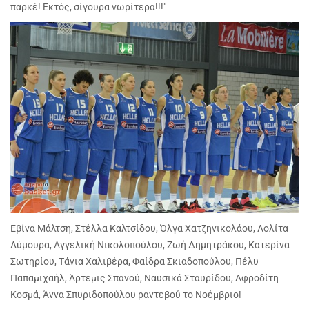
παρκέ! Εκτός, σίγουρα νωρίτερα!!!"
Εβίνα Μάλτση, Στέλλα Καλτσίδου, Όλγα Χατζηνικολάου, Λολίτα
Λύμουρα, Αγγελική Νικολοπούλου, Ζωή Δημητράκου, Κατερίνα
Σωτηρίου, Τάνια Χαλιβέρα, Φαίδρα Σκιαδοπούλου, Πέλυ
Παπαμιχαήλ, Άρτεμις Σπανού, Ναυσικά Σταυρίδου, Αφροδίτη
Κοσμά, Άννα Σπυριδοπούλου ραντεβού το Νοέμβριο!