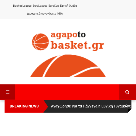
Basket League
EuroLeague
EuroCup
Εθνική Ομάδα
Διεθνείς Διοργανώσεις
NBA
BREAKING NEWS
Οι Πάνθηρες Καβάλας στην Women Basketball
Αναχώρησε για τα Γιάννενα η Εθνική Γυναικών
:
League 1