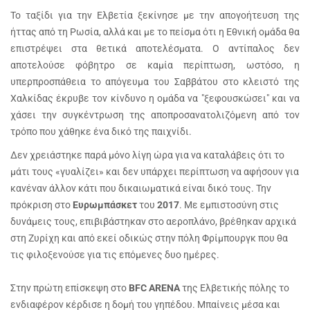
Το ταξίδι για την Ελβετία ξεκίνησε με την απογοήτευση της
ήττας από τη Ρωσία, αλλά και με το πείσμα ότι η Εθνική ομάδα θα
επιστρέψει στα θετικά αποτελέσματα. Ο αντίπαλος δεν
αποτελούσε φόβητρο σε καμία περίπτωση, ωστόσο, η
υπερπροσπάθεια το απόγευμα του Σαββάτου στο κλειστό της
Χαλκίδας έκρυβε τον κίνδυνο η ομάδα να "ξεφουσκώσει" και να
χάσει την συγκέντρωση της αποπροσανατολιζόμενη από τον
τρόπο που χάθηκε ένα δικό της παιχνίδι.
Δεν χρειάστηκε παρά μόνο λίγη ώρα για να καταλάβεις ότι το
μάτι τους «γυαλίζει» και δεν υπάρχει περίπτωση να αφήσουν για
κανέναν άλλον κάτι που δικαιωματικά είναι δικό τους. Την
πρόκριση στο
Ευρωμπάσκετ
του
2017
. Με εμπιστοσύνη στις
δυνάμεις τους, επιβιβάστηκαν στο αεροπλάνο, βρέθηκαν αρχικά
στη Ζυρίχη και από εκεί οδικώς στην πόλη Φρίμπουργκ που θα
τις φιλοξενούσε για τις επόμενες δυο ημέρες.
Στην πρώτη επίσκεψη στο
BFC ARENA
της Ελβετικής πόλης το
ενδιαφέρον κέρδισε η δομή του γηπέδου. Μπαίνεις μέσα και