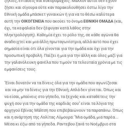
ζήλιες, εντάσεις και κοκορομαχίες. Μάλλον αυτοί δεν έχουν
ζήσει και σίγουρα ούτε καν παρακολουθήσει έστω λίγο την
Εθνική ομάδα μπάσκετ γυναικών ή για να το θέσω καλύτερα
αυτή την
ΟΙΚΟΓΕΝΕΙΑ
που ακούει το όνομα
ΕΘΝΙΚΗ ΟΜΑΔΑ
(και,
όχι, τα κεφαλαία δεν ξέφυγαν κατά λάθος στην
πληκτρολόγηση). Καθεμία έχει το ρόλο της, σε κάθε αγώνα θα
αναδειχτεί και μια άλλη πρωταγωνίστρια, αλλά αυτό που έχει
σημασία είναι ότι όλα γίνονται για την ομάδα και όχι για την
προσωπική προβολή. Παίζει η μια για την άλλη και όλες μαζί για
την γαλανόλευκη φανέλα που τιμούν τα τελευταία χρόνια με τις
εμφανίσεις τους.
"Είναι δυνατόν να τα δίνεις όλα για την ομάδα που αγωνίζεσαι
και να μην τα δίνεις για την Εθνική; Απλά δεν γίνεται. Όπως και
να είσαι, μπαίνεις στο γήπεδο, τα ξεχνάς και καταθέτεις την
ψυχή σου για την ομάδα της καρδιάς σου" είναι τα λόγια της
αρχηγού Εβίνας Μάλτση που επιβεβαιώνουν τα παραπάνω. Όπως
και η ανάρτηση της Λολίτας Λύμουρα: "Μια ομάδα, μια παρέα...
Μέσα κι έξω από τα γήπεδα. Ραντεβου ξανά το Νοέμβριο στα