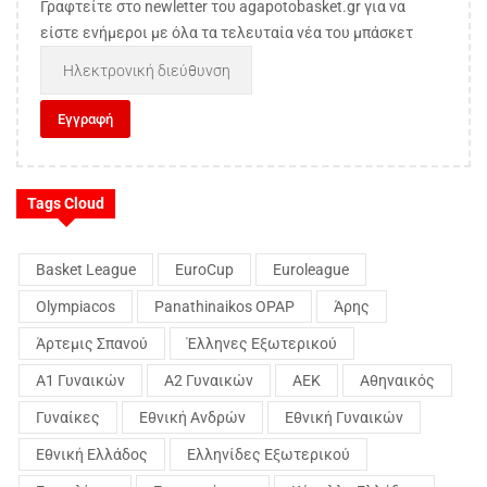
Γραφτείτε στο newletter του agapotobasket.gr για να
είστε ενήμεροι με όλα τα τελευταία νέα του μπάσκετ
Tags Cloud
Basket League
EuroCup
Euroleague
Olympiacos
Panathinaikos OPAP
Άρης
Άρτεμις Σπανού
Έλληνες Εξωτερικού
Α1 Γυναικών
Α2 Γυναικών
ΑΕΚ
Αθηναικός
Γυναίκες
Εθνική Ανδρών
Εθνική Γυναικών
Εθνική Ελλάδος
Ελληνίδες Εξωτερικού