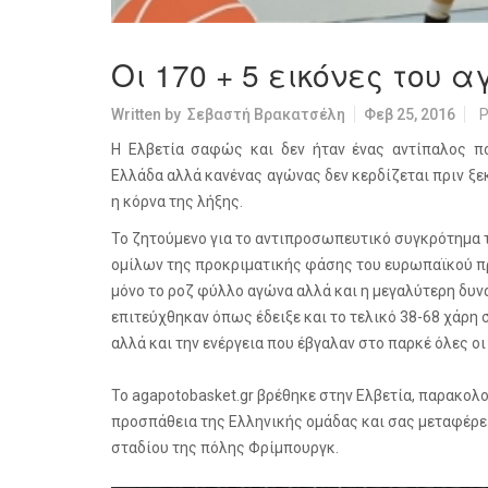
Οι 170 + 5 εικόνες του 
Written by
Σεβαστή Βρακατσέλη
Φεβ 25, 2016
P
Η Ελβετία σαφώς και δεν ήταν ένας αντίπαλος π
Ελλάδα αλλά κανένας αγώνας δεν κερδίζεται πριν ξε
η κόρνα της λήξης.
Το ζητούμενο για το αντιπροσωπευτικό συγκρότημα 
ομίλων της προκριματικής φάσης του ευρωπαϊκού π
μόνο το ροζ φύλλο αγώνα αλλά και η μεγαλύτερη δυν
επιτεύχθηκαν όπως έδειξε και το τελικό 38-68 χάρη 
αλλά και την ενέργεια που έβγαλαν στο παρκέ όλες ο
Το agapotobasket.gr βρέθηκε στην Ελβετία, παρακολ
προσπάθεια της Ελληνικής ομάδας και σας μεταφέρει
σταδίου της πόλης Φρίμπουργκ.