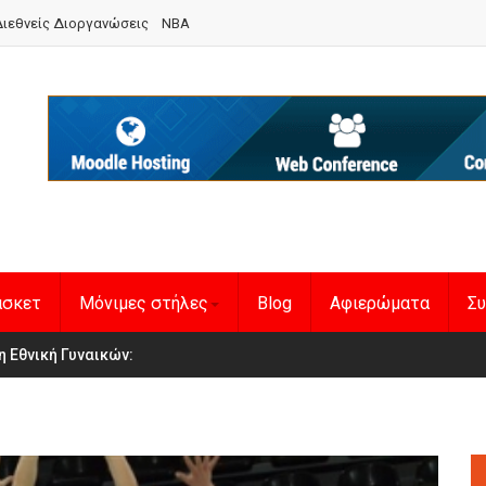
ιεθνείς Διοργανώσεις
NBA
άσκετ
Μόνιμες στήλες
Blog
Αφιερώματα
Συ
en Basketball League 1
η Εθνική Γυναικών
: