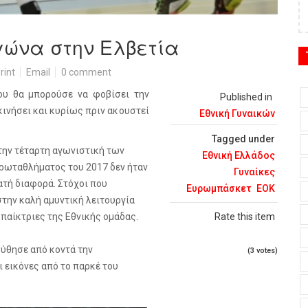
αγώνα στην Ελβετία
rint
Email
0 comment
ου θα μπορούσε να φοβίσει την
Published in
κινήσει και κυρίως πριν ακουστεί
Εθνική Γυναικών
Tagged under
την τέταρτη αγωνιστική των
Εθνική Ελλάδος
ρωταθλήματος του 2017 δεν ήταν
Γυναίκες
ατή διαφορά. Στόχοι που
Ευρωμπάσκετ
ΕΟΚ
στην καλή αμυντική λειτουργία
ι παίκτριες της Εθνικής ομάδας.
Rate this item
ούθησε από κοντά την
(3 votes)
 εικόνες από το παρκέ του