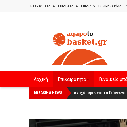
Basket League
EuroLeague
EuroCup
Εθνική Ομάδα
Δ
Αρχική
Επικαιρότητα
Γυναικείο μπ
Οι Πάνθηρες Καβάλας στην Wom
Αναχώρησε για τα Γιάννενα 
BREAKING NEWS