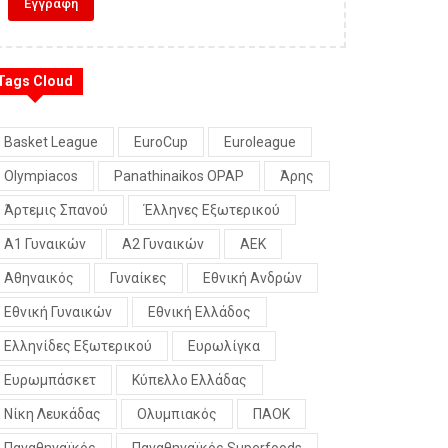
Tags Cloud
Basket League
EuroCup
Euroleague
Olympiacos
Panathinaikos OPAP
Άρης
Άρτεμις Σπανού
Έλληνες Εξωτερικού
Α1 Γυναικών
Α2 Γυναικών
ΑΕΚ
Αθηναικός
Γυναίκες
Εθνική Ανδρών
Εθνική Γυναικών
Εθνική Ελλάδος
Ελληνίδες Εξωτερικού
Ευρωλίγκα
Ευρωμπάσκετ
Κύπελλο Ελλάδας
Νίκη Λευκάδας
Ολυμπιακός
ΠΑΟΚ