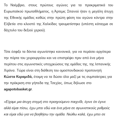
Το Νοέμβριο, στους πρώτους αγώνες για τα προκριματικά του
Ευρωπαϊκού πρωταθλήματος, η Άρτεμις Σπανού ήταν η μεγάλη άτυχη
της Εθνικής ομάδας καθώς στην πρώτη φάση του αγώνα κόντρα στην
Ελβετία στο κλειστό της Χαλκίδας τραυματίστηκε (υπέστη κάταγμα σε
δάχτυλο του δεξιού χεριού).
Τότε έσφιξε τα δόντια αγωνίστηκε κανονικά, για να περάσει αργότερα
την πόρτα του χειρουργείου και να επιστρέψει πριν από ένα μήνα
περίπου στις αγωνιστικές υποχρεώσεις της ομάδας της, της Ισπανικής
Χιρόνα. Τώρα είναι στη διάθεση του ομοσπονδιακού προπονητή
Κώστα Κεραμιδά,
έτοιμη να τα δώσει όλα μαζί με τις συμπαίκτριες για
την πρόκριση στα γήπεδα της Τσεχίας, όπως δήλωσε στο
agapotobasket.gr
.
«Είχαμε μια άτυχη στιγμή στο προηγούμενο παιχνίδι, έγινε ότι έγινε
αλλά είμαι πίσω, έχω μπει εδώ και ένα μήνα σε αγωνιστικούς ρυθμούς
και είμαι εδώ για να βοηθήσω την ομάδα. Νιώθω καλά, έχω μπει σε