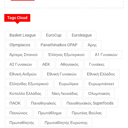
Tags Cloud
Basket League
EuroCup
Euroleague
Olympiacos
Panathinaikos OPAP
Άρης
Άρτεμις Σπανού
Έλληνες Εξωτερικού
Α1 Γυναικών
Α2 Γυναικών
ΑΕΚ
Αθηναικός
Γυναίκες
Εθνική Ανδρών
Εθνική Γυναικών
Εθνική Ελλάδος
Ελληνίδες Εξωτερικού
Ευρωλίγκα
Ευρωμπάσκετ
Κύπελλο Ελλάδας
Νίκη Λευκάδας
Ολυμπιακός
ΠΑΟΚ
Παναθηναϊκός
Παναθηναϊκός Superfoods
Πανιώνιος
Πρωτάθλημα
Πρωτέας Βούλας
Πρωταθλητής
Πρωταθλητής Ευρώπης