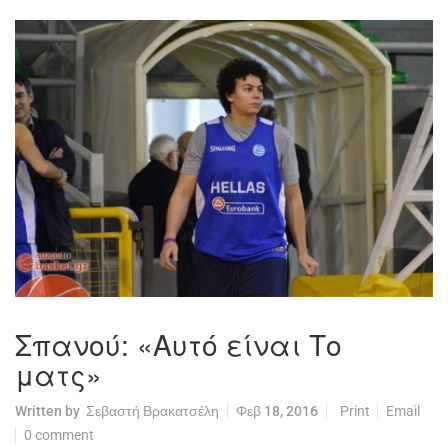
Σπανού: «Αυτό είναι Το
ματς»
Written by
Σεβαστή Βρακατσέλη
Φεβ 18, 2016
Print
Email
0 comment