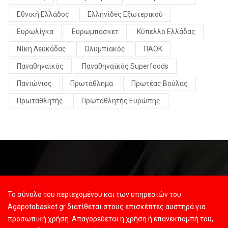
Εθνική Ελλάδος
Ελληνίδες Εξωτερικού
Ευρωλίγκα
Ευρωμπάσκετ
Κύπελλο Ελλάδας
Νίκη Λευκάδας
Ολυμπιακός
ΠΑΟΚ
Παναθηναϊκός
Παναθηναϊκός Superfoods
Πανιώνιος
Πρωτάθλημα
Πρωτέας Βούλας
Πρωταθλητής
Πρωταθλητής Ευρώπης
Το σύνολο του περιεχομένου και των υπηρεσιών του
Agapotobasket.gr διατίθεται στους επισκέπτες αυστηρά για
προσωπική χρήση. Απαγορεύεται η χρήση ή επανεκπομπή του,