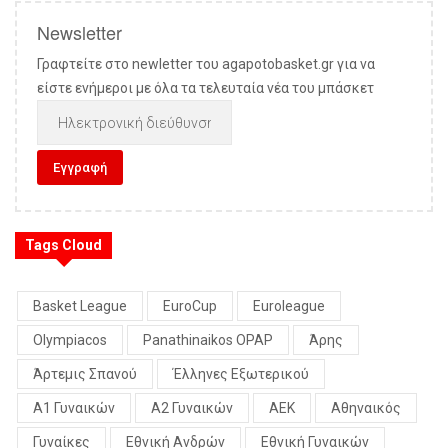
Newsletter
Γραφτείτε στο newletter του agapotobasket.gr για να
είστε ενήμεροι με όλα τα τελευταία νέα του μπάσκετ
Tags Cloud
Basket League
EuroCup
Euroleague
Olympiacos
Panathinaikos OPAP
Άρης
Άρτεμις Σπανού
Έλληνες Εξωτερικού
Α1 Γυναικών
Α2 Γυναικών
ΑΕΚ
Αθηναικός
Γυναίκες
Εθνική Ανδρών
Εθνική Γυναικών