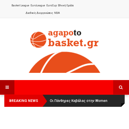
Basket League
EuroLeague
EuroCup
Εθνική Ομάδα
Διεθνείς Διοργανώσεις
NBA
BREAKING NEWS
Οι Πάνθηρες Καβάλας στην Women
Αναχώρησε για τα Γιάννενα η Εθνική
Basketball League 1
Γυναικών
: