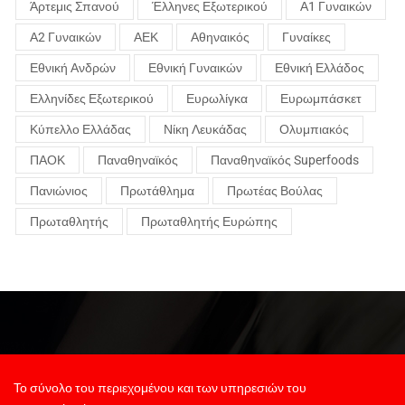
Άρτεμις Σπανού
Έλληνες Εξωτερικού
Α1 Γυναικών
Α2 Γυναικών
ΑΕΚ
Αθηναικός
Γυναίκες
Εθνική Ανδρών
Εθνική Γυναικών
Εθνική Ελλάδος
Ελληνίδες Εξωτερικού
Ευρωλίγκα
Ευρωμπάσκετ
Κύπελλο Ελλάδας
Νίκη Λευκάδας
Ολυμπιακός
ΠΑΟΚ
Παναθηναϊκός
Παναθηναϊκός Superfoods
Πανιώνιος
Πρωτάθλημα
Πρωτέας Βούλας
Πρωταθλητής
Πρωταθλητής Ευρώπης
Το σύνολο του περιεχομένου και των υπηρεσιών του