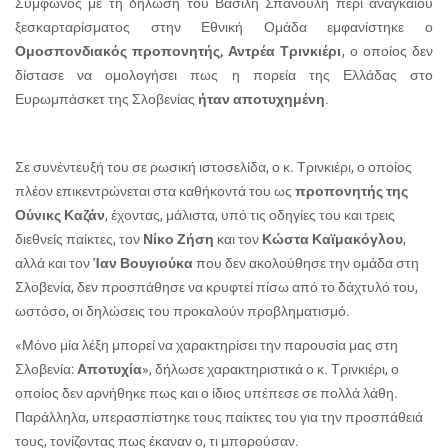
Σύμφωνος με τη δήλωση του Βασίλη Σπανούλη περί αναγκαίου
ξεσκαρταρίσματος στην Εθνική Ομάδα εμφανίστηκε ο
Ομοσπονδιακός προπονητής, Αντρέα Τρινκιέρι
, ο οποίος δεν
δίστασε να ομολογήσει πως η πορεία της Ελλάδας στο
Ευρωμπάσκετ της Σλοβενίας
ήταν αποτυχημένη
.
Σε συνέντευξή του σε ρωσική ιστοσελίδα, ο κ. Τρινκιέρι, ο οποίος
πλέον επικεντρώνεται στα καθήκοντά του ως
προπονητής της
Ούνικς Καζάν
, έχοντας, μάλιστα, υπό τις οδηγίες του και τρεις
διεθνείς παίκτες, τον
Νίκο Ζήση
και τον
Κώστα Καϊμακόγλου
,
αλλά και τον
Ίαν Βουγιούκα
που δεν ακολούθησε την ομάδα στη
Σλοβενία, δεν προσπάθησε να κρυφτεί πίσω από το δάχτυλό του,
ωστόσο, οι δηλώσεις του προκαλούν προβληματισμό.
«Μόνο μία λέξη μπορεί να χαρακτηρίσει την παρουσία μας στη
Σλοβενία:
Αποτυχία
», δήλωσε χαρακτηριστικά ο κ. Τρινκιέρι, ο
οποίος δεν αρνήθηκε πως και ο ίδιος υπέπεσε σε πολλά λάθη.
Παράλληλα, υπερασπίστηκε τους παίκτες του για την προσπάθειά
τους, τονίζοντας πως έκαναν ο, τι μπορούσαν.