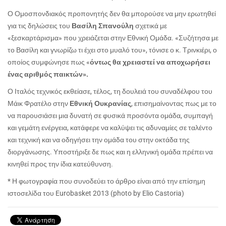
Ο Ομοσπονδιακός προπονητής δεν θα μπορούσε να μην ερωτηθεί
για τις δηλώσεις του
Βασίλη Σπανούλη
σχετικά με
«ξεσκαρτάρισμα» που χρειάζεται στην Εθνική Ομάδα. «Συζήτησα με
το Βασίλη και γνωρίζω τι έχει στο μυαλό του», τόνισε ο κ. Τρινκιέρι, ο
οποίος συμφώνησε πως «
όντως θα χρειαστεί να αποχωρήσει
ένας αριθμός παικτών».
Ο Ιταλός τεχνικός εκθείασε, τέλος, τη δουλειά του συναδέλφου του
Μάικ Φρατέλο στην
Εθνική Ουκρανίας
, επισημαίνοντας πως με το
να παρουσιάσει μια δυνατή σε φυσικά προσόντα ομάδα, συμπαγή
και γεμάτη ενέργεια, κατάφερε να καλύψει τις αδυναμίες σε ταλέντο
και τεχνική και να οδηγήσει την ομάδα του στην οκτάδα της
διοργάνωσης. Υποστήριξε δε πως και η ελληνική ομάδα πρέπει να
κινηθεί προς την ίδια κατεύθυνση.
* Η φωτογραφία που συνοδεύει το άρθρο είναι από την επίσημη
ιστοσελίδα του Eurobasket 2013 (photo by Elio Castoria)