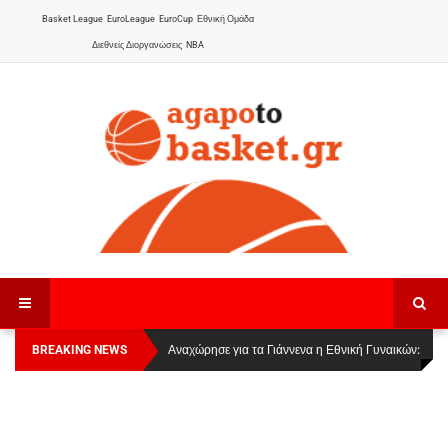
Basket League
EuroLeague
EuroCup
Εθνική Ομάδα
Διεθνείς Διοργανώσεις
NBA
BREAKING NEWS
Οι Πάνθηρες Καβάλας στην Women Basketball
Αναχώρησε για τα Γιάννενα η Εθνική Γυναικών
:
League 1