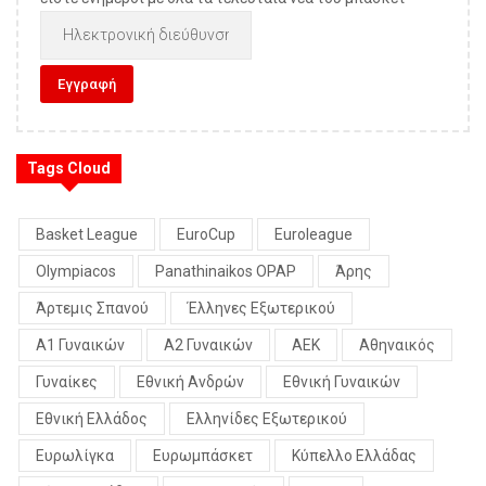
Tags Cloud
Basket League
EuroCup
Euroleague
Olympiacos
Panathinaikos OPAP
Άρης
Άρτεμις Σπανού
Έλληνες Εξωτερικού
Α1 Γυναικών
Α2 Γυναικών
ΑΕΚ
Αθηναικός
Γυναίκες
Εθνική Ανδρών
Εθνική Γυναικών
Εθνική Ελλάδος
Ελληνίδες Εξωτερικού
Ευρωλίγκα
Ευρωμπάσκετ
Κύπελλο Ελλάδας