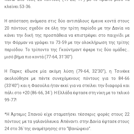
κλείνει 53-36.
Η απόσταση ανάμεσα στις δύο αντιπάλους έμεινε κοντά στους
20 πόντους σχεδόν σε όλη την τρίτη περίοδο με την Δανία να
κάνει την δική της προσπάθεια να επιστρέψει στο παιχνίδι με
την Φόρμαν να γράφει το 73-59 με την ολοκλήρωση της τρίτης
περιόδου. Το τρίποντο της Γκούντμαντ έφερε τις δύο ομάδες…
μισό βήμα πιο κοντά (77-64, 31’30”).
Η Παρκς έδωσε μία ακόμη λύση (79-64, 32’30”), η Τσινέκε
ακολούθησε με πέντε συνεχόμενους πόντους για το 84-66
(33’40”) και η Φασούλα ήταν εκεί για να στείλει την διαφορά και
πάλι στο +20 (86-66, 34΄). Η Ελλάδα έφτασε στη νίκη με το τελικό
99-77!
*Η Άρτεμις Σπανού είχε σταματήσει τέσσερις φορές στους 22
πόντους με τα γαλανόλευκα. Απέναντι στην Δανία έφτασε στους
24 στο 36΄της αναμέτρησης στο “Ιβανώφειο”.