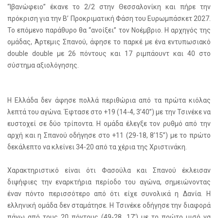
“Ιβανώφειο” έκανε το 2/2 στην Θεσσαλονίκη και πήρε την
πρόκριση για την Β’ Προκριματική Φάση του Ευρωμπάσκετ 2027.
Το επόμενο παράθυρο θα “ανοίξει” τον Νοέμβριο. Η αρχηγός της
ομάδας, Άρτεμις Σπανού, άφησε το παρκέ με ένα εντυπωσιακό
double double με 26 πόντους και 17 ριμπάουντ και 40 στο
σύστημα αξιολόγησης.
Η Ελλάδα δεν άφησε πολλά περιθώρια από τα πρώτα κιόλας
λεπτά του αγώνα. Έφτασε στο +19 (14-4, 3’40’’) με την Τσινέκε να
ευστοχεί σε δύο τρίποντα. Η ομάδα έλεγξε τον ρυθμό από την
αρχή και η Σπανού οδήγησε στο +11 (29-18, 8’15’’) με το πρώτο
δεκάλεπτο να κλείνει 34-20 από τα χέρια της Χριστινάκη.
Χαρακτηριστικό είναι ότι Φασούλα και Σπανού έκλεισαν
διψήφιες την εναρκτήρια περίοδο του αγώνα, σημειώνοντας
έναν πόντο περισσότερο από ότι είχε συνολικά η Δανία. Η
ελληνική ομάδα δεν σταμάτησε. Η Τσινέκε οδήγησε την διαφορά
πάνω από τους 20 πόντους (49-28, 17’) με το πρώτο μισό να