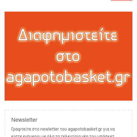
Newsletter
Γραφτείτε στο newletter του agapotobasket.gr για να
είστε ενήμεροι με όλα τα τελευταία νέα του μπάσκετ