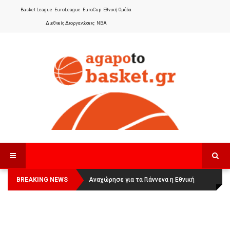
Basket League
EuroLeague
EuroCup
Εθνική Ομάδα
Διεθνείς Διοργανώσεις
NBA
BREAKING NEWS
Οι Πάνθηρες Καβάλας στην Women
Αναχώρησε για τα Γιάννενα η Εθνική
Basketball League 1
Γυναικών
: