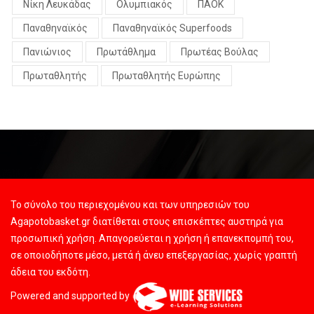
Νίκη Λευκάδας
Ολυμπιακός
ΠΑΟΚ
Παναθηναϊκός
Παναθηναϊκός Superfoods
Πανιώνιος
Πρωτάθλημα
Πρωτέας Βούλας
Πρωταθλητής
Πρωταθλητής Ευρώπης
Το σύνολο του περιεχομένου και των υπηρεσιών του
Agapotobasket.gr διατίθεται στους επισκέπτες αυστηρά για
προσωπική χρήση. Απαγορεύεται η χρήση ή επανεκπομπή του,
σε οποιοδήποτε μέσο, μετά ή άνευ επεξεργασίας, χωρίς γραπτή
άδεια του εκδότη.
Powered and supported by