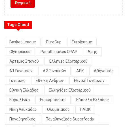
Tags Cloud
Basket League
EuroCup
Euroleague
Olympiacos
Panathinaikos OPAP
Άρης
Άρτεμις Σπανού
Έλληνες Εξωτερικού
Α1 Γυναικών
Α2 Γυναικών
ΑΕΚ
Αθηναικός
Γυναίκες
Εθνική Ανδρών
Εθνική Γυναικών
Εθνική Ελλάδος
Ελληνίδες Εξωτερικού
Ευρωλίγκα
Ευρωμπάσκετ
Κύπελλο Ελλάδας
Νίκη Λευκάδας
Ολυμπιακός
ΠΑΟΚ
Παναθηναϊκός
Παναθηναϊκός Superfoods