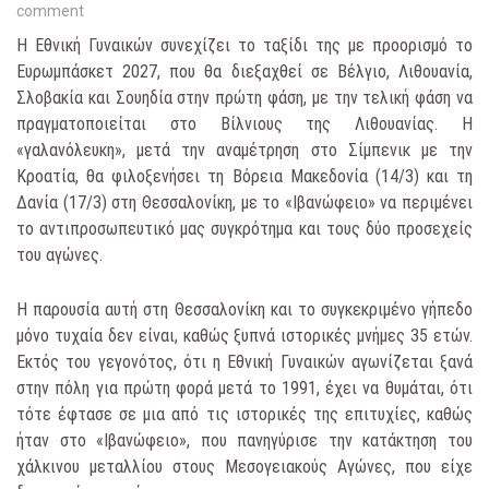
comment
Η Εθνική Γυναικών συνεχίζει το ταξίδι της με προορισμό το
Ευρωμπάσκετ 2027, που θα διεξαχθεί σε Βέλγιο, Λιθουανία,
Σλοβακία και Σουηδία στην πρώτη φάση, με την τελική φάση να
πραγματοποιείται στο Βίλνιους της Λιθουανίας. Η
«γαλανόλευκη», μετά την αναμέτρηση στο Σίμπενικ με την
Κροατία, θα φιλοξενήσει τη Βόρεια Μακεδονία (14/3) και τη
Δανία (17/3) στη Θεσσαλονίκη, με το «Ιβανώφειο» να περιμένει
το αντιπροσωπευτικό μας συγκρότημα και τους δύο προσεχείς
του αγώνες.
Η παρουσία αυτή στη Θεσσαλονίκη και το συγκεκριμένο γήπεδο
μόνο τυχαία δεν είναι, καθώς ξυπνά ιστορικές μνήμες 35 ετών.
Εκτός του γεγονότος, ότι η Εθνική Γυναικών αγωνίζεται ξανά
στην πόλη για πρώτη φορά μετά το 1991, έχει να θυμάται, ότι
τότε έφτασε σε μια από τις ιστορικές της επιτυχίες, καθώς
ήταν στο «Ιβανώφειο», που πανηγύρισε την κατάκτηση του
χάλκινου μεταλλίου στους Μεσογειακούς Αγώνες, που είχε