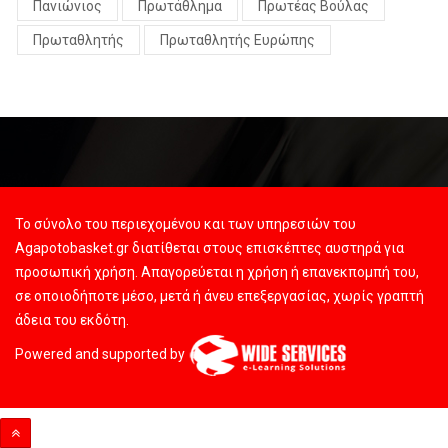
Πανιώνιος
Πρωτάθλημα
Πρωτέας Βούλας
Πρωταθλητής
Πρωταθλητής Ευρώπης
Το σύνολο του περιεχομένου και των υπηρεσιών του
Agapotobasket.gr διατίθεται στους επισκέπτες αυστηρά για
προσωπική χρήση. Απαγορεύεται η χρήση ή επανεκπομπή του,
σε οποιοδήποτε μέσο, μετά ή άνευ επεξεργασίας, χωρίς γραπτή
άδεια του εκδότη.
Powered and supported by