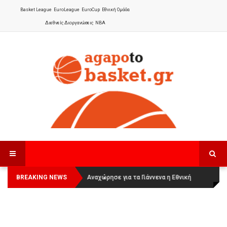
Basket League
EuroLeague
EuroCup
Εθνική Ομάδα
Διεθνείς Διοργανώσεις
NBA
BREAKING NEWS
Οι Πάνθηρες Καβάλας στην Women
Αναχώρησε για τα Γιάννενα η Εθνική
Basketball League 1
Γυναικών
: