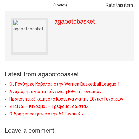
Rate this item
(0 votes)
agapotobasket
Latest from agapotobasket
Οι Πάνθηρες Καβάλας στην Women Basketball League 1
Αναχώρησε για τα Γιάννενα η Εθνική Γυναικών
Προπονητικό καμπ στα Ιωάννινα για την Εθνική Γυναικών
«Παίζω – Κινούμαι – Τρέφομαι σωστά»
Ο Άρης επέστρεψε στην Α1 Γυναικών
Leave a comment