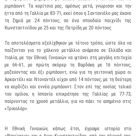
ριμπάουντ. Τα κορίτσια μας, αμέσως μετά, γνώρισαν και την
ήττα από τη Γαλλία με 83-71, εκεί όπου η Σαντανιέλο μας έκανε
τη ζημιά με 24 πόντους, σε ένα σπουδαίο παιχνίδι της
Κωνσταντινίδου με 25 και της Πετρίδη με 20 πόντους.
Τα αποτελέσματα εξελίχθηκαν με τέτοιο τρόπο, ώστε όλα να
παίζονταν για το χάλκινο μετάλλιο ανάμεσα σε Ελλάδα και
Ιταλία, με την Εθνική Γυναικών να φτάνει στη μεγάλη επιτυχία
με 66-61, με πρώτη σκόρερ τη Βαρδάκη με 16 πόντους,
μαζεύοντας και έξι ριμπάουντ, ενώ για τη γειτονική χώρα οι
Αρκαντέλι και Ντοναντέλ είχαν από 14 πόντους, με τη δεύτερη
να κερδίζει και εννέα ριμπάουντ. Στον επί της ουσίας τελικό
του ομίλου, η Ισπανία επικράτησε της Γαλλίας με 77-73,
παίρνοντας το χρυσό μετάλλιο, για να πάει το ασημένιο στις
«Τρικολόρ».
Η Εθνική Γυναικών, κάπως έτσι, έγραψε ιστορία στο
«Ιβανώφειο» και η Αννυ Κωνσταντινίδου, από την πλευρά της,