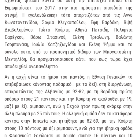
έχοντας φτάσει κοντά σε αυτή την επιτυχία ειδικά στο
Ευρωμπάσκετ του 2017, στην πιο πρόσφατη σπουδαία της
στιγμή. Η «γαλανόλευκη» τότε απαρτιζόταν από τις Αννυ
Κωνσταντινίδου, Σοφία Κλιγκοπούλου, Εφη Βαρδάκη, Βιβή
Διαβολεμένου, Γιώτα Κούρτη, Αθηνά Πετρίδη, Πολύμνια
Σαρέγκου, Βάσω Στασινού, Ελένη Τριαλώνη, Βαλάντη
Τσομπανάκη, Ιουλία Χατζηζωγίδου και Ελένη Ψήμμα και το
σύνολο αυτό, υπό το προπονητικό δίδυμο των Μπογατσιώτη-
Μεντηλίδη, θα πραγματοποιούσε κάτι, που έως τώρα έχει
αποδειχθεί ανεπανάληπτο.
Αν η αρχή είναι το ήμισυ του παντός, η Εθνική Γυναικών το
επιβεβαίωσε κάνοντας ποδαρικό… με το δεξί στη διοργάνωση,
επικρατώντας της Αλβανίας με 92-82, με τη Βαρδάκη πρώτη
σκόρερ στους 21 πόντους και την Κούρτη να ακολουθεί με 19,
μαζί με έξι ριμπάουντ, ενώ η Σεχού ήταν πρώτη σκόρερ στην
άλλη πλευρά με 25 πόντους. Η ελληνική ομάδα δεν τα κατάφερε
κόντρα στην Ισπανία και ηττήθηκε με 82-69, με την Κούρτη
στους 13 πόντους με έξι ριμπάουντ, ενώ για την ιβηρική ομάδα
η Φεραγκούτ ξεχώρισε με double double 16 πόντων και 10