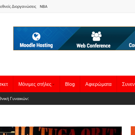
ιεθνείς Διοργανώσεις
NBA
σκετ
Μόνιμες στήλες
Blog
Αφιερώματα
Συνεν
 Basketball League 1
θνική Γυναικών
: