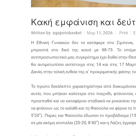
Κακή εμφάνιση και δεύτ
Written by
agapotobasket
Μαρ 11, 2026
Print
E
Η Εθνική Γυναικών δεν τα κατάφερε στο Σίμπενικ,
μπροστά στο δικό της κοινό με 98-73. Το επόμ
αντιπροσωπευτικό μας συγκρότημα έχει δοθεί στην Θεσ
θα αντιμετωπίσει αντίστοιχα στις 14 και στις 17 Μαρ
Δανία, στην τελική ευθεία της α’ προκριματικής φάσης
Το πρώτο δεκάλεπτο χαρακτηρίστηκε από διακυμάνσεις
αυτές που μπήκαν καλύτερα στο παιχνίδι, φτάνοντας σ
προσπαθεί και να καταφέρνει σταδιακά να ροκανίσει τη
να φτάνουν ως το καλάθι και τη Φασούλα να φέρνει το πα
5’20’’). Παρκς και Φασούλα έδωσαν το προβάδισμα (15-
σε μία ακόμη ισοπαλία (20-20, 8’40’’) και η Λάζιτς έγρα