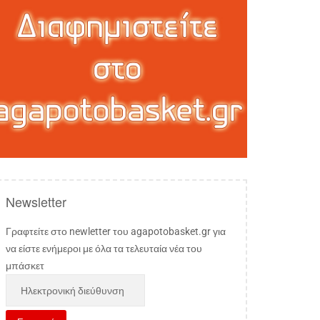
Newsletter
Γραφτείτε στο newletter του agapotobasket.gr για
να είστε ενήμεροι με όλα τα τελευταία νέα του
μπάσκετ