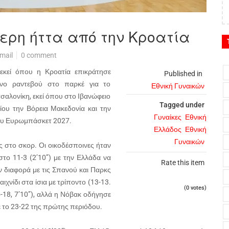
ερη ήττα από την Κροατία
mail
0 comment
 εκεί όπου η Κροατία επικράτησε
Published in
ενο ραντεβού στο παρκέ για το
Εθνική Γυναικών
σαλονίκη, εκεί όπου στο Ιβανώφειο
Tagged under
τίου την Βόρεια Μακεδονία και την
Γυναίκες
Εθνική
 του Ευρωμπάσκετ 2027.
Ελλάδος
Εθνική
Γυναικών
 στο σκορ. Οι οικοδέσποινες ήταν
το 11-3 (2’10’’) με την Ελλάδα να
Rate this item
ν διαφορά με τις Σπανού και Παρκς
ιχνίδι στα ίσια με τρίποντο (13-13.
(0 votes)
18, 7’10’’), αλλά η Νόβακ οδήγησε
ψε το 23-22 της πρώτης περιόδου.