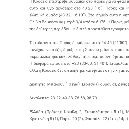
Η Κροατία επέστρεψε δυναμικά στο παρκέ για να φτάσει 
αυτό και λίγο αργότερα στο 43-28 (16′). Παρκς και
ελληνική ομάδα (43-32, 16’10”). Στο σημείο αυτό η γ
Ολίβια Βουκόσα να μετρά 3/4 από τα 6μ75. Η Παρκς μεί
της δεύτερης περιόδου με διπλή προσπάθεια έγραψε το 4
Το τρίποντο της Παρκς διαμόρφωσε το 54-45 (21’50”) μ
συνέχισε να πιέζει, έτρεξε και η Σπανού μείωσε στους 
Εκμεταλλεύτηκε κάθε λάθος, πήρε ριμπάουντ, έφτασε και
Η διαφορά έφτασε στο +23 (83-60, 31’40”), Σταμολάμ
αλλά η Κροατία δεν απειλήθηκε και έφτασε στη νίκη με το
Διαιτητές: Μπαλούν (Τσεχία), Στόιτσα (Ρουμανία), Ζένις
Δεκάλεπτα: 23-22, 49-38, 76-58, 98-73
Ελλάδα (Πρέκας): Κριμίλη 2, Σταμολάμπρου 5 (1), 
Χριστινάκη 8 (1), Παρκς 20 (2), Φασούλα 22 (2τρ., 14ρ.)