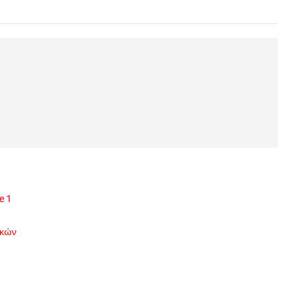
e 1
ικών