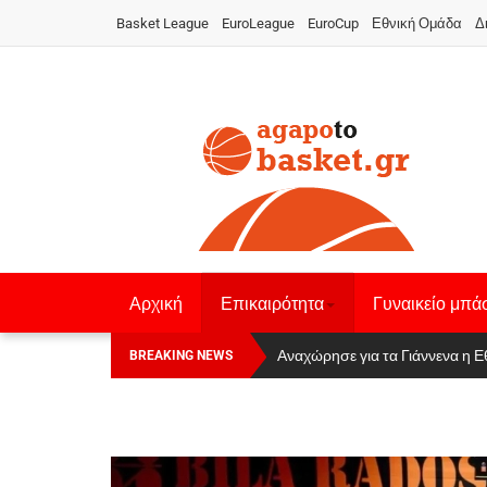
Basket League
EuroLeague
EuroCup
Εθνική Ομάδα
Δ
Αρχική
Επικαιρότητα
Γυναικείο μπά
Οι Πάνθηρες Καβάλας στην Women
Αναχώρησε για τα Γιάννενα η Ε
BREAKING NEWS