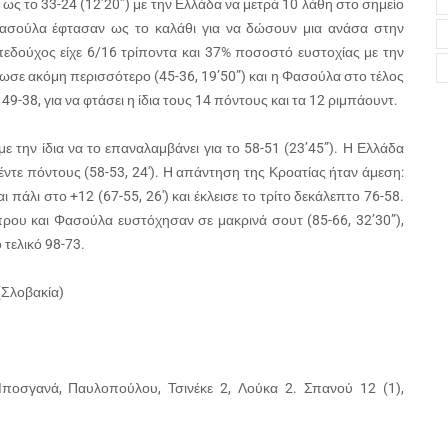
ως το 33-24 (12’20”) με την Ελλάδα να μετρά 10 λάθη στο σημείο
 Φασούλα έφτασαν ως το καλάθι για να δώσουν μια ανάσα στην
ηπεδούχος είχε 6/16 τρίποντα και 37% ποσοστό ευστοχίας με την
ωσε ακόμη περισσότερο (45-36, 19’50”) και η Φασούλα στο τέλος
9-38, για να φτάσει η ίδια τους 14 πόντους και τα 12 ριμπάουντ.
ε την ίδια να το επαναλαμβάνει για το 58-51 (23’45”). Η Ελλάδα
πέντε πόντους (58-53, 24′). Η απάντηση της Κροατίας ήταν άμεση:
 πάλι στο +12 (67-55, 26′) και έκλεισε το τρίτο δεκάλεπτο 76-58.
πρου και Φασούλα ευστόχησαν σε μακρινά σουτ (85-66, 32’30”),
 τελικό 98-73.
 (Σλοβακία)
Μποσγανά, Παυλοπούλου, Τσινέκε 2, Λούκα 2. Σπανού 12 (1),