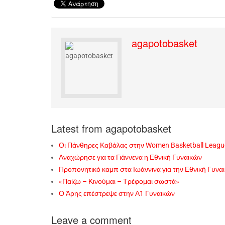
agapotobasket
Latest from agapotobasket
Οι Πάνθηρες Καβάλας στην Women Basketball Leagu
Αναχώρησε για τα Γιάννενα η Εθνική Γυναικών
Προπονητικό καμπ στα Ιωάννινα για την Εθνική Γυνα
«Παίζω – Κινούμαι – Τρέφομαι σωστά»
Ο Άρης επέστρεψε στην Α1 Γυναικών
Leave a comment