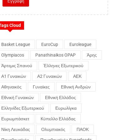
Tags Cloud
Basket League
EuroCup
Euroleague
Olympiacos
Panathinaikos OPAP
Άρης
Άρτεμις Σπανού
Έλληνες Εξωτερικού
Α1 Γυναικών
Α2 Γυναικών
ΑΕΚ
Αθηναικός
Γυναίκες
Εθνική Ανδρών
Εθνική Γυναικών
Εθνική Ελλάδος
Ελληνίδες Εξωτερικού
Ευρωλίγκα
Ευρωμπάσκετ
Κύπελλο Ελλάδας
Νίκη Λευκάδας
Ολυμπιακός
ΠΑΟΚ