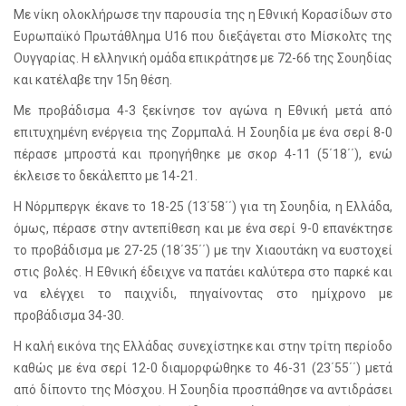
Με νίκη ολοκλήρωσε την παρουσία της η Εθνική Κορασίδων στο
Ευρωπαϊκό Πρωτάθλημα U16 που διεξάγεται στο Μίσκολτς της
Ουγγαρίας. Η ελληνική ομάδα επικράτησε με 72-66 της Σουηδίας
και κατέλαβε την 15η θέση.
Με προβάδισμα 4-3 ξεκίνησε τον αγώνα η Εθνική μετά από
επιτυχημένη ενέργεια της Ζορμπαλά. Η Σουηδία με ένα σερί 8-0
πέρασε μπροστά και προηγήθηκε με σκορ 4-11 (5΄18΄΄), ενώ
έκλεισε το δεκάλεπτο με 14-21.
Η Νόρμπεργκ έκανε το 18-25 (13΄58΄΄) για τη Σουηδία, η Ελλάδα,
όμως, πέρασε στην αντεπίθεση και με ένα σερί 9-0 επανέκτησε
το προβάδισμα με 27-25 (18΄35΄΄) με την Χιαουτάκη να ευστοχεί
στις βολές. Η Εθνική έδειχνε να πατάει καλύτερα στο παρκέ και
να ελέγχει το παιχνίδι, πηγαίνοντας στο ημίχρονο με
προβάδισμα 34-30.
Η καλή εικόνα της Ελλάδας συνεχίστηκε και στην τρίτη περίοδο
καθώς με ένα σερί 12-0 διαμορφώθηκε το 46-31 (23΄55΄΄) μετά
από δίποντο της Μόσχου. Η Σουηδία προσπάθησε να αντιδράσει