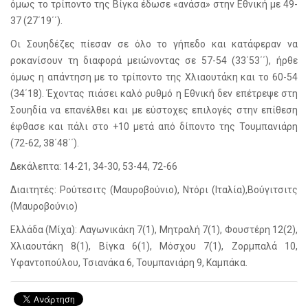
όμως το τρίποντο της Βίγκα έδωσε «ανάσα» στην Εθνική με 49-
37 (27΄19΄΄).
Οι Σουηδέζες πίεσαν σε όλο το γήπεδο και κατάφεραν να
ροκανίσουν τη διαφορά μειώνοντας σε 57-54 (33΄53΄΄), ήρθε
όμως η απάντηση με το τρίποντο της Χλιαουτάκη και το 60-54
(34΄18). Έχοντας πιάσει καλό ρυθμό η Εθνική δεν επέτρεψε στη
Σουηδία να επανέλθει και με εύστοχες επιλογές στην επίθεση
έφθασε και πάλι στο +10 μετά από δίποντο της Τουμπανιάρη
(72-62, 38΄48΄΄).
Δεκάλεπτα: 14-21, 34-30, 53-44, 72-66
Διαιτητές: Ρούτεσιτς (Μαυροβούνιο), Ντόρι (Ιταλία),Βούγιτσιτς
(Μαυροβούνιο)
Ελλάδα (Μίχα): Λαγωνικάκη 7(1), Μητραλή 7(1), Φουστέρη 12(2),
Χλιαουτάκη 8(1), Βίγκα 6(1), Μόσχου 7(1), Ζορμπαλά 10,
Υφαντοπούλου, Τσιανάκα 6, Τουμπανιάρη 9, Καμπάκα.