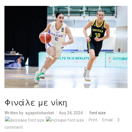
Φινάλε με νίκη
Written by
agapotobasket
Αυγ 24, 2024
font size
Print
Email
0
comment