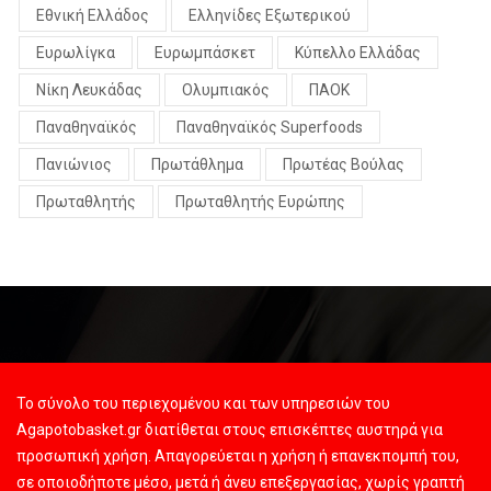
Εθνική Ελλάδος
Ελληνίδες Εξωτερικού
Ευρωλίγκα
Ευρωμπάσκετ
Κύπελλο Ελλάδας
Νίκη Λευκάδας
Ολυμπιακός
ΠΑΟΚ
Παναθηναϊκός
Παναθηναϊκός Superfoods
Πανιώνιος
Πρωτάθλημα
Πρωτέας Βούλας
Πρωταθλητής
Πρωταθλητής Ευρώπης
Το σύνολο του περιεχομένου και των υπηρεσιών του
Agapotobasket.gr διατίθεται στους επισκέπτες αυστηρά για
προσωπική χρήση. Απαγορεύεται η χρήση ή επανεκπομπή του,
σε οποιοδήποτε μέσο, μετά ή άνευ επεξεργασίας, χωρίς γραπτή