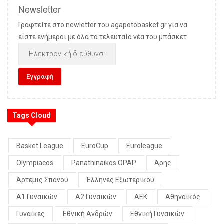
Newsletter
Γραφτείτε στο newletter του agapotobasket.gr για να
είστε ενήμεροι με όλα τα τελευταία νέα του μπάσκετ
Tags Cloud
Basket League
EuroCup
Euroleague
Olympiacos
Panathinaikos OPAP
Άρης
Άρτεμις Σπανού
Έλληνες Εξωτερικού
Α1 Γυναικών
Α2 Γυναικών
ΑΕΚ
Αθηναικός
Γυναίκες
Εθνική Ανδρών
Εθνική Γυναικών