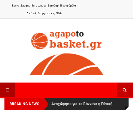
Basket League
EuroLeague
EuroCup
Εθνική Ομάδα
Διεθνείς Διοργανώσεις
NBA
BREAKING NEWS
Οι Πάνθηρες Καβάλας στην Women
Αναχώρησε για τα Γιάννενα η Εθνική
Basketball League 1
Γυναικών
: