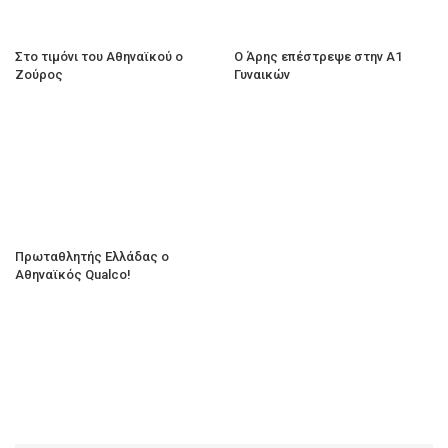
Στο τιμόνι του Αθηναϊκού ο
Ο Άρης επέστρεψε στην Α1
Ζούρος
Γυναικών
Πρωταθλητής Ελλάδας ο
Αθηναϊκός Qualco!