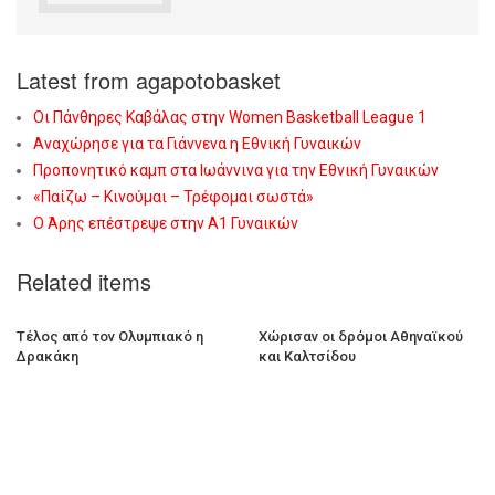
Latest from agapotobasket
Οι Πάνθηρες Καβάλας στην Women Basketball League 1
Αναχώρησε για τα Γιάννενα η Εθνική Γυναικών
Προπονητικό καμπ στα Ιωάννινα για την Εθνική Γυναικών
«Παίζω – Κινούμαι – Τρέφομαι σωστά»
Ο Άρης επέστρεψε στην Α1 Γυναικών
Related items
Τέλος από τον Ολυμπιακό η
Χώρισαν οι δρόμοι Αθηναϊκού
Δρακάκη
και Καλτσίδου