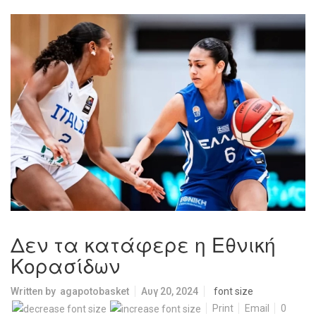
Δεν τα κατάφερε η Εθνική
Κορασίδων
Written by
agapotobasket
Αυγ 20, 2024
font size
Print
Email
0