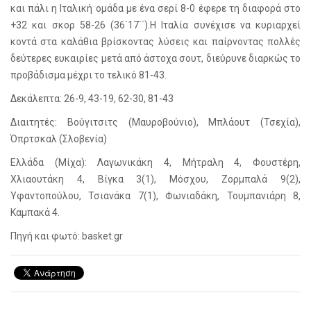
και πάλι η Ιταλική ομάδα με ένα σερί 8-0 έφερε τη διαφορά στο
+32 και σκορ 58-26 (36΄17΄΄).Η Ιταλία συνέχισε να κυριαρχεί
κοντά στα καλάθια βρίσκοντας λύσεις και παίρνοντας πολλές
δεύτερες ευκαιρίες μετά από άστοχα σουτ, διεύρυνε διαρκώς το
προβάδισμα μέχρι το τελικό 81-43.
Δεκάλεπτα: 26-9, 43-19, 62-30, 81-43
Διαιτητές: Βούγιτσιτς (Μαυροβούνιο), Μπλάουτ (Τσεχία),
Όπρτσκαλ (Σλοβενία)
Ελλάδα (Μίχα): Λαγωνικάκη 4, Μήτραλη 4, Φουστέρη,
Χλιαουτάκη 4, Βίγκα 3(1), Μόσχου, Ζορμπαλά 9(2),
Υφαντοπούλου, Τσιανάκα 7(1), Φωνιαδάκη, Τουμπανιάρη 8,
Καμπακά 4.
Πηγή και φωτό: basket.gr