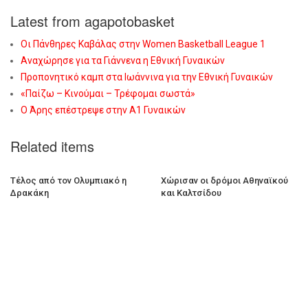
Latest from agapotobasket
Οι Πάνθηρες Καβάλας στην Women Basketball League 1
Αναχώρησε για τα Γιάννενα η Εθνική Γυναικών
Προπονητικό καμπ στα Ιωάννινα για την Εθνική Γυναικών
«Παίζω – Κινούμαι – Τρέφομαι σωστά»
Ο Άρης επέστρεψε στην Α1 Γυναικών
Related items
Τέλος από τον Ολυμπιακό η
Χώρισαν οι δρόμοι Αθηναϊκού
Δρακάκη
και Καλτσίδου