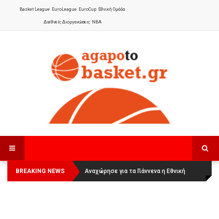
Basket League
EuroLeague
EuroCup
Εθνική Ομάδα
Διεθνείς Διοργανώσεις
NBA
BREAKING NEWS
Οι Πάνθηρες Καβάλας στην Women
Αναχώρησε για τα Γιάννενα η Εθνική
Basketball League 1
Γυναικών
: