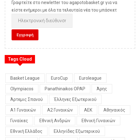
Γραφτείτε στο newletter του agapotobasket.gr για να
είστε ενήμεροι με όλα τα τελευταία νέα του μπάσκετ
Tags Cloud
Basket League
EuroCup
Euroleague
Olympiacos
Panathinaikos OPAP
Άρης
Άρτεμις Σπανού
Έλληνες Εξωτερικού
Α1 Γυναικών
Α2 Γυναικών
ΑΕΚ
Αθηναικός
Γυναίκες
Εθνική Ανδρών
Εθνική Γυναικών
Εθνική Ελλάδος
Ελληνίδες Εξωτερικού