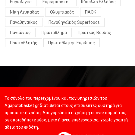
Ευρωλίγκα
Ευρωμπάσκετ
Κύπελλο Ελλάδας
Νίκη Λευκάδας
Ολυμπιακός
ΠΑΟΚ
Παναθηναϊκός
Παναθηναϊκός Superfoods
Πανιώνιος
Πρωτάθλημα
Πρωτέας Βούλας
Πρωταθλητής
Πρωταθλητής Ευρώπης
Το σύνολο του περιεχομένου και των υπηρεσιών του
Agapotobasket.gr διατίθεται στους επισκέπτες αυστηρά για
προσωπική χρήση. Απαγορεύεται η χρήση ή επανεκπομπή του,
σε οποιοδήποτε μέσο, μετά ή άνευ επεξεργασίας, χωρίς γραπτή
άδεια του εκδότη.