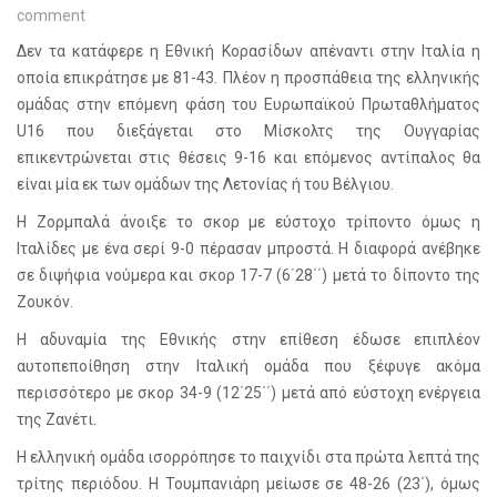
comment
Δεν τα κατάφερε η Εθνική Κορασίδων απέναντι στην Ιταλία η
οποία επικράτησε με 81-43. Πλέον η προσπάθεια της ελληνικής
ομάδας στην επόμενη φάση του Ευρωπαϊκού Πρωταθλήματος
U16 που διεξάγεται στο Μίσκολτς της Ουγγαρίας
επικεντρώνεται στις θέσεις 9-16 και επόμενος αντίπαλος θα
είναι μία εκ των ομάδων της Λετονίας ή του Βέλγιου.
Η Ζορμπαλά άνοιξε το σκορ με εύστοχο τρίποντο όμως η
Ιταλίδες με ένα σερί 9-0 πέρασαν μπροστά. Η διαφορά ανέβηκε
σε διψήφια νούμερα και σκορ 17-7 (6΄28΄΄) μετά το δίποντο της
Ζουκόν.
Η αδυναμία της Εθνικής στην επίθεση έδωσε επιπλέον
αυτοπεποίθηση στην Ιταλική ομάδα που ξέφυγε ακόμα
περισσότερο με σκορ 34-9 (12΄25΄΄) μετά από εύστοχη ενέργεια
της Ζανέτι.
Η ελληνική ομάδα ισορρόπησε το παιχνίδι στα πρώτα λεπτά της
τρίτης περιόδου. Η Τουμπανιάρη μείωσε σε 48-26 (23΄), όμως