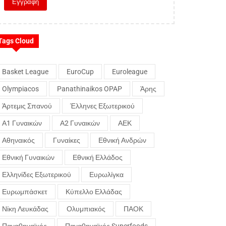
Tags Cloud
Basket League
EuroCup
Euroleague
Olympiacos
Panathinaikos OPAP
Άρης
Άρτεμις Σπανού
Έλληνες Εξωτερικού
Α1 Γυναικών
Α2 Γυναικών
ΑΕΚ
Αθηναικός
Γυναίκες
Εθνική Ανδρών
Εθνική Γυναικών
Εθνική Ελλάδος
Ελληνίδες Εξωτερικού
Ευρωλίγκα
Ευρωμπάσκετ
Κύπελλο Ελλάδας
Νίκη Λευκάδας
Ολυμπιακός
ΠΑΟΚ