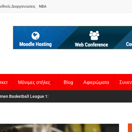
ιεθνείς Διοργανώσεις
NBA
σκετ
Μόνιμες στήλες
Blog
Αφιερώματα
Συνεν
 Basketball League 1
θνική Γυναικών
: