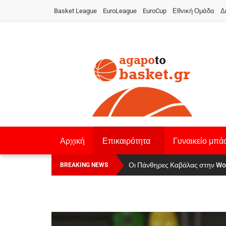
Basket League
EuroLeague
EuroCup
Εθνική Ομάδα
Δ
Αρχική
Επικαιρότητα
Γυναικείο μπά
Οι Πάνθηρες Καβάλας στην Women
Αναχώρησε για τα Γιάννενα η Ε
BREAKING NEWS