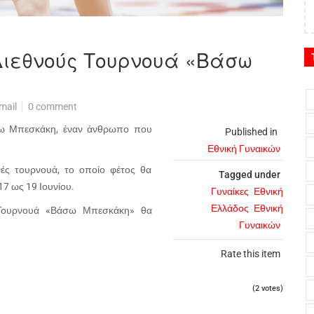
Διεθνούς Τουρνουά «Βάσω
mail
0 comment
σω Μπεσκάκη, έναν άνθρωπο που
Published in
Εθνική Γυναικών
νές τουρνουά, το οποίο φέτος θα
Tagged under
17 ως 19 Ιουνίου.
Γυναίκες
Εθνική
Ελλάδος
Εθνική
 Τουρνουά «Βάσω Μπεσκάκη» θα
Γυναικών
Rate this item
(2 votes)