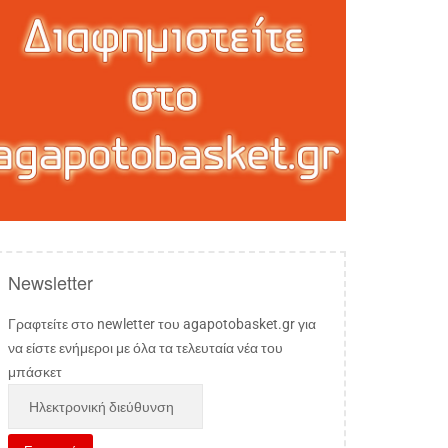
Newsletter
Γραφτείτε στο newletter του agapotobasket.gr για
να είστε ενήμεροι με όλα τα τελευταία νέα του
μπάσκετ