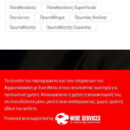
Παναθηναϊκός
Παναθηναϊκός Superfoods
Πανιώνιος
Πρωτάθλημα
Πρωτέας Βούλας
Πρωταθλητής
Πρωταθλητής Ευρώπης
Το σύνολο του περιεχομένου και των υπηρεσιών του
Agapotobasket.gr διατίθεται στους επισκέπτες αυστηρά για
προσωπική χρήση. Απαγορεύεται η χρήση ή επανεκπομπή του,
σε οποιοδήποτε μέσο, μετά ή άνευ επεξεργασίας, χωρίς γραπτή
άδεια του εκδότη.
Powered and supported by