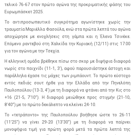
τελικό 76-67 στον πρώτο αγώνα της προκριματικής φάσης του
Ευρωμπάσκετ 2025.
Το αντιπροσωπευτικό συγκρότημα αγωνίστηκε χωρίς την
τραυματία Μαριέλλα Φασούλα, ενώ στα πρώτα λεπτά του αγώνα
αποχώρησε με ενοχλήσεις στη γάμπα και η Έλενα Τσινέκε.
Επόμενο ραντεβού στη Χαλκίδα την Κυριακή (12/11) στις 17.00
για τον αγώνα με την Τσεχία.
Η ελληνική ομάδα βρέθηκε πίσω στο σκορ με διψήφια διαφορά
νωρίς στο παιχνίδι (11-1, 3’), αφού παρουσιάστηκε άστοχη και
παράλληλα έχασε τις μάχες των ριμπάουντ. Το πρώτο εύστοχο
εντός πεδιάς σουτ ήρθε για την Ελλάδα από την Πηνελόπη
Παυλοπούλου (13-3, 4’) με τη διαφορά να φτάνει από την Κις στο
+16 (21-5, 7’10’’). Η διαφορά μειώθηκε προς στιγμήν (21-10,
8’40’’) με το πρώτο δεκάλεπτο να κλείνει 24-10.
Το «τετράποντο» της Παυλοπούλου βοήθησε ώστε το 26-11
(11’25’’) να γίνει 29-20 (13’30’’) με τη διαφορά να παίρνει
μονοψήφια τιμή για πρώτη φορά μετά τα πρώτα λεπτά της