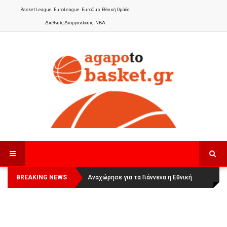
Basket League
EuroLeague
EuroCup
Εθνική Ομάδα
Διεθνείς Διοργανώσεις
NBA
BREAKING NEWS
Οι Πάνθηρες Καβάλας στην Women
Αναχώρησε για τα Γιάννενα η Εθνική
Basketball League 1
Γυναικών
: