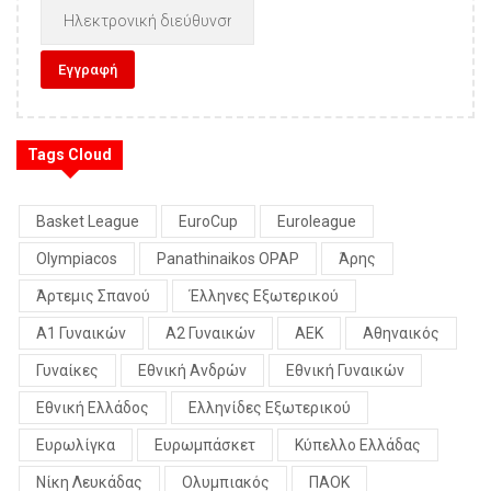
Tags Cloud
Basket League
EuroCup
Euroleague
Olympiacos
Panathinaikos OPAP
Άρης
Άρτεμις Σπανού
Έλληνες Εξωτερικού
Α1 Γυναικών
Α2 Γυναικών
ΑΕΚ
Αθηναικός
Γυναίκες
Εθνική Ανδρών
Εθνική Γυναικών
Εθνική Ελλάδος
Ελληνίδες Εξωτερικού
Ευρωλίγκα
Ευρωμπάσκετ
Κύπελλο Ελλάδας
Νίκη Λευκάδας
Ολυμπιακός
ΠΑΟΚ