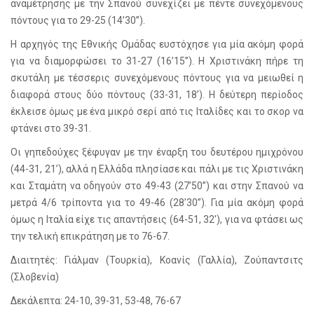
αναμέτρησης με την Σπανού συνεχίζει με πέντε συνεχόμενους
πόντους για το 29-25 (14’30’’).
Η αρχηγός της Εθνικής Ομάδας ευστόχησε για μία ακόμη φορά
για να διαμορφώσει το 31-27 (16’15’’). Η Χριστινάκη πήρε τη
σκυτάλη με τέσσερις συνεχόμενους πόντους για να μειωθεί η
διαφορά στους δύο πόντους (33-31, 18’). Η δεύτερη περίοδος
έκλεισε όμως με ένα μικρό σερί από τις Ιταλίδες και το σκορ να
φτάνει στο 39-31.
Οι γηπεδούχες ξέφυγαν με την έναρξη του δευτέρου ημιχρόνου
(44-31, 21’), αλλά η Ελλάδα πλησίασε και πάλι με τις Χριστινάκη
και Σταμάτη να οδηγούν στο 49-43 (27’50’’) και στην Σπανού να
μετρά 4/6 τρίποντα για το 49-46 (28’30”). Για μία ακόμη φορά
όμως η Ιταλία είχε τις απαντήσεις (64-51, 32′), για να φτάσει ως
την τελική επικράτηση με το 76-67.
Διαιτητές: Γιάλμαν (Τουρκία), Κοανίς (Γαλλία), Ζούπαντσιτς
(Σλοβενία)
Δεκάλεπτα: 24-10, 39-31, 53-48, 76-67