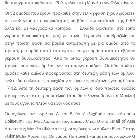
θα πραγματοποιηθεί στις 29 Απριλίου στη Μανίλα των Φιλιππίνων.
Οι 32 ομάδες που έχουν προκριθεί στην τελική φάση έχουν χωριστεί
σε οκτώ γκρουπ δυναμικότητας με βάσει την κατάταξη της FIBA
αλλά και με γεωγραφικά κριτήρια. Η Ελλάδα βρίσκεται στο τρίτο
γκρουπ δυναμικότητας μαζί με Ιταλία, Γερμανία και Βραζιλία και
στην πρώτη φάση θα βρεθεί αντιμέτωπη με μία ομάδα από το
πρώτο, μία ομάδα από το πέμπτο και μία ομάδα από το έβδομο
γκρουπ δυναμικότητας. Από τα οκτώ γκρουπ δυναμικότητας θα
προκύψουν οκτώ όμιλοι των τεσσάρων ομάδων. Οι δύο πρώτες
ομάδες κάθε ομίλου προκρίνονται στη δεύτερη φάση των ομίλων,
ενώ οι δύο τελευταίες συνεχίζουν σε αγώνες κατάταξης για τις θέσεις
17-32. Από τη δεύτερη φάση των ομίλων οι δύο πρώτες ομάδες
προκρίνονται στα προημιτελικά (που θα φιλοξενηθούν στη Μανίλα)
με τους αγώνες πλέον να είναι νοκ άουτ.
Οι αγώνες των ομίλων Α και Β θα διεξαχθούν στο «Araneta
Coliseum» της Μανίλα, αυτοί των ομίλων C και D στο «Mall of Asia
Arena» της Μανίλα (Φιλιππίνες), οι αγώνες των ομίλων Ε και F στην
«Okinawa» Αρένα της Οκινάουα (Ιαπωνία) και αυτοί των ομίλων G