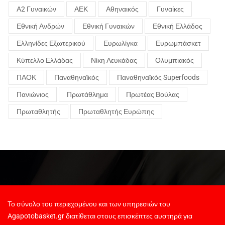
Α2 Γυναικών
ΑΕΚ
Αθηναικός
Γυναίκες
Εθνική Ανδρών
Εθνική Γυναικών
Εθνική Ελλάδος
Ελληνίδες Εξωτερικού
Ευρωλίγκα
Ευρωμπάσκετ
Κύπελλο Ελλάδας
Νίκη Λευκάδας
Ολυμπιακός
ΠΑΟΚ
Παναθηναϊκός
Παναθηναϊκός Superfoods
Πανιώνιος
Πρωτάθλημα
Πρωτέας Βούλας
Πρωταθλητής
Πρωταθλητής Ευρώπης
Το σύνολο του περιεχομένου και των υπηρεσιών του
Agapotobasket.gr διατίθεται στους επισκέπτες αυστηρά για