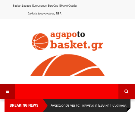
Basket League
EuroLeague
EuroCup
Εθνική Ομάδα
Διεθνείς Διοργανώσεις
NBA
BREAKING NEWS
Οι Πάνθηρες Καβάλας στην Women Basketball
Αναχώρησε για τα Γιάννενα η Εθνική Γυναικών
:
League 1