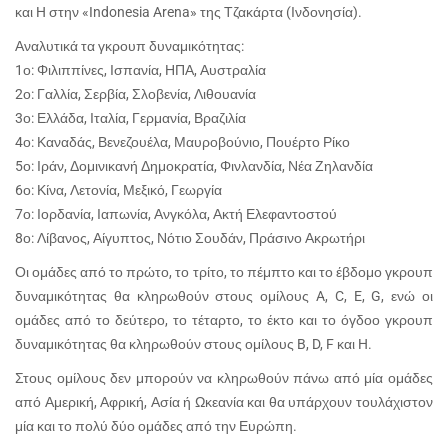
και H στην «Indonesia Arena» της Τζακάρτα (Ινδονησία).
Αναλυτικά τα γκρουπ δυναμικότητας:
1ο: Φιλιππίνες, Ισπανία, ΗΠΑ, Αυστραλία
2ο: Γαλλία, Σερβία, Σλοβενία, Λιθουανία
3ο: Ελλάδα, Ιταλία, Γερμανία, Βραζιλία
4ο: Καναδάς, Βενεζουέλα, Μαυροβούνιο, Πουέρτο Ρίκο
5ο: Ιράν, Δομινικανή Δημοκρατία, Φινλανδία, Νέα Ζηλανδία
6ο: Κίνα, Λετονία, Μεξικό, Γεωργία
7ο: Ιορδανία, Ιαπωνία, Ανγκόλα, Ακτή Ελεφαντοστού
8ο: Λίβανος, Αίγυπτος, Νότιο Σουδάν, Πράσινο Ακρωτήρι
Οι ομάδες από το πρώτο, το τρίτο, το πέμπτο και το έβδομο γκρουπ
δυναμικότητας θα κληρωθούν στους ομίλους A, C, E, G, ενώ οι
ομάδες από το δεύτερο, το τέταρτο, το έκτο και το όγδοο γκρουπ
δυναμικότητας θα κληρωθούν στους ομίλους B, D, F και H.
Στους ομίλους δεν μπορούν να κληρωθούν πάνω από μία ομάδες
από Αμερική, Αφρική, Ασία ή Ωκεανία και θα υπάρχουν τουλάχιστον
μία και το πολύ δύο ομάδες από την Ευρώπη.