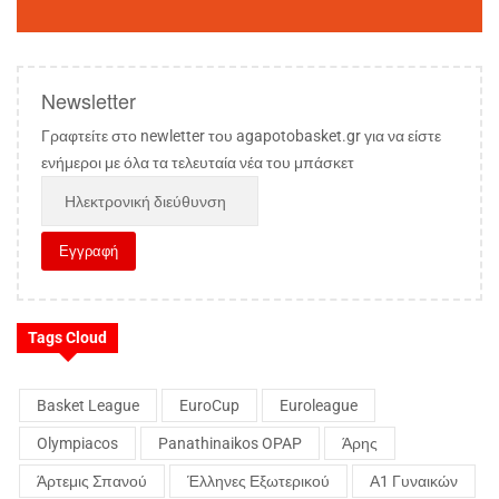
Newsletter
Γραφτείτε στο newletter του agapotobasket.gr για να είστε
ενήμεροι με όλα τα τελευταία νέα του μπάσκετ
Tags Cloud
Basket League
EuroCup
Euroleague
Olympiacos
Panathinaikos OPAP
Άρης
Άρτεμις Σπανού
Έλληνες Εξωτερικού
Α1 Γυναικών