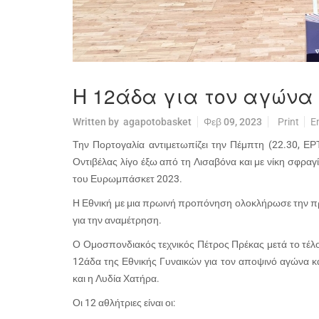
Η 12άδα για τον αγώνα
Written by
agapotobasket
Φεβ 09, 2023
Print
E
Την Πορτογαλία αντιμετωπίζει την Πέμπτη (22.30, Ε
Οντιβέλας λίγο έξω από τη Λισαβόνα και με νίκη σφραγ
του Ευρωμπάσκετ 2023.
Η Εθνική με μια πρωινή προπόνηση ολοκλήρωσε την προ
για την αναμέτρηση.
Ο Ομοσπονδιακός τεχνικός Πέτρος Πρέκας μετά το τέ
12άδα της Εθνικής Γυναικών για τον αποψινό αγώνα κα
και η Λυδία Χατήρα.
Οι 12 αθλήτριες είναι οι: