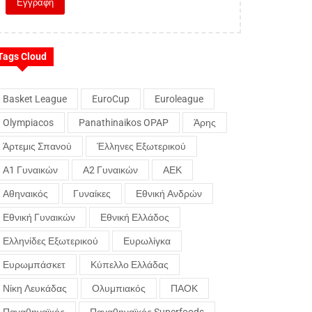
Tags Cloud
Basket League
EuroCup
Euroleague
Olympiacos
Panathinaikos OPAP
Άρης
Άρτεμις Σπανού
Έλληνες Εξωτερικού
Α1 Γυναικών
Α2 Γυναικών
ΑΕΚ
Αθηναικός
Γυναίκες
Εθνική Ανδρών
Εθνική Γυναικών
Εθνική Ελλάδος
Ελληνίδες Εξωτερικού
Ευρωλίγκα
Ευρωμπάσκετ
Κύπελλο Ελλάδας
Νίκη Λευκάδας
Ολυμπιακός
ΠΑΟΚ