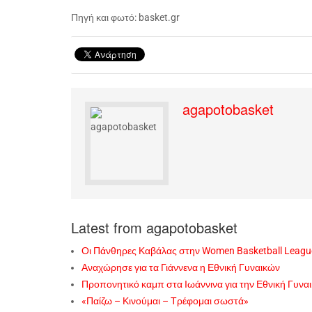
Πηγή και φωτό: basket.gr
agapotobasket
Latest from agapotobasket
Οι Πάνθηρες Καβάλας στην Women Basketball Leagu
Αναχώρησε για τα Γιάννενα η Εθνική Γυναικών
Προπονητικό καμπ στα Ιωάννινα για την Εθνική Γυνα
«Παίζω – Κινούμαι – Τρέφομαι σωστά»