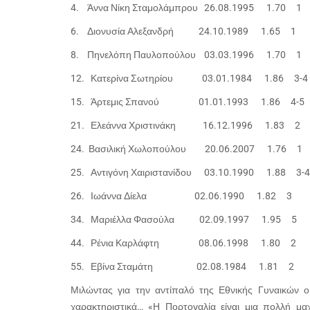
4. Άννα Νίκη Σταμολάμπρου 26.08.1995 1.70 
6. Διονυσία Αλεξανδρή 24.10.1989 1.65 1 
8. Πηνελόπη Παυλοπούλου 03.03.1996 1.70 
12. Κατερίνα Σωτηρίου 03.01.1984 1.86 
15. Άρτεμις Σπανού 01.01.1993 1.86 4-5 P
21. Ελεάννα Χριστινάκη 16.12.1996 1
24. Βασιλική Χωλοπούλου 20.06.2007 1.7
25. Αντιγόνη Χαιριστανίδου 03.10.1990 1.88
26. Ιωάννα Δίελα 02.06.1990 1.82 3 
34. Μαριέλλα Φασούλα 02.09.1997 1.95 5 Per
44. Ρένια Καρλάφτη 08.06.199
55. Εβίνα Σταμάτη 02.08.1984 1.81 2
Μιλώντας για την αντίπαλό της Εθνικής Γυναικών 
χαρακτηριστικά… «Η Πορτογαλία είναι μια πολλή μαχη