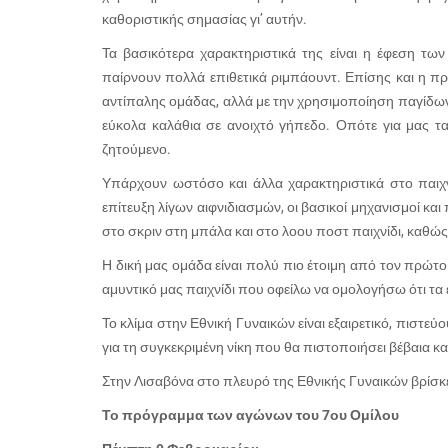
καθοριστικής σημασίας γι’ αυτήν.
Τα βασικότερα χαρακτηριστικά της είναι η έφεση τω
παίρνουν πολλά επιθετικά ριμπάουντ. Επίσης και η πρ
αντίπαλης ομάδας, αλλά με την χρησιμοποίηση παγίδων
εύκολα καλάθια σε ανοιχτό γήπεδο. Οπότε για μας τα
ζητούμενο.
Υπάρχουν ωστόσο και άλλα χαρακτηριστικά στο παιχ
επίτευξη λίγων αιφνιδιασμών, οι βασικοί μηχανισμοί κα
στο σκριν στη μπάλα και στο λοου ποστ παιχνίδι, καθώ
Η δική μας ομάδα είναι πολύ πιο έτοιμη από τον πρώτο 
αμυντικό μας παιχνίδι που οφείλω να ομολογήσω ότι τα
Το κλίμα στην Εθνική Γυναικών είναι εξαιρετικό, πιστε
για τη συγκεκριμένη νίκη που θα πιστοποιήσει βέβαια 
Στην Λισαβόνα στο πλευρό της Εθνικής Γυναικών βρίσκε
Το πρόγραμμα των αγώνων του 7ου Ομίλου