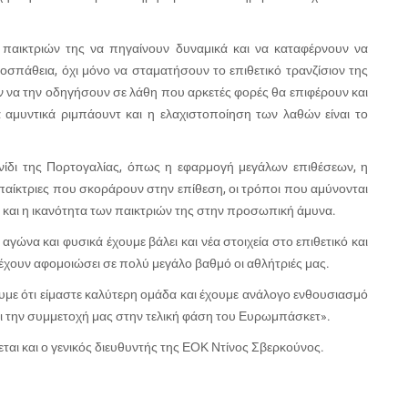
ν παικτριών της να πηγαίνουν δυναμικά και να καταφέρνουν να
οσπάθεια, όχι μόνο να σταματήσουν το επιθετικό τρανζίσιον της
 να την οδηγήσουν σε λάθη που αρκετές φορές θα επιφέρουν και
 αμυντικά ριμπάουντ και η ελαχιστοποίηση των λαθών είναι το
νίδι της Πορτογαλίας, όπως η εφαρμογή μεγάλων επιθέσεων, η
ι παίκτριες που σκοράρουν στην επίθεση, οι τρόποι που αμύνονται
ς και η ικανότητα των παικτριών της στην προσωπική άμυνα.
αγώνα και φυσικά έχουμε βάλει και νέα στοιχεία στο επιθετικό και
 έχουν αφομοιώσει σε πολύ μεγάλο βαθμό οι αθλήτριές μας.
ύουμε ότι είμαστε καλύτερη ομάδα και έχουμε ανάλογο ενθουσιασμό
και την συμμετοχή μας στην τελική φάση του Ευρωμπάσκετ».
ται και ο γενικός διευθυντής της ΕΟΚ Ντίνος Σβερκούνος.