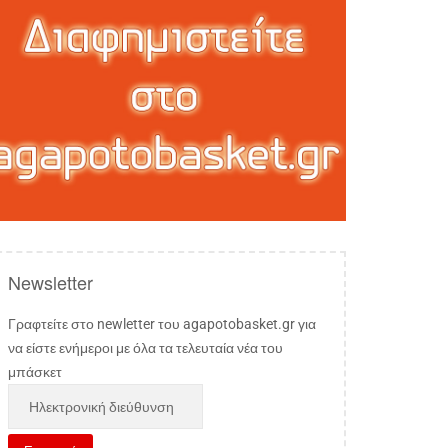
Newsletter
Γραφτείτε στο newletter του agapotobasket.gr για
να είστε ενήμεροι με όλα τα τελευταία νέα του
μπάσκετ