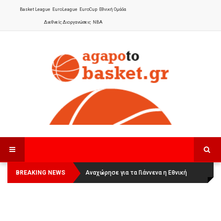
Basket League
EuroLeague
EuroCup
Εθνική Ομάδα
Διεθνείς Διοργανώσεις
NBA
BREAKING NEWS
Οι Πάνθηρες Καβάλας στην Women
Αναχώρησε για τα Γιάννενα η Εθνική
Basketball League 1
Γυναικών
: