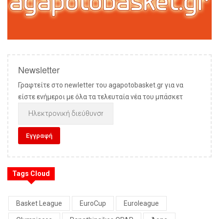
Newsletter
Γραφτείτε στο newletter του agapotobasket.gr για να
είστε ενήμεροι με όλα τα τελευταία νέα του μπάσκετ
Tags Cloud
Basket League
EuroCup
Euroleague