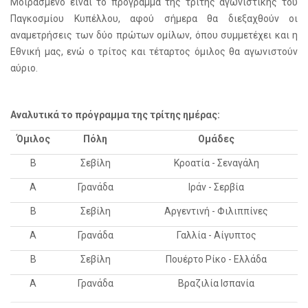
Μοιρασμένο είναι το πρόγραμμα της τρίτης αγωνιστικής του
Παγκοσμίου Κυπέλλου, αφού σήμερα θα διεξαχθούν οι
αναμετρήσεις των δύο πρώτων ομίλων, όπου συμμετέχει και η
Εθνική μας, ενώ ο τρίτος και τέταρτος όμιλος θα αγωνιστούν
αύριο.
Αναλυτικά το πρόγραμμα της τρίτης ημέρας:
Όμιλος
Πόλη
Ομάδες
Β
Σεβίλη
Κροατία - Σεναγάλη
Α
Γρανάδα
Ιράν - Σερβία
Β
Σεβίλη
Αργεντινή - Φιλιππίνες
Α
Γρανάδα
Γαλλία - Αίγυπτος
Β
Σεβίλη
Πουέρτο Ρίκο - Ελλάδα
Α
Γρανάδα
Βραζιλία Ισπανία