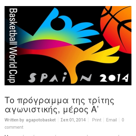
Το πρόγραμμα της τρίτης
αγωνιστικής, μέρος Α’
Written by
agapotobasket
Σεπ 01, 2014
Print
Email
0
comment