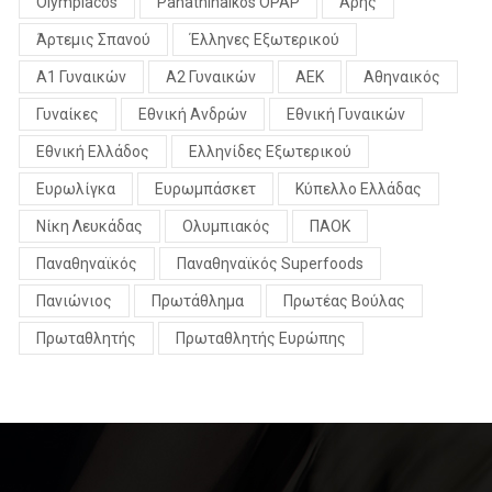
Olympiacos
Panathinaikos OPAP
Άρης
Άρτεμις Σπανού
Έλληνες Εξωτερικού
Α1 Γυναικών
Α2 Γυναικών
ΑΕΚ
Αθηναικός
Γυναίκες
Εθνική Ανδρών
Εθνική Γυναικών
Εθνική Ελλάδος
Ελληνίδες Εξωτερικού
Ευρωλίγκα
Ευρωμπάσκετ
Κύπελλο Ελλάδας
Νίκη Λευκάδας
Ολυμπιακός
ΠΑΟΚ
Παναθηναϊκός
Παναθηναϊκός Superfoods
Πανιώνιος
Πρωτάθλημα
Πρωτέας Βούλας
Πρωταθλητής
Πρωταθλητής Ευρώπης