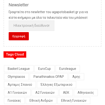
Newsletter
Γραφτείτε στο newletter του agapotobasket.gr για να
είστε ενήμεροι με όλα τα τελευταία νέα του μπάσκετ
Tags Cloud
Basket League
EuroCup
Euroleague
Olympiacos
Panathinaikos OPAP
Άρης
Άρτεμις Σπανού
Έλληνες Εξωτερικού
Α1 Γυναικών
Α2 Γυναικών
ΑΕΚ
Αθηναικός
Γυναίκες
Εθνική Ανδρών
Εθνική Γυναικών