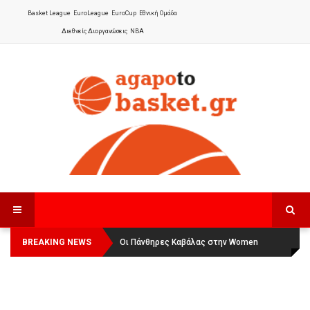
Basket League
EuroLeague
EuroCup
Εθνική Ομάδα
Διεθνείς Διοργανώσεις
NBA
BREAKING NEWS
Οι Πάνθηρες Καβάλας στην Women
Αναχώρησε για τα Γιάννενα η Εθνική
Basketball League 1
Γυναικών
: