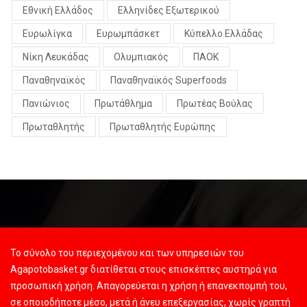
Εθνική Ελλάδος
Ελληνίδες Εξωτερικού
Ευρωλίγκα
Ευρωμπάσκετ
Κύπελλο Ελλάδας
Νίκη Λευκάδας
Ολυμπιακός
ΠΑΟΚ
Παναθηναϊκός
Παναθηναϊκός Superfoods
Πανιώνιος
Πρωτάθλημα
Πρωτέας Βούλας
Πρωταθλητής
Πρωταθλητής Ευρώπης
Το σύνολο του περιεχομένου και των υπηρεσιών του
Agapotobasket.gr διατίθεται στους επισκέπτες αυστηρά για
προσωπική χρήση. Απαγορεύεται η χρήση ή επανεκπομπή του,
σε οποιοδήποτε μέσο, μετά ή άνευ επεξεργασίας, χωρίς γραπτή