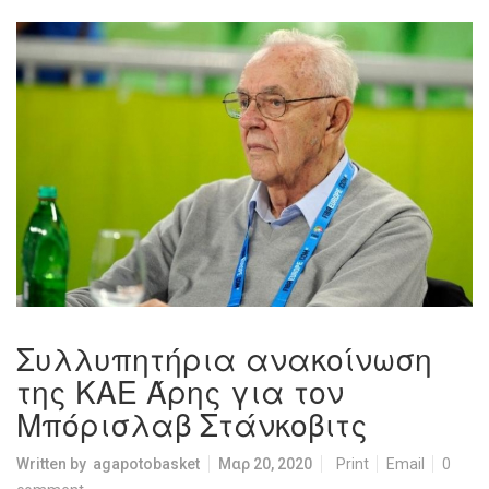
Συλλυπητήρια ανακοίνωση
της ΚΑΕ Άρης για τον
Μπόρισλαβ Στάνκοβιτς
Written by
agapotobasket
Μαρ 20, 2020
Print
Email
0