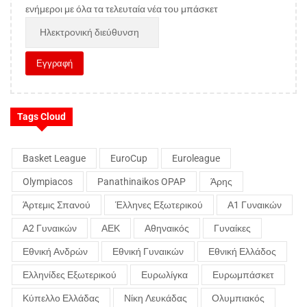
ενήμεροι με όλα τα τελευταία νέα του μπάσκετ
Tags Cloud
Basket League
EuroCup
Euroleague
Olympiacos
Panathinaikos OPAP
Άρης
Άρτεμις Σπανού
Έλληνες Εξωτερικού
Α1 Γυναικών
Α2 Γυναικών
ΑΕΚ
Αθηναικός
Γυναίκες
Εθνική Ανδρών
Εθνική Γυναικών
Εθνική Ελλάδος
Ελληνίδες Εξωτερικού
Ευρωλίγκα
Ευρωμπάσκετ
Κύπελλο Ελλάδας
Νίκη Λευκάδας
Ολυμπιακός