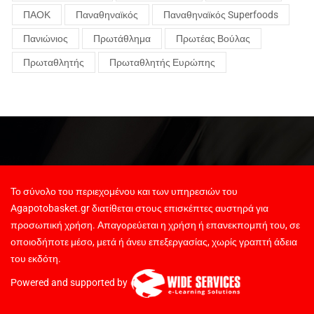
ΠΑΟΚ
Παναθηναϊκός
Παναθηναϊκός Superfoods
Πανιώνιος
Πρωτάθλημα
Πρωτέας Βούλας
Πρωταθλητής
Πρωταθλητής Ευρώπης
Το σύνολο του περιεχομένου και των υπηρεσιών του
Agapotobasket.gr διατίθεται στους επισκέπτες αυστηρά για
προσωπική χρήση. Απαγορεύεται η χρήση ή επανεκπομπή του, σε
οποιοδήποτε μέσο, μετά ή άνευ επεξεργασίας, χωρίς γραπτή άδεια
του εκδότη.
Powered and supported by