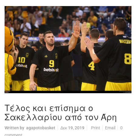
Τέλος και επίσημα ο
Σακελλαρίου από τον Άρη
Written by
agapotobasket
Δεκ 19, 2019
Print
Email
0
comment