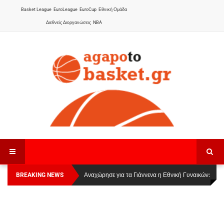
Basket League
EuroLeague
EuroCup
Εθνική Ομάδα
Διεθνείς Διοργανώσεις
NBA
BREAKING NEWS
Οι Πάνθηρες Καβάλας στην Women Basketball
Αναχώρησε για τα Γιάννενα η Εθνική Γυναικών
:
League 1