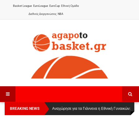
Basket League
EuroLeague
EuroCup
Εθνική Ομάδα
Διεθνείς Διοργανώσεις
NBA
BREAKING NEWS
Οι Πάνθηρες Καβάλας στην Women Basketball
Αναχώρησε για τα Γιάννενα η Εθνική Γυναικών
:
League 1