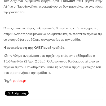
Τον 27χρονο Αμερικανό φόργουορντ
Τζούλιαν Ράιτ
φέρνει στην
Αθήνα ο Παναθηναϊκός, προκειμένου να δοκιμαστεί για να ενισχύσει
την ρακέτα του.
Όπως ανακοινώθηκε, ο Αμερικανός θα έρθει τις επόμενες ημέρες
στην Ελλάδα προκειμένου να δοκιμαστεί και, αν πείσει το τεχνικό τιμ,
να υπογράψει συμβόλαιο συνεργασίας με την ομάδα.
Η ανακοίνωση της ΚΑΕ Παναθηναϊκός:
«Στην Αθήνα αναμένεται στις αρχές της επόμενης εβδομάδας ο
Τζούλιαν Ράιτ (27χρ., 2,03μ.). Ο Αμερικάνος θα δοκιμαστεί από το
τεχνικό τιμ του Παναθηναϊκού κατά τη διάρκεια της συμμετοχής του
στις προπονήσεις της ομάδας.».
Πηγή:
paobc.gr