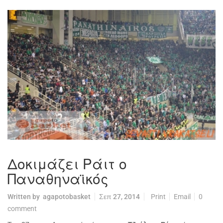
Δοκιμάζει Ράιτ ο
Παναθηναϊκός
Written by
agapotobasket
Σεπ 27, 2014
Print
Email
0
comment