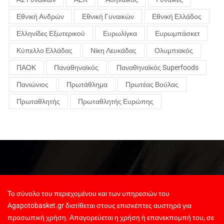
Εθνική Ανδρών
Εθνική Γυναικών
Εθνική Ελλάδος
Ελληνίδες Εξωτερικού
Ευρωλίγκα
Ευρωμπάσκετ
Κύπελλο Ελλάδας
Νίκη Λευκάδας
Ολυμπιακός
ΠΑΟΚ
Παναθηναϊκός
Παναθηναϊκός Superfoods
Πανιώνιος
Πρωτάθλημα
Πρωτέας Βούλας
Πρωταθλητής
Πρωταθλητής Ευρώπης
Το σύνολο του περιεχομένου και των υπηρεσιών του
Agapotobasket.gr διατίθεται στους επισκέπτες αυστηρά για
προσωπική χρήση. Απαγορεύεται η χρήση ή επανεκπομπή του, σε