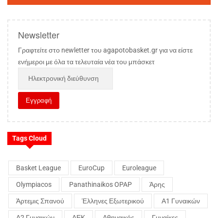
Newsletter
Γραφτείτε στο newletter του agapotobasket.gr για να είστε
ενήμεροι με όλα τα τελευταία νέα του μπάσκετ
Tags Cloud
Basket League
EuroCup
Euroleague
Olympiacos
Panathinaikos OPAP
Άρης
Άρτεμις Σπανού
Έλληνες Εξωτερικού
Α1 Γυναικών
Α2 Γυναικών
ΑΕΚ
Αθηναικός
Γυναίκες