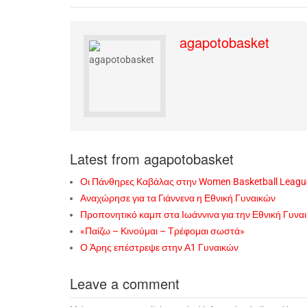
agapotobasket
Latest from agapotobasket
Οι Πάνθηρες Καβάλας στην Women Basketball Leagu
Αναχώρησε για τα Γιάννενα η Εθνική Γυναικών
Προπονητικό καμπ στα Ιωάννινα για την Εθνική Γυνα
«Παίζω – Κινούμαι – Τρέφομαι σωστά»
Ο Άρης επέστρεψε στην Α1 Γυναικών
Leave a comment