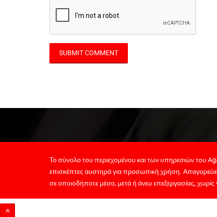
Το σύνολο του περιεχομένου και των υπηρεσιών του Aga
επισκέπτες αυστηρά για προσωπική χρήση. Απαγορεύε
σε οποιοδήποτε μέσο, μετά ή άνευ επεξεργασίας, χωρίς 