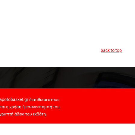
back to top
potobasket.gr διατίθεται στους
ται η χρήση ή επανεκπομπή του,
γραπτή άδεια του εκδότη.