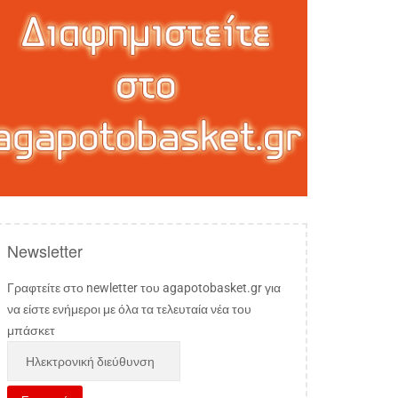
Newsletter
Γραφτείτε στο newletter του agapotobasket.gr για
να είστε ενήμεροι με όλα τα τελευταία νέα του
μπάσκετ