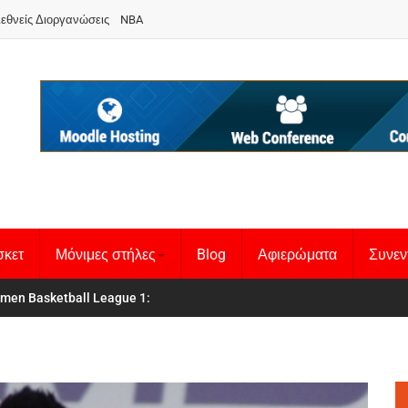
ιεθνείς Διοργανώσεις
NBA
σκετ
Μόνιμες στήλες
Blog
Αφιερώματα
Συνεν
men Basketball League 1
θνική Γυναικών
: