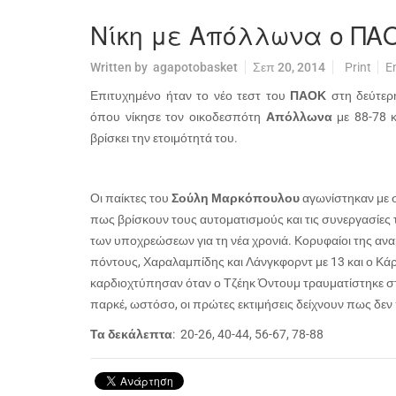
Νίκη με Απόλλωνα ο ΠΑ
Written by
agapotobasket
Σεπ 20, 2014
Print
E
Επιτυχημένο ήταν το νέο τεστ του
ΠΑΟΚ
στη δεύτερ
όπου νίκησε τον οικοδεσπότη
Απόλλωνα
με 88-78 κ
βρίσκει την ετοιμότητά του.
Οι παίκτες του
Σούλη Μαρκόπουλου
αγωνίστηκαν με σ
πως βρίσκουν τους αυτοματισμούς και τις συνεργασίες 
των υποχρεώσεων για τη νέα χρονιά. Κορυφαίοι της ανα
πόντους, Χαραλαμπίδης και Λάνγκφορντ με 13 και ο Κάρ
καρδιοχτύπησαν όταν ο Τζέηκ Όντουμ τραυματίστηκε σ
παρκέ, ωστόσο, οι πρώτες εκτιμήσεις δείχνουν πως δεν 
Τα δεκάλεπτα
: 20-26, 40-44, 56-67, 78-88