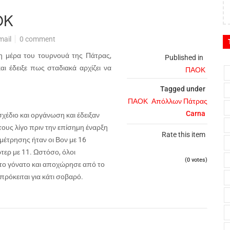
ΟΚ
mail
0 comment
η μέρα του τουρνουά της Πάτρας,
Published in
αι έδειξε πως σταδιακά αρχίζει να
ΠΑΟΚ
Tagged under
ΠΑΟΚ
Απόλλων Πάτρας
Carna
χέδιο και οργάνωση και έδειξαν
τους λίγο πριν την επίσημη έναρξη
Rate this item
μέτρησης ήταν οι Βον με 16
τερ με 11. Ωστόσο, όλοι
(0 votes)
το γόνατο και αποχώρησε από το
πρόκειται για κάτι σοβαρό.