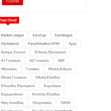
Tags Cloud
Basket League
EuroCup
Euroleague
Olympiacos
Panathinaikos OPAP
Άρης
Άρτεμις Σπανού
Έλληνες Εξωτερικού
Α1 Γυναικών
Α2 Γυναικών
ΑΕΚ
Αθηναικός
Γυναίκες
Εθνική Ανδρών
Εθνική Γυναικών
Εθνική Ελλάδος
Ελληνίδες Εξωτερικού
Ευρωλίγκα
Ευρωμπάσκετ
Κύπελλο Ελλάδας
Νίκη Λευκάδας
Ολυμπιακός
ΠΑΟΚ