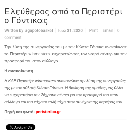
Ελεύθερος από το Περιστέρι
ο Γόντικας
Written by
agapotobasket
Ιουλ 31, 2020
Print
Email
0
comment
Την λύση της συνεργασίας του με τον Κώστα Γόντικα ανακοίνωσε
το Περιστέρι
winmasters
, ευχαριστώντας τον νεαρό σέντερ για την
προσφορά του στον σύλλογο.
Η ανακοίνωση
Η ΚΑΕ Περιστέρι winmasters ανακοινώνει την λύση της συνεργασίας
της με τον αθλητή Κώστα Γόντικα. Η διοίκηση της ομάδας μας θέλει
να ευχαριστήσει τον 26χρονο σέντερ για την προσφορά του στον
σύλλογο και του εύχεται καλή τύχη στην συνέχεια της καριέρας του.
Πηγή και φωτό:
peristeribc.gr