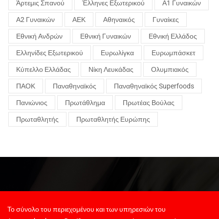
Άρτεμις Σπανού
Έλληνες Εξωτερικού
Α1 Γυναικών
Α2 Γυναικών
ΑΕΚ
Αθηναικός
Γυναίκες
Εθνική Ανδρών
Εθνική Γυναικών
Εθνική Ελλάδος
Ελληνίδες Εξωτερικού
Ευρωλίγκα
Ευρωμπάσκετ
Κύπελλο Ελλάδας
Νίκη Λευκάδας
Ολυμπιακός
ΠΑΟΚ
Παναθηναϊκός
Παναθηναϊκός Superfoods
Πανιώνιος
Πρωτάθλημα
Πρωτέας Βούλας
Πρωταθλητής
Πρωταθλητής Ευρώπης
Το σύνολο του περιεχομένου και των υπηρεσιών του