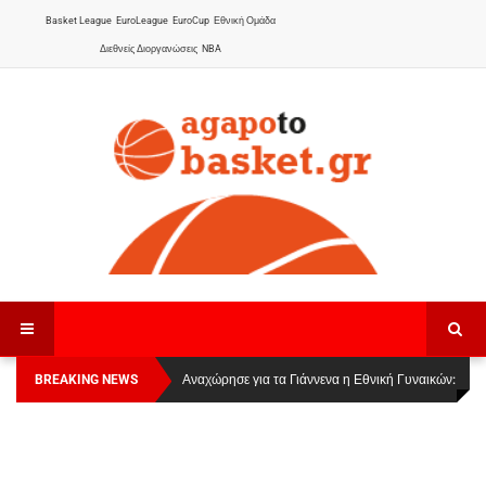
Basket League
EuroLeague
EuroCup
Εθνική Ομάδα
Διεθνείς Διοργανώσεις
NBA
BREAKING NEWS
Οι Πάνθηρες Καβάλας στην Women Basketball
Αναχώρησε για τα Γιάννενα η Εθνική Γυναικών
:
League 1