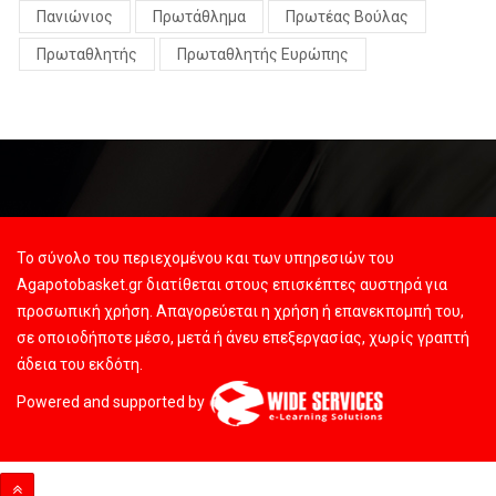
Πανιώνιος
Πρωτάθλημα
Πρωτέας Βούλας
Πρωταθλητής
Πρωταθλητής Ευρώπης
Το σύνολο του περιεχομένου και των υπηρεσιών του
Agapotobasket.gr διατίθεται στους επισκέπτες αυστηρά για
προσωπική χρήση. Απαγορεύεται η χρήση ή επανεκπομπή του,
σε οποιοδήποτε μέσο, μετά ή άνευ επεξεργασίας, χωρίς γραπτή
άδεια του εκδότη.
Powered and supported by