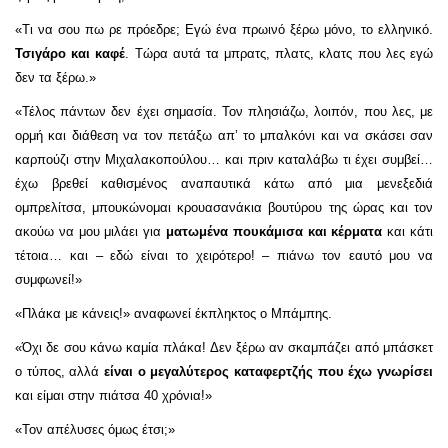
«Τι να σου πω ρε πρόεδρε; Εγώ ένα πρωινό ξέρω μόνο, το ελληνικό.
Τσιγάρο και καφέ
. Τώρα αυτά τα μπρατς, πλατς, κλατς που λες εγώ
δεν τα ξέρω.»
«Τέλος πάντων δεν έχει σημασία. Τον πλησιάζω, λοιπόν, που λες, με
ορμή και διάθεση να τον πετάξω απ’ το μπαλκόνι και να σκάσει σαν
καρπούζι στην Μιχαλακοπούλου… και πριν καταλάβω τι έχει συμβεί…
έχω βρεθεί καθισμένος αναπαυτικά κάτω από μια μενεξεδιά
ομπρελίτσα, μπουκώνομαι κρουασανάκια βουτύρου της ώρας και τον
ακούω να μου μιλάει για
ματωμένα πουκάμισα και κέρματα
και κάτι
τέτοια… και – εδώ είναι το χειρότερο! – πιάνω τον εαυτό μου να
συμφωνεί!»
«Πλάκα με κάνεις!» αναφωνεί έκπληκτος ο Μπάμπης.
«Όχι δε σου κάνω καμία πλάκα! Δεν ξέρω αν σκαμπάζει από μπάσκετ
ο τύπος, αλλά
είναι ο μεγαλύτερος καταφερτζής που έχω γνωρίσει
και είμαι στην πιάτσα 40 χρόνια!»
«Τον απέλυσες όμως έτσι;»