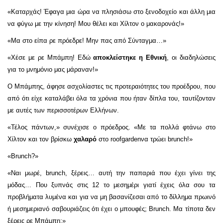
«Καταρχάς! Έφαγα μια ώρα να πλησιάσω στο ξενοδοχείο και άλλη μια
να φύγω με την κίνηση! Μου θέλει και Χίλτον ο μακαρονάς!»
«Μα στο είπα ρε πρόεδρε! Μην πας από Σύνταγμα…»
«Χέσε με ρε Μπάμπη! Εδώ
αποκλείστηκε η Εθνική
, οι διαδηλώσεις
για το μνημόνιο μας μάραναν!»
Ο Μπάμπης, άφησε ασχολίαστες τις προτεραιότητες του προέδρου, που
από ότι είχε καταλάβει όλα τα χρόνια που ήταν δίπλα του, ταυτίζονταν
με αυτές των περισσοτέρων Ελλήνων.
«Τέλος πάντων,» συνέχισε ο πρόεδρος. «Με τα πολλά φτάνω στο
Χίλτον και τον βρίσκω
χαλαρό
στο
roof
garden
να τρώει
brunch
!»
«
Brunch
?»
«Ναι μωρέ,
brunch
, ξέρεις… αυτή την παπαριά που έχει γίνει της
μόδας… Που ξυπνάς στις 12 το μεσημέρι γιατί έχεις όλα σου τα
προβλήματα λυμένα και για να μη βασανίζεσαι από το δίλλημα πρωινό
ή μεσημεριανό σαβουριάζεις ότι έχει ο μπουφές;
Brunch
. Μα τίποτα δεν
ξέρεις ρε Μπάμπη;»