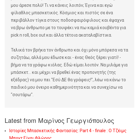
μου άρεσε πολύ! Τι να κάνεις λοιπόν; Έγινα και εγώ
φίλαθλος μπασκετικός. Κόσμιος και πιστός σε ένα
περιβάλλον τίγκα στους ποδοσφαιρόφιλους και έψαχνα
να βρω άνθρωπο με το τουφέκι να πω καμιά κουβέντα για
pick n roll, box out και άλλα τέτοια ακαταλαβίστικα.
Τελικά τον βρήκα τον άνθρωπο και όχι μόνο μπόρεσα να τα
συζητάω, αλλά μου έδωσε και - ένας Θεός ξέρει γιατί! -
βήμα να τα γράφω κιόλας. Εδώ είμαι λοιπόν. Να μιλάμε για
μπάσκετ... και μέχρι να βρεθεί ένας προπονητής (της
εξέδρας) να μου πει "Εσύ ΔΕ θα γράφεις!", λέω να κάνω το
παιδικό μου όνειρο καθημερινότητα και να συνεχίσω να
"σουτάρω".
Latest from Μαρίνος Γεωργιόπουλος
Ιστορίες Μπασκετικής Φαντασίας: Part 4 - finale : Ο Τζέιμς
Μποντ Είναι Φλώρος