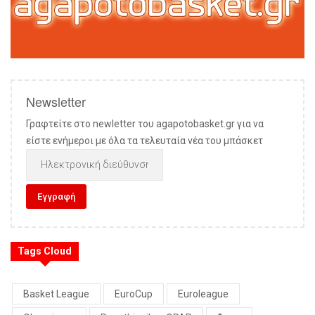
Newsletter
Γραφτείτε στο newletter του agapotobasket.gr για να
είστε ενήμεροι με όλα τα τελευταία νέα του μπάσκετ
Tags Cloud
Basket League
EuroCup
Euroleague