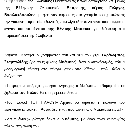
Ο πρόεδρος
της Ελληνικής Ομοσπονδίας Καλαθοσφαίρισης και μέλος
της Ελληνικής Ολυμπιακής Επιτροπής, κύριος
Γιώργος
Βασιλακόπουλος
, μπήκε σαν σίφουνας στο γραφείο του χτυπώντας
την γυάλινη πόρτα τόσο δυνατά, που λίγο έλειψε να γίνει όσα κομμάτια
έγιναν και
τα όνειρα της Εθνικής Μπάσκετ
για διάκριση στο
Ευρωμπάσκετ της Σλοβενίας.
Λογικό!
Σκέφτηκε ο γραμματέας του και δεξί του χέρι
Χαράλαμπος
Σταμπαλίδης
(για τους φίλους Μπάμπης).
Κάτι ο αποκλεισμός, κάτι η
μεσημεριανή κίνηση στο κέντρο γύρω από Χίλτον… πολύ θέλει ο
άνθρωπος;
«Τι τρέχει πρόεδρε;», ρώτησε ανήσυχος ο Μπάμπης. «Νόμιζα ότι
το
ξήλωμα του Ιταλού
θα σε ηρεμούσε λίγο.»
«Του Ιταλού! ΤΟΥ ΙΤΑΛΟΥ!» Άρχισε να ωρύεται η κολώνα του
ελληνικού μπάσκετ. «Αυτός δεν είναι προπονητής, ο Μακιαβέλι είναι!»
«Μα τι έγινε;» ρώτησε ξανά ο Μπάμπης, με έναν τόνο ανησυχίας
πλέον στη φωνή του.