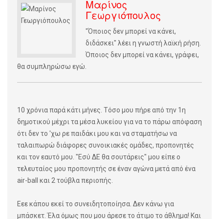
Μαρίνος
Γεωργιόπουλος
"Όποιος δεν μπορεί να κάνει,
διδάσκει" λέει η γνωστή λαϊκή ρήση.
Όποιος δεν μπορεί να κάνει, γράφει,
θα συμπληρώσω εγώ.
10 χρόνια παρά κάτι μήνες. Τόσο μου πήρε από την 1η
δημοτικού μέχρι τα μέσα λυκείου για να το πάρω απόφαση
ότι δεν το 'χω ρε παιδάκι μου και να σταματήσω να
ταλαιπωρώ διάφορες συνοικιακές ομάδες, προπονητές
και τον εαυτό μου. "Εσύ ΔΕ θα σουτάρεις" μου είπε ο
τελευταίος μου προπονητής σε έναν αγώνα μετά από ένα
air-ball και 2 τούβλα περιοπής.
Εεε κάπου εκεί το συνειδητοποίησα. Δεν κάνω για
μπάσκετ. Έλα όμως που μου άρεσε το άτιμο το άθλημα! Και