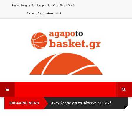
Basket League
EuroLeague
EuroCup
Εθνική Ομάδα
Διεθνείς Διοργανώσεις
NBA
BREAKING NEWS
Οι Πάνθηρες Καβάλας στην Women
Αναχώρησε για τα Γιάννενα η Εθνική
Basketball League 1
Γυναικών
: