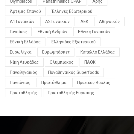
Olympiacos
Panathinaikos OPAP
Άρης
Άρτεμις Σπανού
Έλληνες Εξωτερικού
Α1 Γυναικών
Α2 Γυναικών
ΑΕΚ
Αθηναικός
Γυναίκες
Εθνική Ανδρών
Εθνική Γυναικών
Εθνική Ελλάδος
Ελληνίδες Εξωτερικού
Ευρωλίγκα
Ευρωμπάσκετ
Κύπελλο Ελλάδας
Νίκη Λευκάδας
Ολυμπιακός
ΠΑΟΚ
Παναθηναϊκός
Παναθηναϊκός Superfoods
Πανιώνιος
Πρωτάθλημα
Πρωτέας Βούλας
Πρωταθλητής
Πρωταθλητής Ευρώπης