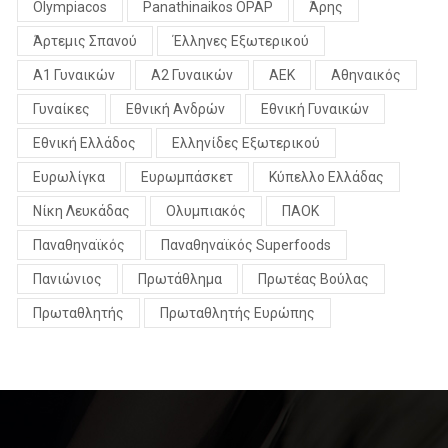
Olympiacos
Panathinaikos OPAP
Άρης
Άρτεμις Σπανού
Έλληνες Εξωτερικού
Α1 Γυναικών
Α2 Γυναικών
ΑΕΚ
Αθηναικός
Γυναίκες
Εθνική Ανδρών
Εθνική Γυναικών
Εθνική Ελλάδος
Ελληνίδες Εξωτερικού
Ευρωλίγκα
Ευρωμπάσκετ
Κύπελλο Ελλάδας
Νίκη Λευκάδας
Ολυμπιακός
ΠΑΟΚ
Παναθηναϊκός
Παναθηναϊκός Superfoods
Πανιώνιος
Πρωτάθλημα
Πρωτέας Βούλας
Πρωταθλητής
Πρωταθλητής Ευρώπης