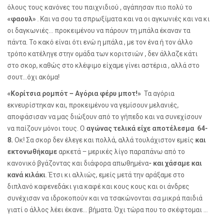
όλους τους κανόνες του παιχνιδιού , αγάπησαν πιο πολύ το
«φαουλ»
. Και να σου τα σπρωξίματα και να οι αγκωνιές και να κι
οι δαγκωνιές… προκειμένου να πάρουν τη μπάλα έκαναν τα
πάντα. Το κακό είναι ότι ενώ η μπάλα , με τον ένα ή τον άλλο
τρόπο κατέληγε στην ομάδα των κοριτσιών , δεν άλλαζε κάτι
στο σκορ, καθώς στο κλέψιμο είχαμε γίνει αστέρια , αλλά στο
σουτ...όχι ακόμα!
«Κορίτσια ρομπότ – Αγόρια φέρυ μποτ!»
Τα αγόρια
εκνευρίστηκαν και, προκειμένου να γεμίσουν μελανιές,
αποφάσισαν να μας διώξουν από το γήπεδο και να συνεχίσουν
να παίζουν μόνοι τους. Ο
αγώνας τελικά είχε αποτέλεσμα 64-
8.
Οκ! Σα σκορ δεν έλεγε και πολλά, αλλά τουλάχιστον εμείς
και
εκτονωθήκαμε
αρκετά – μερικές λίγο παραπάνω από το
κανονικό βγάζοντας και διάφορα απωθημένα
- και χάσαμε και
κανά κιλάκι
. Έτσι κι αλλιώς, εμείς μετά την αράξαμε στο
διπλανό καφενεδάκι για καφέ και κους κους και οι άνδρες
συνέχισαν να ιδροκοπούν και να τσακώνονται σα μικρά παιδιά
γιατί ο άλλος λέει έκανε… βήματα. Όχι τώρα που το σκέφτομαι …