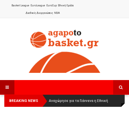
Basket League
EuroLeague
EuroCup
Εθνική Ομάδα
Διεθνείς Διοργανώσεις
NBA
BREAKING NEWS
Οι Πάνθηρες Καβάλας στην Women
Αναχώρησε για τα Γιάννενα η Εθνική
Basketball League 1
Γυναικών
: