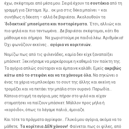
έχω, σκέφτομαι από μέσα μου. Σειρά έχουν τα
σουτάκια
από τη
γραμμή για ζέσταμα. Χμ… οκ μια στις δέκα μπαίνει – και
συνήθως η δέκατη – αλλά δε βαριέσαι. Ακολουθούν τα
‘
διδακτικά’ μπασίματα και ποσταρίσματα.
Έτσι, αλλιώς και
πιο ψηλά και πιο τεντωμένα… Δε βαριέσαι σκέφτομαι, κάτι θα
μάθουμε και σήμερα. Να χωριστούμε ρε παιδιά λέω. Αριθμάκια!
Όχι φωνάζουν εκείνες…
αγόρια
vs
κοριτσιών.
Νομίζω πως από τις φιλενάδες, καμία δεν είχε ξαναπαίξει
μπάσκετ. Ξεκινήσαμε να μαρκάρουμε η καθεμιά τον παίκτη της.
Τα αγόρια απλώς σούταραν και έμπαινε καλάθι. Εμείς
ακριβώς
κάτω από το στεφάνι και να τα χάνουμε όλα.
Να σηκώνει ο
ένας τα χέρια να μπλοκάρει το σουτ της άλλης και εκείνη να
τρομάζει και να πετάει την μπάλα στον ουρανό. Παρωδία…
Κάποια στιγμή τα αγόρια, μας πήραν στο ψιλό και είχαν
σταματήσει να παίζουν μπάσκετ. Μάλλον προς μήλα ή
«κορόιδο», όπως το λέγαμε παλιά , έμοιαζε.
Και τότε τα πράγματα αγρίεψαν… Γλυκά μου αγόρια, ακόμα να το
μάθετε;
Τα κορίτσια ΔΕΝ χάνουν!
Φαίνεται πως οι φίλες, από