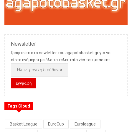
Newsletter
Γραφτείτε στο newletter του agapotobasket.gr για να
είστε ενήμεροι με όλα τα τελευταία νέα του μπάσκετ
Tags Cloud
Basket League
EuroCup
Euroleague