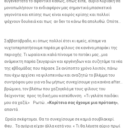
ευγενέστατα το αφεντικό καθώς, όπως είπε, αύριο Κυριακή θα
μονοπωλήσουν το ενδιαφέρον μας σημαντικά μπασκετικά
γεγονότα και επίσης πως είναι καιρός κρίσης και πολλοί
ψάχνουν δουλειά και πως αν δεν το κάνω θα απολυθώ. Οπότε…
Σαββατόβραδο, κι όπως πολλοί έτσι κι εμείς, είπαμε να
νυχτοπερπατήσουμε παρέα με φίλους σε κανένα μπαράκι της
περιοχής. Τι ωραία και καλά πίνουμε το ποτάκι μας , μια
ανάμεικτη παρέα ζευγαριών και εργένηδων και συζητάμε τα νέα
της εβδομάδας που πέρασε. Σε ανύποπτο χρόνο λοιπόν, πάνω
που έχω αρχίσει να ψιλοπεινάω και αναζητώ το βλέμμα του
συντρόφου μου για να δω μήπως συνεχίσουμε για κανένα
after
…
βρώμικο, τον βλέπω που χαζογελά με τους φίλους του
δείχνοντας προς τη δική μου κατεύθυνση. «Τι γελάτε παιδάκι
μου σα χαζά;» Ρωτώ…
«Κορίτσια σας έχουμε μια πρόταση»
,
απαντά .
Ωραία σκέφτομαι. Θα το συνεχίσουμε σε καμιά σουβλακερί.
Φευ.. Τα αγόρια είχαν άλλα κατά νου. « Τι θα λέγατε αύριο πρωί