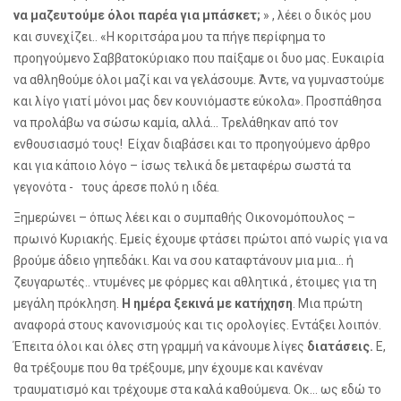
να μαζευτούμε όλοι παρέα για μπάσκετ;
» , λέει ο δικός μου
και συνεχίζει.. «Η κοριτσάρα μου τα πήγε περίφημα το
προηγούμενο Σαββατοκύριακο που παίξαμε οι δυ
o
μας. Ευκαιρία
να αθληθούμε όλοι μαζί και να γελάσουμε. Άντε, να γυμναστούμε
και λίγο γιατί μόνοι μας δεν κουνιόμαστε εύκολα». Προσπάθησα
να προλάβω να σώσω καμία, αλλά… Τρελάθηκαν από τον
ενθουσιασμό τους! Είχαν διαβάσει και το προηγούμενο άρθρο
και για κάποιο λόγο – ίσως τελικά δε μεταφέρω σωστά τα
γεγονότα - τους άρεσε πολύ η ιδέα.
Ξημερώνει – όπως λέει και ο συμπαθής Οικονομόπουλος –
πρωινό Κυριακής. Εμείς έχουμε φτάσει πρώτοι από νωρίς για να
βρούμε άδειο γηπεδάκι. Και να σου καταφτάνουν μια μια… ή
ζευγαρωτές.. ντυμένες με φόρμες και αθλητικά , έτοιμες για τη
μεγάλη πρόκληση.
Η ημέρα ξεκινά με κατήχηση
. Μια πρώτη
αναφορά στους κανονισμούς και τις ορολογίες. Εντάξει λοιπόν.
Έπειτα όλοι και όλες στη γραμμή να κάνουμε λίγες
διατάσεις.
Ε,
θα τρέξουμε που θα τρέξουμε, μην έχουμε και κανέναν
τραυματισμό και τρέχουμε στα καλά καθούμενα. Οκ… ως εδώ το