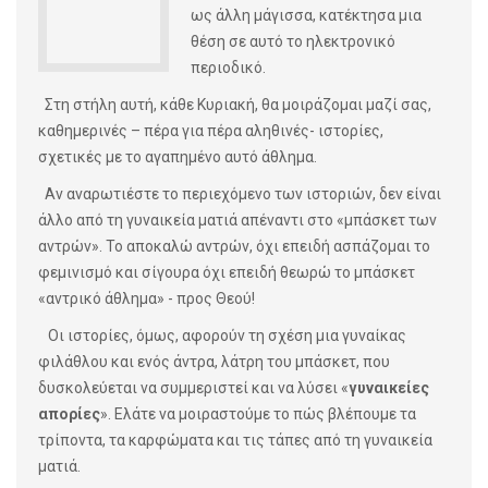
ως άλλη μάγισσα, κατέκτησα μια
θέση σε αυτό το ηλεκτρονικό
περιοδικό.
Στη στήλη αυτή, κάθε Κυριακή, θα μοιράζομαι μαζί σας,
καθημερινές – πέρα για πέρα αληθινές- ιστορίες,
σχετικές με το αγαπημένο αυτό άθλημα.
Αν αναρωτιέστε το περιεχόμενο των ιστοριών, δεν είναι
άλλο από τη γυναικεία ματιά απέναντι στο «μπάσκετ των
αντρών». Το αποκαλώ αντρών, όχι επειδή ασπάζομαι το
φεμινισμό και σίγουρα όχι επειδή θεωρώ το μπάσκετ
«αντρικό άθλημα» - προς Θεού!
Οι ιστορίες, όμως, αφορούν τη σχέση μια γυναίκας
φιλάθλου και ενός άντρα, λάτρη του μπάσκετ, που
δυσκολεύεται να συμμεριστεί και να λύσει «
γυναικείες
απορίες
». Ελάτε να μοιραστούμε το πώς βλέπουμε τα
τρίποντα, τα καρφώματα και τις τάπες από τη γυναικεία
ματιά.