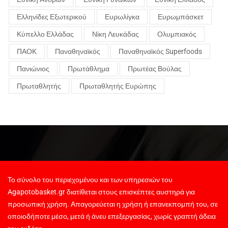
Ελληνίδες Εξωτερικού
Ευρωλίγκα
Ευρωμπάσκετ
Κύπελλο Ελλάδας
Νίκη Λευκάδας
Ολυμπιακός
ΠΑΟΚ
Παναθηναϊκός
Παναθηναϊκός Superfoods
Πανιώνιος
Πρωτάθλημα
Πρωτέας Βούλας
Πρωταθλητής
Πρωταθλητής Ευρώπης
Το σύνολο του περιεχομένου και των υπηρεσιών του
Agapotobasket.gr διατίθεται στους επισκέπτες αυστηρά για
προσωπική χρήση. Απαγορεύεται η χρήση ή επανεκπομπή του, σε
οποιοδήποτε μέσο, μετά ή άνευ επεξεργασίας, χωρίς γραπτή άδεια