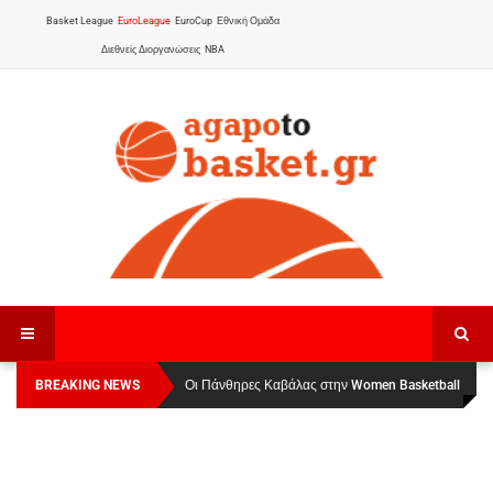
Basket League
EuroLeague
EuroCup
Εθνική Ομάδα
Διεθνείς Διοργανώσεις
NBA
BREAKING NEWS
Οι Πάνθηρες Καβάλας στην Women Basketball
League 1
: