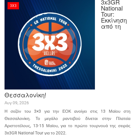
3x3GR
3X3
National
Tour:
Εκκίνηση
από τη
Θεσσαλονίκη!
Αυγ 09, 2026
H σεζόν του 3×3 για την ΕΟΚ ανοίγει στις 13 Μαϊου στη
Θεσσαλονίκη. Το μεγάλο ραντεβού δίνεται στην Πλατεία
Αριστοτέλους, 13-15 Μαϊου, για το πρώτο τουρνουά της σειράς
3x3GR National Tour για το 2022.