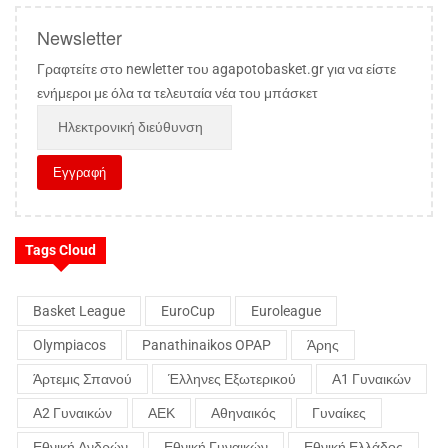
Newsletter
Γραφτείτε στο newletter του agapotobasket.gr για να είστε
ενήμεροι με όλα τα τελευταία νέα του μπάσκετ
Tags Cloud
Basket League
EuroCup
Euroleague
Olympiacos
Panathinaikos OPAP
Άρης
Άρτεμις Σπανού
Έλληνες Εξωτερικού
Α1 Γυναικών
Α2 Γυναικών
ΑΕΚ
Αθηναικός
Γυναίκες
Εθνική Ανδρών
Εθνική Γυναικών
Εθνική Ελλάδος