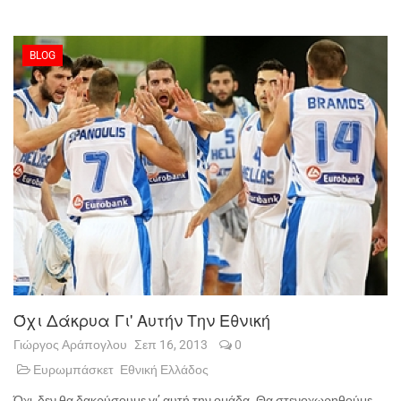
BLOG
Όχι Δάκρυα Γι' Αυτήν Την Εθνική
Γιώργος Αράπογλου
Σεπ 16, 2013
0
Ευρωμπάσκετ
Εθνική Ελλάδος
Όχι, δεν θα δακρύσουμε γι’ αυτή την ομάδα. Θα στενοχωρηθούμε,