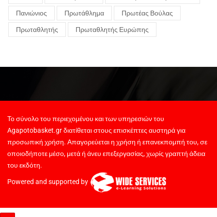
Πανιώνιος
Πρωτάθλημα
Πρωτέας Βούλας
Πρωταθλητής
Πρωταθλητής Ευρώπης
Το σύνολο του περιεχομένου και των υπηρεσιών του
Agapotobasket.gr διατίθεται στους επισκέπτες αυστηρά για
προσωπική χρήση. Απαγορεύεται η χρήση ή επανεκπομπή του, σε
οποιοδήποτε μέσο, μετά ή άνευ επεξεργασίας, χωρίς γραπτή άδεια
του εκδότη.
Powered and supported by