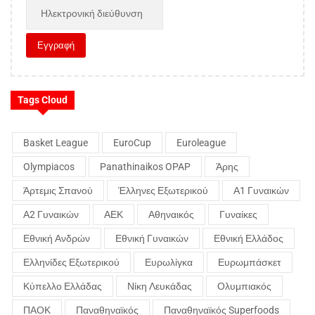
Tags Cloud
Basket League
EuroCup
Euroleague
Olympiacos
Panathinaikos OPAP
Άρης
Άρτεμις Σπανού
Έλληνες Εξωτερικού
Α1 Γυναικών
Α2 Γυναικών
ΑΕΚ
Αθηναικός
Γυναίκες
Εθνική Ανδρών
Εθνική Γυναικών
Εθνική Ελλάδος
Ελληνίδες Εξωτερικού
Ευρωλίγκα
Ευρωμπάσκετ
Κύπελλο Ελλάδας
Νίκη Λευκάδας
Ολυμπιακός
ΠΑΟΚ
Παναθηναϊκός
Παναθηναϊκός Superfoods