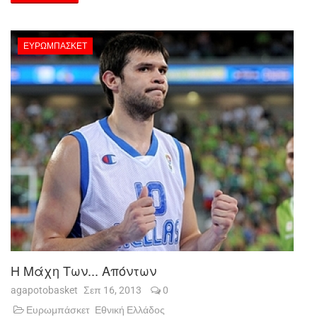
ΕΥΡΩΜΠΆΣΚΕΤ
Η Μάχη Των... Απόντων
agapotobasket
Σεπ 16, 2013
0
Ευρωμπάσκετ
Εθνική Ελλάδος