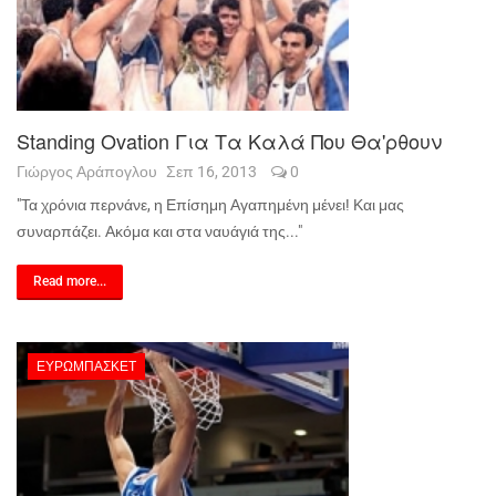
Standing Ovation Για Τα Καλά Που Θα'ρθουν
Γιώργος Αράπογλου
Σεπ 16, 2013
0
"Τα χρόνια περνάνε, η Επίσημη Αγαπημένη μένει! Και μας
συναρπάζει. Ακόμα και στα ναυάγιά της..."
Read more...
ΕΥΡΩΜΠΆΣΚΕΤ