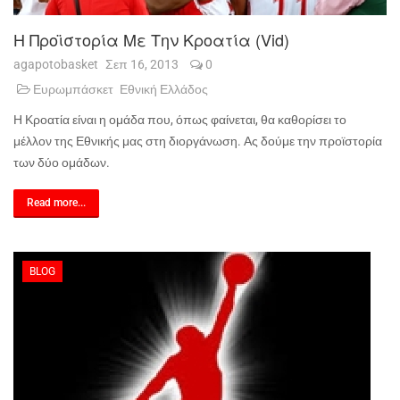
Η Προϊστορία Με Την Κροατία (vid)
agapotobasket
Σεπ 16, 2013
0
Ευρωμπάσκετ
Εθνική Ελλάδος
Η Κροατία είναι η ομάδα που, όπως φαίνεται, θα καθορίσει το
μέλλον της Εθνικής μας στη διοργάνωση. Ας δούμε την προϊστορία
των δύο ομάδων.
Read more...
BLOG