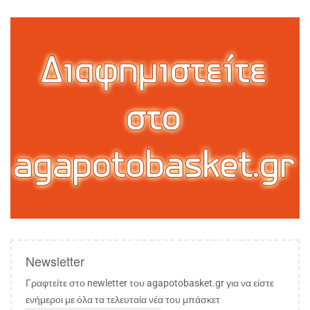
Newsletter
Γραφτείτε στο newletter του agapotobasket.gr για να είστε
ενήμεροι με όλα τα τελευταία νέα του μπάσκετ