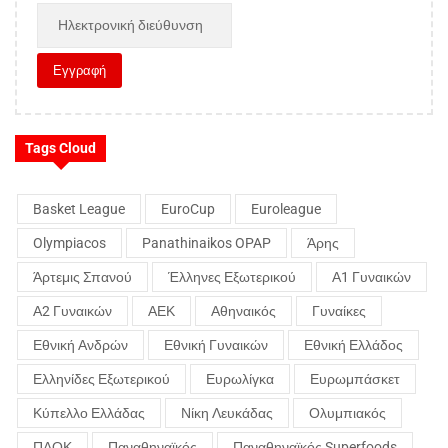
Tags Cloud
Basket League
EuroCup
Euroleague
Olympiacos
Panathinaikos OPAP
Άρης
Άρτεμις Σπανού
Έλληνες Εξωτερικού
Α1 Γυναικών
Α2 Γυναικών
ΑΕΚ
Αθηναικός
Γυναίκες
Εθνική Ανδρών
Εθνική Γυναικών
Εθνική Ελλάδος
Ελληνίδες Εξωτερικού
Ευρωλίγκα
Ευρωμπάσκετ
Κύπελλο Ελλάδας
Νίκη Λευκάδας
Ολυμπιακός
ΠΑΟΚ
Παναθηναϊκός
Παναθηναϊκός Superfoods