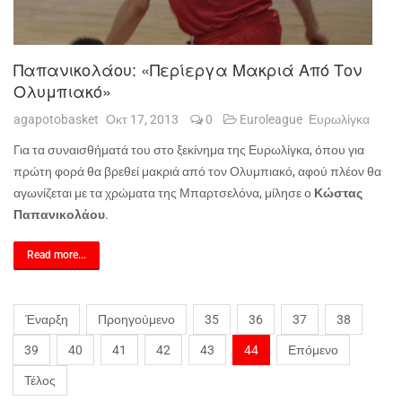
Παπανικολάου: «Περίεργα Μακριά Από Τον
Ολυμπιακό»
agapotobasket
Οκτ 17, 2013
0
Euroleague
Ευρωλίγκα
Για τα συναισθήματά του στο ξεκίνημα της Ευρωλίγκα, όπου για
πρώτη φορά θα βρεθεί μακριά από τον Ολυμπιακό, αφού πλέον θα
αγωνίζεται με τα χρώματα της Μπαρτσελόνα, μίλησε ο
Κώστας
Παπανικολάου
.
Read more...
Έναρξη
Προηγούμενο
35
36
37
38
39
40
41
42
43
44
Επόμενο
Τέλος