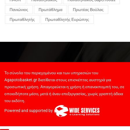
Πανιώνιος
Πρωτάθλημα
Πρωτέας Βούλας
Πρωταθλητής
Πρωταθλητής Ευρώπης
Το σύνολο του περιεχομένου και των υπηρεσιών του
Agapotobasket.gr διατίθεται στους επισκέπτες αυστηρά για
προσωπική χρήση. Απαγορεύεται η χρήση ή επανεκπομπή του, σε
οποιοδήποτε μέσο, μετά ή άνευ επεξεργασίας, χωρίς γραπτή άδεια
του εκδότη.
Powered and supported by