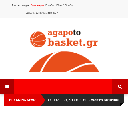
Basket League
EuroLeague
EuroCup
Εθνική Ομάδα
Διεθνείς Διοργανώσεις
NBA
BREAKING NEWS
Οι Πάνθηρες Καβάλας στην Women Basketball
Αναχώρησε για τα Γιάννενα η Εθνική Γυναικών
:
League 1