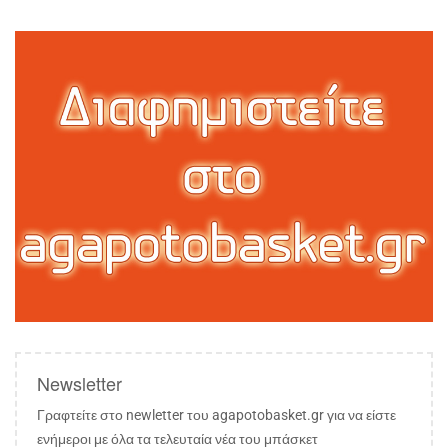
Newsletter
Γραφτείτε στο newletter του agapotobasket.gr για να είστε
ενήμεροι με όλα τα τελευταία νέα του μπάσκετ