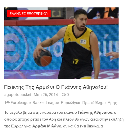
ΈΛΛΗΝΕΣ ΕΞΩΤΕΡΙΚΟΎ
Παίκτης Της Αρμάνι Ο Γιάννης Αθηναίου!
agapotobasket
Μαρ 26, 2014
0
Euroleague
Basket League
Ευρωλίγκα
Πρωτάθλημα
Άρης
Το μεγάλο βήμα στην καριέρα του έκανε ο
Γιάννης Αθηναίου
, ο
οποίος αποχαιρέτισε τον Άρη και πλέον θα αγωνίζεται στην έκπληξη
της Ευρωλίγκα,
Αρμάνι Μιλάνο
, αν και θα έχει δικαίωμα